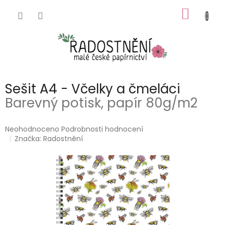
Přejít
NÁKUP
na
obsah
KOŠÍK
Sešit A4 - Včelky a čmeláci
Barevný potisk, papír 80g/m2
Průměrné
Neohodnoceno
Podrobnosti hodnocení
hodnocení
Značka:
Radostnění
produktu
je
0,0
z
5
hvězdiček.