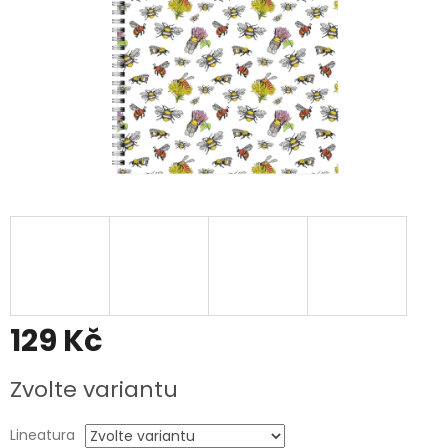
129 Kč
Měrná
Zvolte variantu
cena:
Lineatura