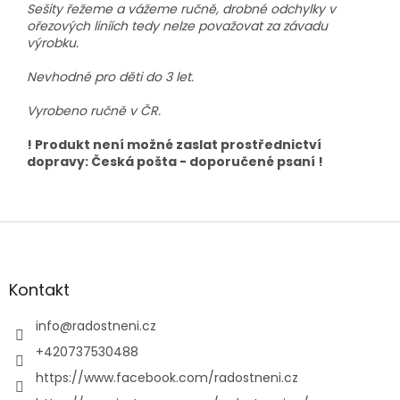
Sešity řežeme a vážeme ručně, drobné odchylky v
ořezových liniích tedy nelze považovat za závadu
výrobku.
Nevhodné pro děti do 3 let.
Vyrobeno ručně v ČR.
! Produkt není možné zaslat prostřednictví
dopravy: Česká pošta - doporučené psaní !
Z
á
p
a
Kontakt
t
í
info
@
radostneni.cz
+420737530488
https://www.facebook.com/radostneni.cz