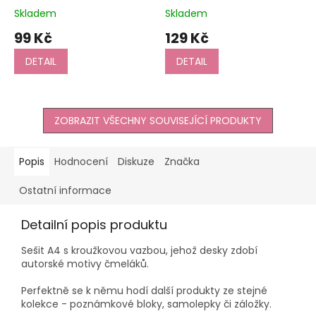
Skladem
Skladem
99 Kč
129 Kč
DETAIL
DETAIL
ZOBRAZIT VŠECHNY SOUVISEJÍCÍ PRODUKTY
Popis
Hodnocení
Diskuze
Značka
Ostatní informace
Detailní popis produktu
Sešit A4 s kroužkovou vazbou, jehož desky zdobí
autorské motivy čmeláků.
Perfektně se k němu hodí další produkty ze stejné
kolekce - poznámkové bloky, samolepky či záložky.