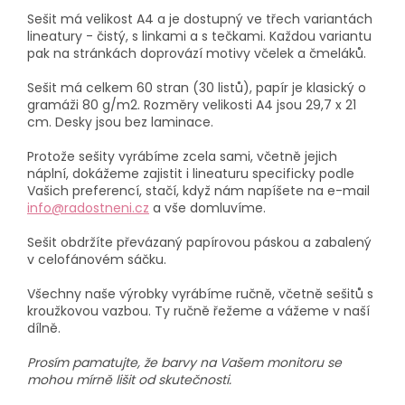
Sešit má velikost A4 a je dostupný ve třech variantách
lineatury - čistý, s linkami a s tečkami. Každou variantu
pak na stránkách doprovází motivy včelek a čmeláků.
Sešit má celkem 60 stran (30 listů), papír je klasický o
gramáži 80 g/m2. Rozměry velikosti A4 jsou 29,7 x 21
cm. Desky jsou bez laminace.
Protože sešity vyrábíme zcela sami, včetně jejich
náplní, dokážeme zajistit i lineaturu specificky podle
Vašich preferencí, stačí, když nám napíšete na e-mail
info@radostneni.cz
a vše domluvíme.
Sešit obdržíte převázaný papírovou páskou a zabalený
v celofánovém sáčku.
Všechny naše výrobky vyrábíme ručně, včetně sešitů s
kroužkovou vazbou. Ty ručně řežeme a vážeme v naší
dílně.
Prosím pamatujte, že barvy na Vašem monitoru se
mohou mírně lišit od skutečnosti.