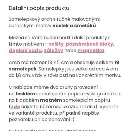
Detailní popis produktu
Samolepkový arch s ručně malovanými
autorskými motivy
včelek a čmeláků
.
Možná se Vám budou hodit i další produkty s
tímto motivem -
sešity
,
poznámkové bloky
,
dopisní sada
,
záložky
nebo
magnetka
.
Arch má rozměr 18 x 11 cm a obsahuje celkem
19
samolepek
. Samolepky jsou velké od cca 4 cm
do 1,8 cm, vždy v závislosti na konkrétním motivu.
V nabídce máme dva druhy provedení -
na
lesklém
samolepicím papíru vyšší gramáže a
na klasickém
matném
samolepicím papíru
(
zde
najdete názornou ukázku rozdílu). Vyberte
ve variantě produktu, případně napište
poznámku při objednávání :)