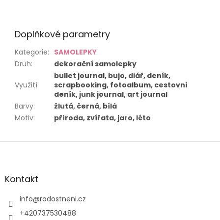
Doplňkové parametry
Kategorie
:
SAMOLEPKY
Druh
:
dekorační samolepky
bullet journal, bujo, diář, deník,
Využití
:
scrapbooking, fotoalbum, cestovní
deník, junk journal, art journal
Barvy
:
žlutá, černá, bílá
Motiv
:
příroda, zvířata, jaro, léto
Z
á
p
a
Kontakt
t
í
info
@
radostneni.cz
+420737530488