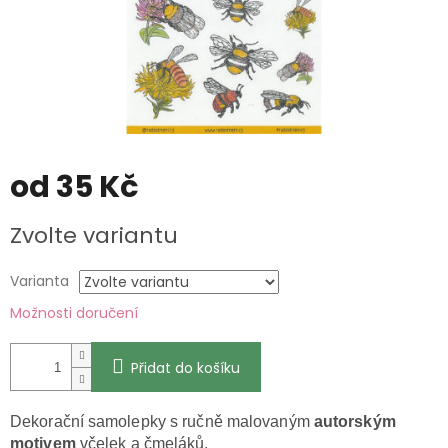
od
35 Kč
Měrná
Zvolte variantu
cena:
Varianta
Možnosti doručení
Přidat do košíku
Dekorační samolepky s ručně malovaným
autorským
motivem
včelek a čmeláků.