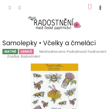
Přejít
NÁKUP
na
obsah
KOŠÍK
Samolepky • Včelky a čmeláci
Průměrné
Neohodnoceno
Podrobnosti hodnocení
MATNÉ
LESKLÉ
hodnocení
Značka:
Radostnění
produktu
je
0,0
z
5
hvězdiček.