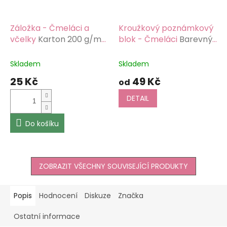
Záložka - Čmeláci a
Kroužkový poznámkový
včelky
Karton 200 g/m2,
blok - Čmeláci
Barevný
lesklá laminace
potisk, papír 80g/m2
Skladem
Skladem
25 Kč
49 Kč
od
DETAIL
Do košíku
ZOBRAZIT VŠECHNY SOUVISEJÍCÍ PRODUKTY
Popis
Hodnocení
Diskuze
Značka
Ostatní informace