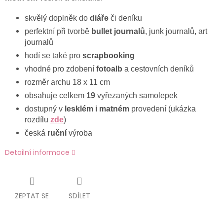
skvělý doplněk do
diáře
či deníku
perfektní při tvorbě
bullet journalů
, junk journalů, art
journalů
hodí se také pro
scrapbooking
vhodné pro zdobení
fotoalb
a cestovních deníků
rozměr archu 18 x 11 cm
obsahuje celkem
19
vyřezaných samolepek
dostupný v
lesklém i matném
provedení (ukázka
rozdílu
zde
)
česká
ruční
výroba
Detailní informace
ZEPTAT SE
SDÍLET