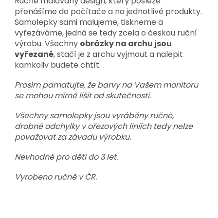
Ručně malovaný design, který posléze
přenášíme do počítače a na jednotlivé produkty.
Samolepky sami malujeme, tiskneme a
vyřezáváme, jedná se tedy zcela o českou ruční
výrobu. Všechny
obrázky na archu jsou
vyřezané
, stačí je z archu vyjmout a nalepit
kamkoliv budete chtít.
Prosím pamatujte, že barvy na Vašem monitoru
se mohou mírně lišit od skutečnosti.
Všechny samolepky jsou vyráběny ručně,
drobné odchylky v ořezových liniích tedy nelze
považovat za závadu výrobku.
Nevhodné pro děti do 3 let.
Vyrobeno ručně v ČR.