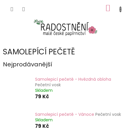
Přejít
NÁKUP
na
obsah
KOŠÍK
SAMOLEPÍCÍ PEČETĚ
Nejprodávanější
Samolepicí pečetě - Hvězdná obloha
Pečetní vosk
Skladem
79 Kč
Samolepicí pečetě - Vánoce
Pečetní vosk
Skladem
79 Kč