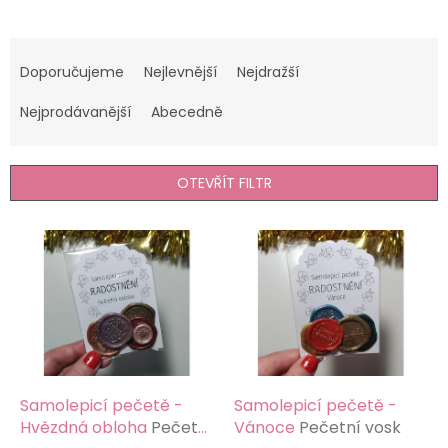
Ř
a
Doporučujeme
Nejlevnější
Nejdražší
z
e
Nejprodávanější
Abecedně
n
í
p
OTEVŘÍT FILTR
r
o
V
d
ý
u
p
k
i
t
s
ů
p
r
o
d
Samolepicí pečetě -
Samolepicí pečetě -
u
Hvězdná obloha
Pečetní
Vánoce
Pečetní vosk