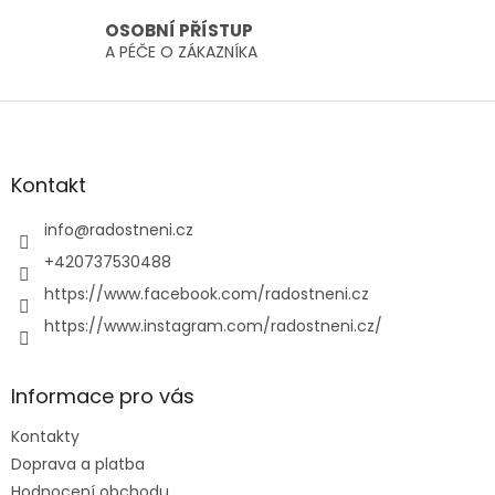
i
OSOBNÍ PŘÍSTUP
s
A PÉČE O ZÁKAZNÍKA
u
Z
á
p
a
Kontakt
t
í
info
@
radostneni.cz
+420737530488
https://www.facebook.com/radostneni.cz
https://www.instagram.com/radostneni.cz/
Informace pro vás
Kontakty
Doprava a platba
Hodnocení obchodu