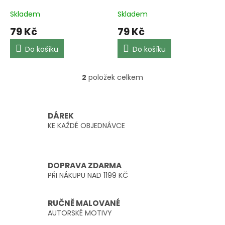
k
vosk
t
Skladem
Skladem
ů
79 Kč
79 Kč
Do košíku
Do košíku
2
položek celkem
O
v
l
á
DÁREK
d
KE KAŽDÉ OBJEDNÁVCE
a
c
í
p
DOPRAVA ZDARMA
r
PŘI NÁKUPU NAD 1199 KČ
v
k
y
RUČNĚ MALOVANÉ
v
AUTORSKÉ MOTIVY
ý
p