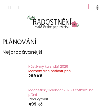
Přejít
NÁKUP
na
obsah
KOŠÍK
PLÁNOVÁNÍ
Nejprodávanější
Nástěnný kalendář 2026
Momentálně nedostupné
299 Kč
Magnetický kalendář 2026 s fotkami na
přání
Chci vyrobit
499 Kč