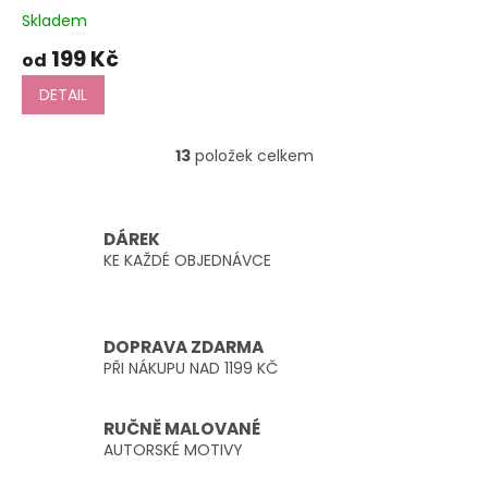
Skladem
199 Kč
od
DETAIL
13
položek celkem
O
v
l
á
DÁREK
d
KE KAŽDÉ OBJEDNÁVCE
a
c
í
p
DOPRAVA ZDARMA
r
PŘI NÁKUPU NAD 1199 KČ
v
k
y
RUČNĚ MALOVANÉ
v
AUTORSKÉ MOTIVY
ý
p