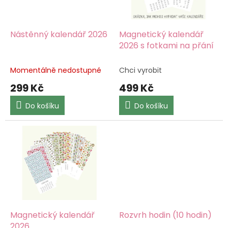
p
r
o
d
Nástěnný kalendář 2026
Magnetický kalendář
u
2026 s fotkami na přání
k
t
Momentálně nedostupné
Chci vyrobit
ů
299 Kč
499 Kč
Do košíku
Do košíku
Magnetický kalendář
Rozvrh hodin (10 hodin)
2026