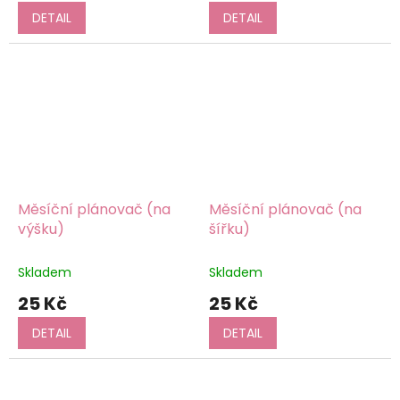
DETAIL
DETAIL
Měsíční plánovač (na
Měsíční plánovač (na
výšku)
šířku)
Skladem
Skladem
25 Kč
25 Kč
DETAIL
DETAIL