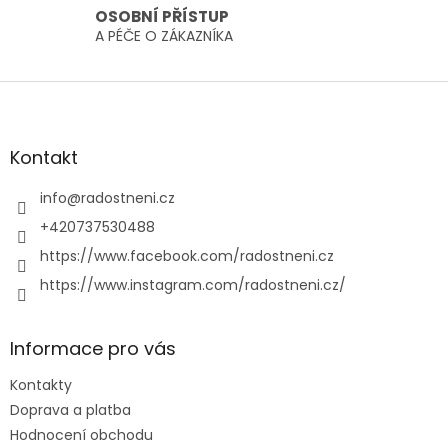
i
OSOBNÍ PŘÍSTUP
s
A PÉČE O ZÁKAZNÍKA
u
Z
á
p
a
Kontakt
t
í
info
@
radostneni.cz
+420737530488
https://www.facebook.com/radostneni.cz
https://www.instagram.com/radostneni.cz/
Informace pro vás
Kontakty
Doprava a platba
Hodnocení obchodu