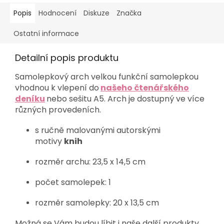
Popis
Hodnocení
Diskuze
Značka
Ostatní informace
Detailní popis produktu
Samolepkový arch velkou funkční samolepkou
vhodnou k vlepení do
našeho čtenářského
deníku
nebo sešitu A5. Arch je dostupný ve více
různých provedeních.
s ručně malovanými autorskými
motivy
knih
rozměr archu: 23,5 x 14,5 cm
počet samolepek: 1
rozměr samolepky: 20 x 13,5 cm
Možná se Vám budou líbit i naše další produkty