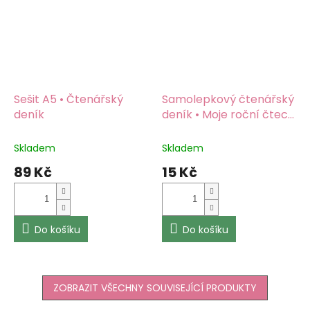
Sešit A5 • Čtenářský
Samolepkový čtenářský
deník
deník • Moje roční čtecí
výzva
Skladem
Skladem
89 Kč
15 Kč
Do košíku
Do košíku
ZOBRAZIT VŠECHNY SOUVISEJÍCÍ PRODUKTY