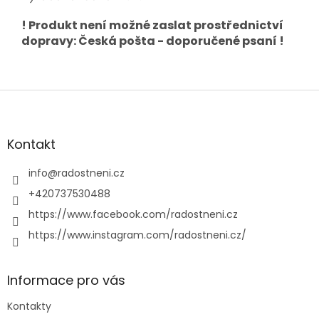
! Produkt není možné zaslat prostřednictví
dopravy: Česká pošta - doporučené psaní !
Z
á
p
a
Kontakt
t
í
info
@
radostneni.cz
+420737530488
https://www.facebook.com/radostneni.cz
https://www.instagram.com/radostneni.cz/
Informace pro vás
Kontakty