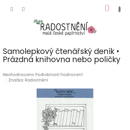
Přejít
NÁKUP
na
obsah
KOŠÍK
Samolepkový čtenářský deník •
Prázdná knihovna nebo poličky
Průměrné
Neohodnoceno
Podrobnosti hodnocení
hodnocení
Značka:
Radostnění
produktu
je
0,0
z
5
hvězdiček.