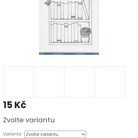
15 Kč
Měrná
Zvolte variantu
cena:
Varianta