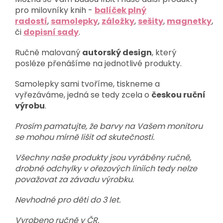
pro milovníky knih -
balíček plný
radostí
,
samolepky
,
záložky
,
sešity
,
magnetky
,
či
dopisní sady
.
Ručně malovaný
autorský design
, který
posléze přenášíme na jednotlivé produkty.
Samolepky sami tvoříme, tiskneme a
vyřezáváme, jedná se tedy zcela o
českou ruční
výrobu
.
Prosím pamatujte, že barvy na Vašem monitoru
se mohou mírně lišit od skutečnosti.
Všechny naše produkty jsou vyráběny ručně,
drobné odchylky v ořezových liniích tedy nelze
považovat za závadu výrobku.
Nevhodné pro děti do 3 let.
Vyrobeno ručně v ČR.