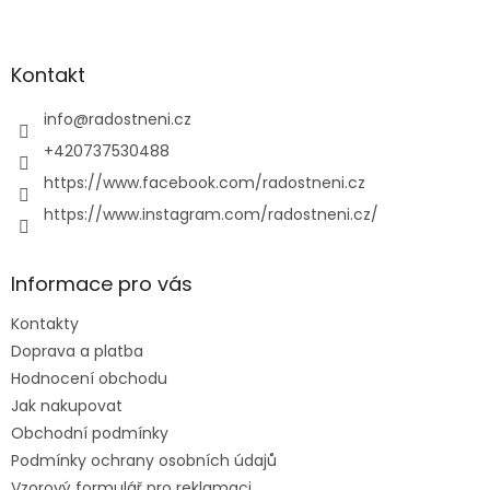
Z
á
p
a
Kontakt
t
í
info
@
radostneni.cz
+420737530488
https://www.facebook.com/radostneni.cz
https://www.instagram.com/radostneni.cz/
Informace pro vás
Kontakty
Doprava a platba
Hodnocení obchodu
Jak nakupovat
Obchodní podmínky
Podmínky ochrany osobních údajů
Vzorový formulář pro reklamaci