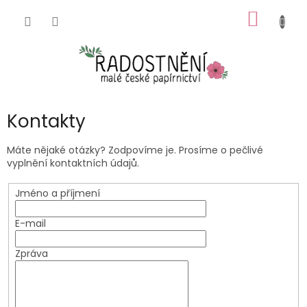
Přejít
NÁKUP
na
obsah
KOŠÍK
Kontakty
Máte nějaké otázky? Zodpovíme je. Prosíme o pečlivé
vyplnění kontaktních údajů.
Jméno a příjmení
E-mail
Zpráva