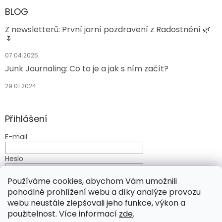
BLOG
Z newsletterů: První jarní pozdravení z Radostnění 🌿
🌷
07.04.2025
Junk Journaling: Co to je a jak s ním začít?
29.01.2024
Přihlášení
E-mail
Heslo
Používáme cookies, abychom Vám umožnili
PŘIHLÁSIT SE
pohodlné prohlížení webu a díky analýze provozu
Nová registrace
Zapomenuté heslo
webu neustále zlepšovali jeho funkce, výkon a
použitelnost. Více informací
zde
.