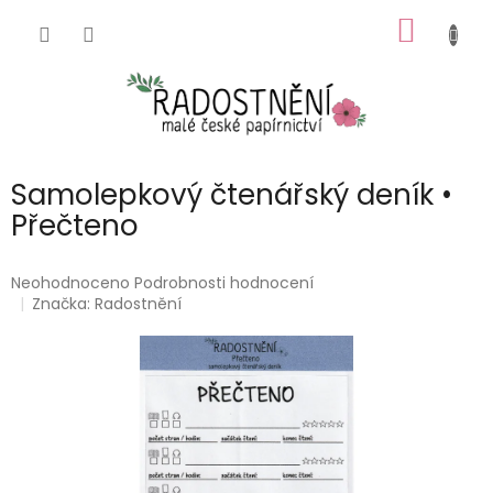
Přejít
NÁKUP
na
obsah
KOŠÍK
Samolepkový čtenářský deník •
Přečteno
Průměrné
Neohodnoceno
Podrobnosti hodnocení
hodnocení
Značka:
Radostnění
produktu
je
0,0
z
5
hvězdiček.