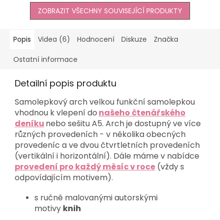
ZOBRAZIT VŠECHNY SOUVISEJÍCÍ PRODUKTY
Popis
Videa (6)
Hodnocení
Diskuze
Značka
Ostatní informace
Detailní popis produktu
Samolepkový arch velkou funkční samolepkou
vhodnou k vlepení do
našeho čtenářského
deníku
nebo sešitu A5. Arch je dostupný ve více
různých provedeních - v několika obecných
provedeníc a ve dvou čtvrtletních provedeních
(vertikální i horizontální). Dále máme v nabídce
provedení pro každý měsíc v roce
(vždy s
odpovídajícím motivem).
s ručně malovanými autorskými
motivy
knih