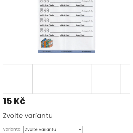
15 Kč
Měrná
Zvolte variantu
cena:
Varianta