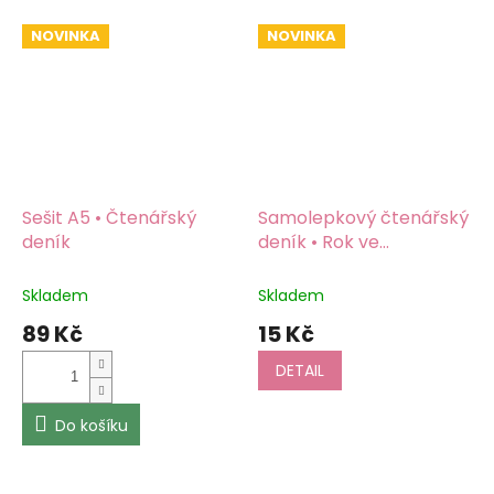
NOVINKA
NOVINKA
Sešit A5 • Čtenářský
Samolepkový čtenářský
deník
deník • Rok ve
stránkách
Skladem
Skladem
89 Kč
15 Kč
DETAIL
Do košíku