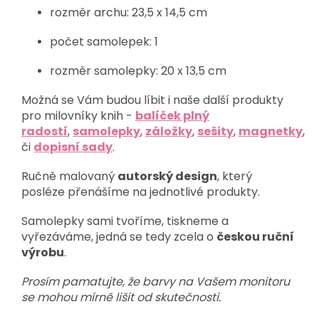
rozměr archu: 23,5 x 14,5 cm
počet samolepek: 1
rozměr samolepky: 20 x 13,5 cm
Možná se Vám budou líbit i naše další produkty
pro milovníky knih -
balíček plný
radostí
,
samolepky
,
záložky
,
sešity
,
magnetky
,
či
dopisní sady
.
Ručně malovaný
autorský design
, který
posléze přenášíme na jednotlivé produkty.
Samolepky sami tvoříme, tiskneme a
vyřezáváme, jedná se tedy zcela o
českou ruční
výrobu
.
Prosím pamatujte, že barvy na Vašem monitoru
se mohou mírně lišit od skutečnosti.