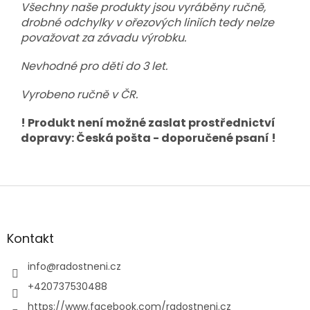
Všechny naše produkty jsou vyráběny ručně,
drobné odchylky v ořezových liniích tedy nelze
považovat za závadu výrobku.
Nevhodné pro děti do 3 let.
Vyrobeno ručně v ČR.
! Produkt není možné zaslat prostřednictví
dopravy: Česká pošta - doporučené psaní !
Z
á
p
a
Kontakt
t
í
info
@
radostneni.cz
+420737530488
https://www.facebook.com/radostneni.cz