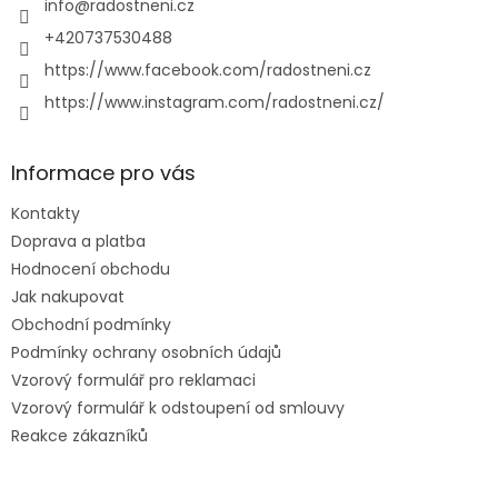
í
info
@
radostneni.cz
+420737530488
https://www.facebook.com/radostneni.cz
https://www.instagram.com/radostneni.cz/
Informace pro vás
Kontakty
Doprava a platba
Hodnocení obchodu
Jak nakupovat
Obchodní podmínky
Podmínky ochrany osobních údajů
Vzorový formulář pro reklamaci
Vzorový formulář k odstoupení od smlouvy
Reakce zákazníků