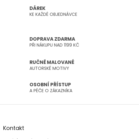
á
DÁREK
d
KE KAŽDÉ OBJEDNÁVCE
a
c
í
p
DOPRAVA ZDARMA
r
PŘI NÁKUPU NAD 1199 KČ
v
k
y
RUČNĚ MALOVANÉ
v
AUTORSKÉ MOTIVY
ý
p
i
OSOBNÍ PŘÍSTUP
s
A PÉČE O ZÁKAZNÍKA
u
Z
á
p
a
Kontakt
t