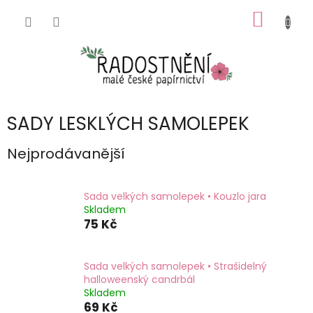
Přejít
NÁKUP
na
obsah
KOŠÍK
SADY LESKLÝCH SAMOLEPEK
Nejprodávanější
Sada velkých samolepek • Kouzlo jara
Skladem
75 Kč
Sada velkých samolepek • Strašidelný
halloweenský candrbál
Skladem
69 Kč