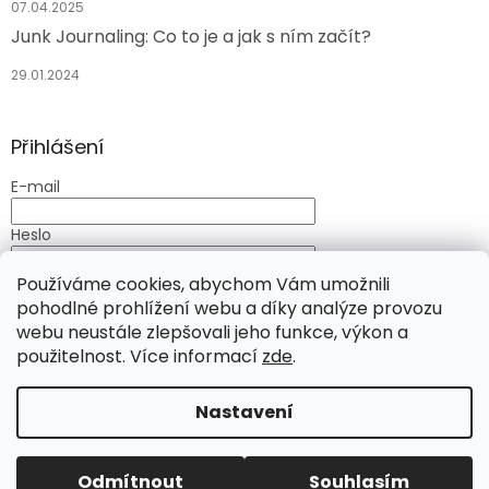
07.04.2025
Junk Journaling: Co to je a jak s ním začít?
29.01.2024
Přihlášení
E-mail
Heslo
Používáme cookies, abychom Vám umožnili
PŘIHLÁSIT SE
pohodlné prohlížení webu a díky analýze provozu
Nová registrace
Zapomenuté heslo
webu neustále zlepšovali jeho funkce, výkon a
použitelnost. Více informací
zde
.
Nastavení
Vytvořil Shoptet
Chcete slevu 50 Kč na Váš nákup? Přihlaste se k našemu
newsletteru v sekci "Odebírat newsletter" (najdete ji na
úvodní stránce vpravo dole). Do 72 hodin od přihlášení
odběru Vám osobně zašlu Váš unikátní kód pro uplatnění
Odmítnout
Souhlasím
Copyright 2026
Radostnění
. Všechna práva vyhrazena.