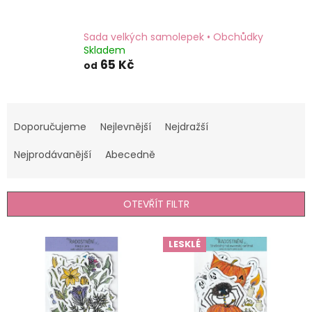
Sada velkých samolepek • Obchůdky
Skladem
65 Kč
od
Ř
a
Doporučujeme
Nejlevnější
Nejdražší
z
e
Nejprodávanější
Abecedně
n
í
p
OTEVŘÍT FILTR
r
o
V
LESKLÉ
d
ý
u
p
k
i
t
s
ů