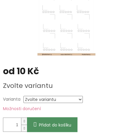
od
10 Kč
Měrná
Zvolte variantu
cena:
Varianta
Možnosti doručení
Přidat do košíku