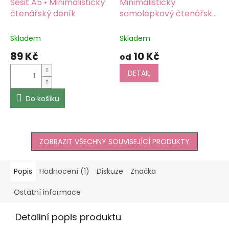
Sešit A5 • Minimalistický
Minimalistický
čtenářský deník
samolepkový čtenářský
deník • Přečteno I
Skladem
Skladem
89 Kč
10 Kč
od
DETAIL
Do košíku
ZOBRAZIT VŠECHNY SOUVISEJÍCÍ PRODUKTY
Popis
Hodnocení (1)
Diskuze
Značka
Ostatní informace
Detailní popis produktu