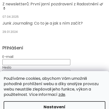
Z newsletterů: První jarní pozdravení z Radostnění 🌿
🌷
07.04.2025
Junk Journaling: Co to je a jak s ním začít?
29.01.2024
Přihlášení
E-mail
Heslo
Používáme cookies, abychom Vám umožnili
PŘIHLÁSIT SE
pohodlné prohlížení webu a díky analýze provozu
Nová registrace
Zapomenuté heslo
webu neustále zlepšovali jeho funkce, výkon a
použitelnost. Více informací
zde
.
Nastavení
Vytvořil Shoptet
Chcete slevu 50 Kč na Váš nákup? Přihlaste se k našemu