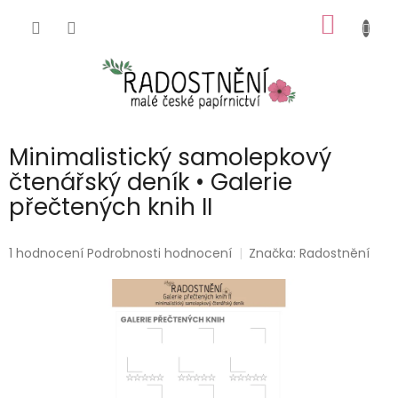
Přejít
NÁKUP
na
obsah
KOŠÍK
Minimalistický samolepkový
čtenářský deník • Galerie
přečtených knih II
Průměrné
1 hodnocení
Podrobnosti hodnocení
Značka:
Radostnění
hodnocení
produktu
je
5,0
z
5
hvězdiček.