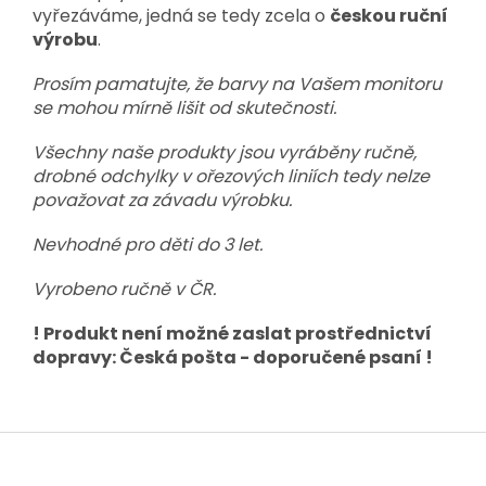
vyřezáváme, jedná se tedy zcela o
českou ruční
výrobu
.
Prosím pamatujte, že barvy na Vašem monitoru
se mohou mírně lišit od skutečnosti.
Všechny naše produkty jsou vyráběny ručně,
drobné odchylky v ořezových liniích tedy nelze
považovat za závadu výrobku.
Nevhodné pro děti do 3 let.
Vyrobeno ručně v ČR.
! Produkt není možné zaslat prostřednictví
dopravy: Česká pošta - doporučené psaní !
Z
á