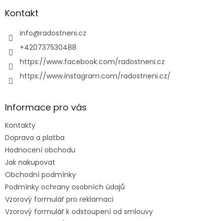
p
a
Kontakt
t
í
info
@
radostneni.cz
+420737530488
https://www.facebook.com/radostneni.cz
https://www.instagram.com/radostneni.cz/
Informace pro vás
Kontakty
Doprava a platba
Hodnocení obchodu
Jak nakupovat
Obchodní podmínky
Podmínky ochrany osobních údajů
Vzorový formulář pro reklamaci
Vzorový formulář k odstoupení od smlouvy