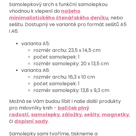
Samolepkový arch s funkční samolepkou
vhodnou k vlepení do
našeho
minimalistického čtenářského deníku
, nebo
sešitu. Dostupný ve variantě pro formát sešitů A5
i A6.
varianta A5:
rozměr archu: 23,5 x 14,5 cm
počet samolepek: 1
rozměr samolepky: 20 x 13,5 cm
varianta A6:
rozměr archu: 16,3 x 10 cm
počet samolepek: 1
rozměr samolepky: 13,8 x 9,3 cm
Možná se Vám budou líbit i naše další produkty
pro milovníky knih -
balíček plný
radostí
,
samolepky
,
záložky
,
sešity
,
magnetky
,
či
dopisní sady
.
Samolepky sami tvoříme, tiskneme a