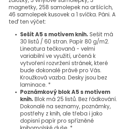
záložky, 3 vinylové samolepky, 3
magnetky, 258 samolepek na aršících,
46 samolepek kusovek a 1 svíčka. Páni. A
teď ten výčet:
Sešit A5 s motivem knih.
Sešit má
30 listů / 60 stran. Papír 80 g/m2.
Lineatura tečkovaná - velmi
variabilní ve využití, určená k
vytvoření rozvržení stránek, které
bude dokonalé právě pro Vás.
Kroužková vazba. Desky jsou bez
laminace. *
Poznámkový blok A5 s motivem
knih.
Blok má 25 listů. Bez řádkování.
Dokonalé na seznamy, poznámky,
postřehy z knih, ale třeba i jako
dopisní papír pro spřízněné
knihomolské duše. *