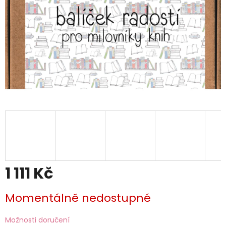
1 111 Kč
Měrná
Momentálně nedostupné
cena:
Možnosti doručení