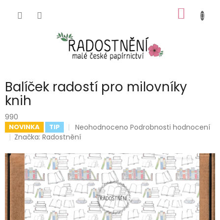
Přejít
NÁKUP
na
obsah
KOŠÍK
Balíček radostí pro milovníky
knih
990
Průměrné
Neohodnoceno
Podrobnosti hodnocení
NOVINKA
TIP
hodnocení
Značka:
Radostnění
produktu
je
0,0
z
5
hvězdiček.