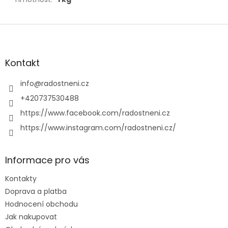
Z
á
p
a
Kontakt
t
í
info
@
radostneni.cz
+420737530488
https://www.facebook.com/radostneni.cz
https://www.instagram.com/radostneni.cz/
Informace pro vás
Kontakty
Doprava a platba
Hodnocení obchodu
Jak nakupovat