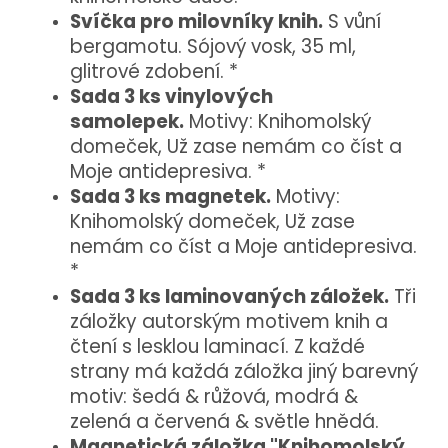
Svíčka pro milovníky knih.
S vůní
bergamotu. Sójový vosk, 35 ml,
glitrové zdobení. *
Sada 3 ks vinylových
samolepek.
Motivy: Knihomolský
domeček, Už zase nemám co číst a
Moje antidepresiva. *
Sada 3 ks magnetek.
Motivy:
Knihomolský domeček, Už zase
nemám co číst a Moje antidepresiva.
*
Sada 3 ks laminovaných záložek.
Tři
záložky autorským motivem knih a
čtení s lesklou laminací. Z každé
strany má každá záložka jiný barevný
motiv: šedá & růžová, modrá &
zelená a červená & světle hnědá.
Magnetická záložka "Knihomolský