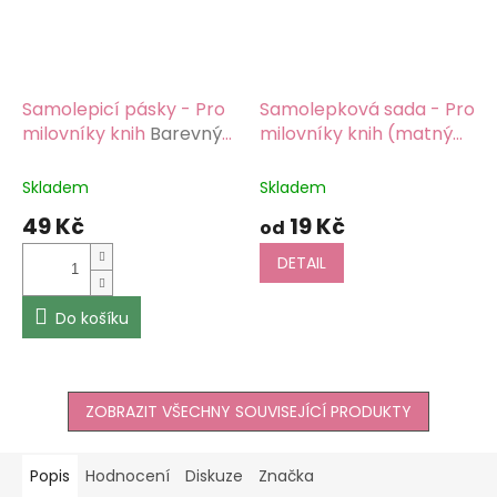
Samolepicí pásky - Pro
Samolepková sada - Pro
milovníky knih
Barevný
milovníky knih (matný
potisk, lesklý samolepicí
samolepicí papír)
papír 135g/m2
Barevný potisk,
Skladem
Skladem
samolepicí papír matný
49 Kč
19 Kč
od
DETAIL
Do košíku
ZOBRAZIT VŠECHNY SOUVISEJÍCÍ PRODUKTY
Popis
Hodnocení
Diskuze
Značka