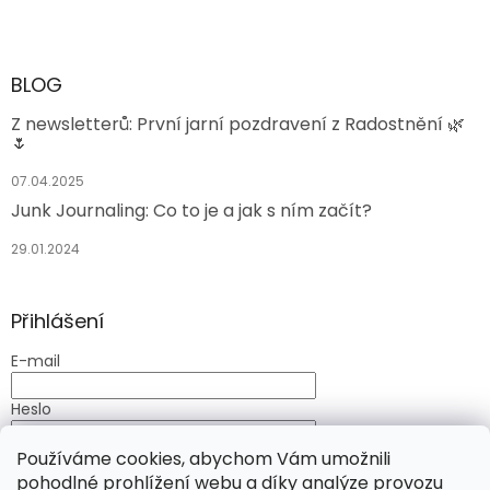
BLOG
Z newsletterů: První jarní pozdravení z Radostnění 🌿
🌷
07.04.2025
Junk Journaling: Co to je a jak s ním začít?
29.01.2024
Přihlášení
E-mail
Heslo
Používáme cookies, abychom Vám umožnili
PŘIHLÁSIT SE
pohodlné prohlížení webu a díky analýze provozu