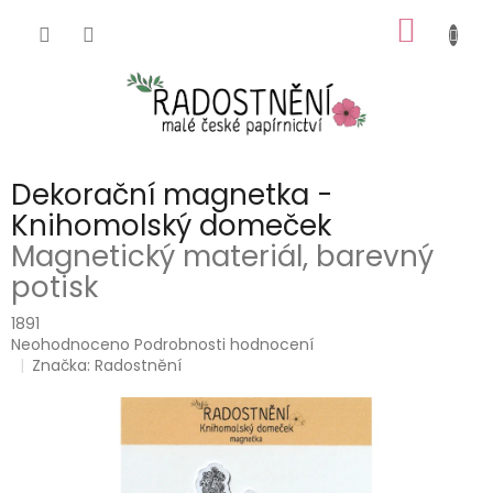
Přejít
NÁKUP
na
obsah
KOŠÍK
Dekorační magnetka -
Knihomolský domeček
Magnetický materiál, barevný
potisk
1891
Průměrné
Neohodnoceno
Podrobnosti hodnocení
hodnocení
Značka:
Radostnění
produktu
je
0,0
z
5
hvězdiček.