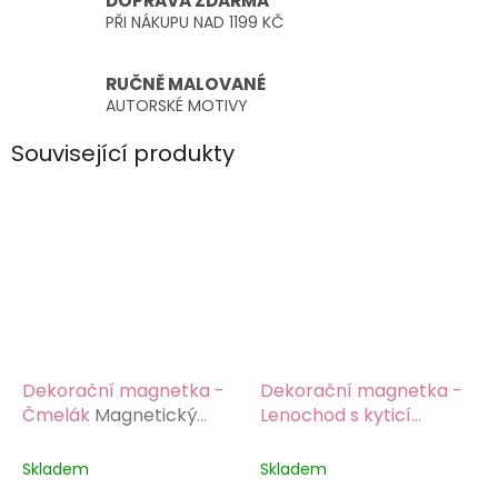
DOPRAVA ZDARMA
PŘI NÁKUPU NAD 1199 KČ
RUČNĚ MALOVANÉ
AUTORSKÉ MOTIVY
Související produkty
Dekorační magnetka -
Dekorační magnetka -
Čmelák
Magnetický
Lenochod s kyticí
materiál, barevný potisk
Magnetický materiál,
barevný potisk
Skladem
Skladem