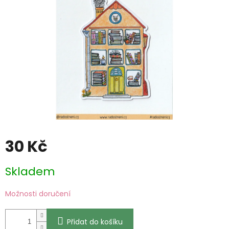
30 Kč
Měrná
Skladem
cena:
Možnosti doručení
Přidat do košíku