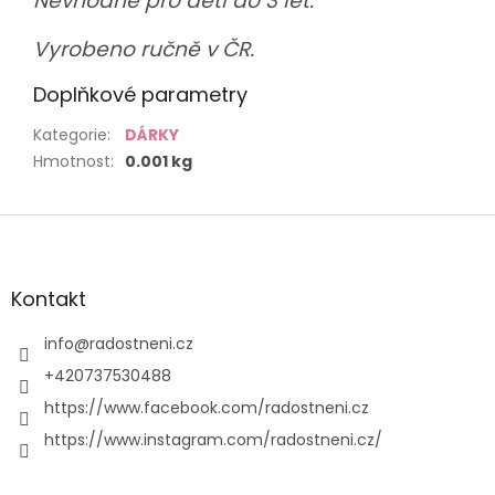
Nevhodné pro děti do 3 let.
Vyrobeno ručně v ČR.
Doplňkové parametry
Kategorie
:
DÁRKY
Hmotnost
:
0.001 kg
Z
á
p
a
Kontakt
t
í
info
@
radostneni.cz
+420737530488
https://www.facebook.com/radostneni.cz
https://www.instagram.com/radostneni.cz/