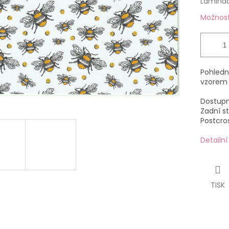
Lamina
Možnost
Pohled
vzorem 
Dostupn
Zadní s
Postcros
Detailn
TISK