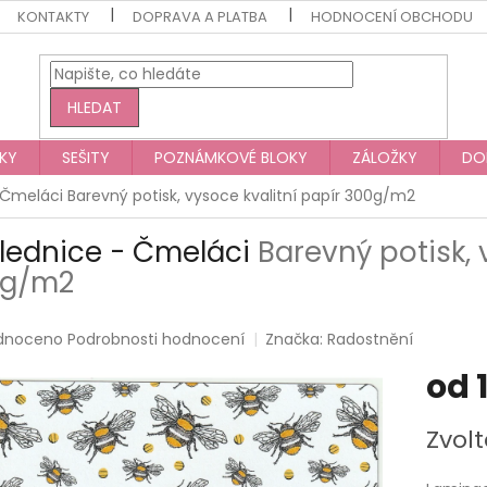
KONTAKTY
DOPRAVA A PLATBA
HODNOCENÍ OBCHODU
HLEDAT
KY
SEŠITY
POZNÁMKOVÉ BLOKY
ZÁLOŽKY
DO
 Čmeláci
Barevný potisk, vysoce kvalitní papír 300g/m2
lednice - Čmeláci
Barevný potisk, 
0g/m2
rné
dnoceno
Podrobnosti hodnocení
Značka:
Radostnění
ení
od
tu
Měrná
Zvolt
cena:
ek.