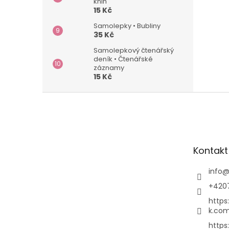
knih
15 Kč
Samolepky • Bubliny
35 Kč
Samolepkový čtenářský
deník • Čtenářské
záznamy
15 Kč
Z
á
p
a
t
Kontakt
í
info
+420
https
k.com
https