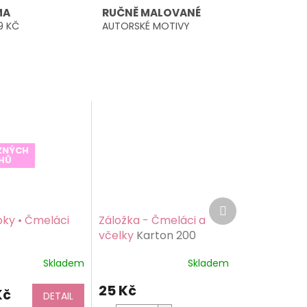
MA
RUČNĚ MALOVANÉ
9 KČ
AUTORSKÉ MOTIVY
ŮZNÝCH
HŮ
Další
produkt
ky • Čmeláci
Záložka - Čmeláci a
včelky
Karton 200
g/m2, lesklá laminace
Skladem
Skladem
é
ní
25 Kč
Kč
DETAIL