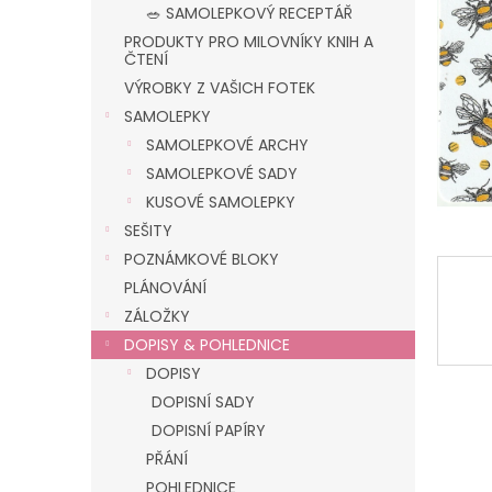
n
🥗 SAMOLEPKOVÝ RECEPTÁŘ
e
PRODUKTY PRO MILOVNÍKY KNIH A
l
ČTENÍ
VÝROBKY Z VAŠICH FOTEK
SAMOLEPKY
SAMOLEPKOVÉ ARCHY
SAMOLEPKOVÉ SADY
KUSOVÉ SAMOLEPKY
SEŠITY
POZNÁMKOVÉ BLOKY
PLÁNOVÁNÍ
ZÁLOŽKY
DOPISY & POHLEDNICE
DOPISY
DOPISNÍ SADY
DOPISNÍ PAPÍRY
PŘÁNÍ
POHLEDNICE