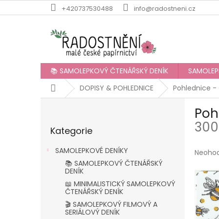
Přejít
+420737530488
info@radostneni.cz
na
obsah
📚 SAMOLEPKOVÝ ČTENÁŘSKÝ DENÍK
SAMOLEP
Domů
DOPISY & POHLEDNICE
Pohlednice -
P
Poh
o
Přeskočit
s
30
Kategorie
kategorie
t
r
SAMOLEPKOVÉ DENÍKY
Průmě
Neoho
a
hodnoc
📚 SAMOLEPKOVÝ ČTENÁŘSKÝ
n
produk
DENÍK
n
je
📖 MINIMALISTICKÝ SAMOLEPKOVÝ
í
0,0
ČTENÁŘSKÝ DENÍK
p
z
🎬 SAMOLEPKOVÝ FILMOVÝ A
5
a
SERIÁLOVÝ DENÍK
hvězdič