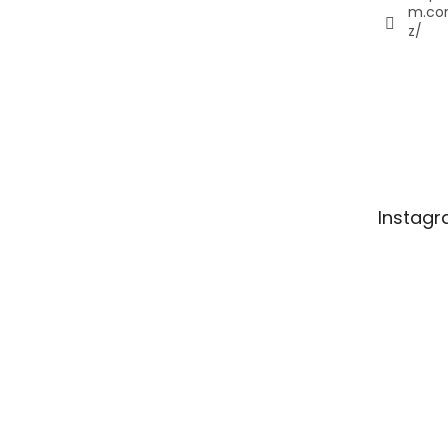
m.co
z/
Instag