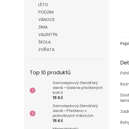
LÉTO
PODZIM
VÁNOCE
ZIMA
VALENTÝN
ŠKOLA
Popi
ZVÍŘATA
Det
Top 10 produktů
Poh
Samolepkový čtenářský
Rozm
deník • Galerie přečtených
knih II
Dos
15 Kč
lami
Samolepkový čtenářský
deník • Přečteno v
Zad
jednotlivých měsících
15 Kč
Rohy
Minimalistický