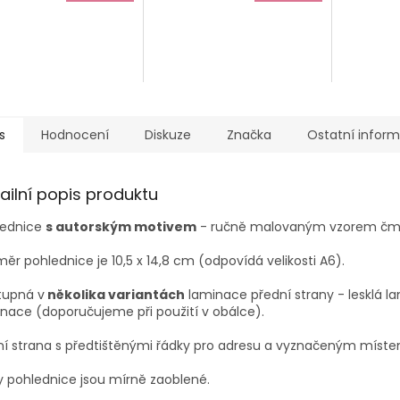
5,0
z
5
hvězdiček
s
Hodnocení
Diskuze
Značka
Ostatní infor
ailní popis produktu
lednice
s autorským motivem
- ručně malovaným vzorem čm
ěr pohlednice je 10,5 x 14,8 cm (odpovídá velikosti A6).
tupná v
několika variantách
laminace přední strany - lesklá 
nace (doporučujeme při použití v obálce).
ní strana s předtištěnými řádky pro adresu a vyznačeným míst
 pohlednice jsou mírně zaoblené.