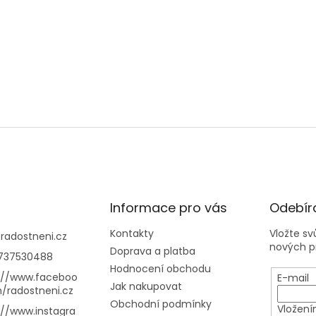
Informace pro vás
Odebíra
Kontakty
Vložte s
@
radostneni.cz
nových p
Doprava a platba
737530488
Hodnocení obchodu
://www.faceboo
E-mail
Jak nakupovat
/radostneni.cz
Obchodní podmínky
Vložení
://www.instagra