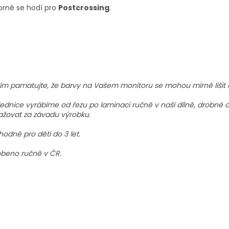
orně se hodí pro
Postcrossing
.
ím pamatujte, že barvy na Vašem monitoru se mohou mírně lišit 
ednice vyrábíme od řezu po laminaci ručně v naší dílně, drobné o
žovat za závadu výrobku.
odné pro děti do 3 let.
beno ručně v ČR.