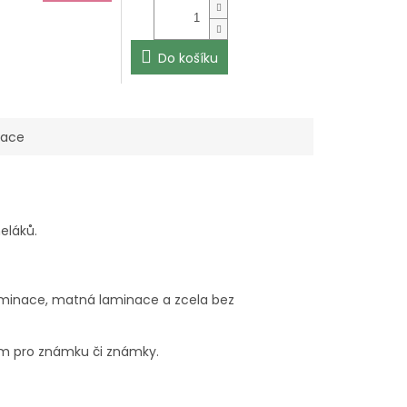
Do košíku
.
mace
eláků.
laminace, matná laminace a zcela bez
em pro známku či známky.