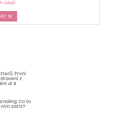
h údajů
ÁSIT SE
tterů: První
zdravení z
ění 🌿🌷
5
rnaling: Co to
s ním začít?