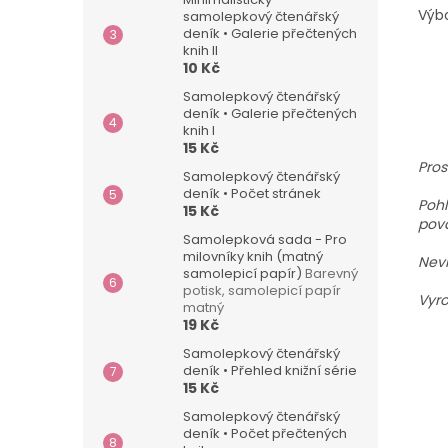
Výb
samolepkový čtenářský
deník • Galerie přečtených
knih II
10 Kč
Samolepkový čtenářský
deník • Galerie přečtených
knih I
15 Kč
Pros
Samolepkový čtenářský
deník • Počet stránek
Pohl
15 Kč
pova
Samolepková sada - Pro
milovníky knih (matný
Nevh
samolepicí papír)
Barevný
potisk, samolepicí papír
Vyro
matný
19 Kč
Samolepkový čtenářský
deník • Přehled knižní série
15 Kč
Samolepkový čtenářský
deník • Počet přečtených