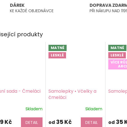
DÁREK
DOPRAVA ZDAR
KE KAŽDÉ OBJEDNÁVCE
PŘI NÁKUPU NAD 119
isející produkty
MATNÉ
MATNÉ
LESKLÉ
LESKLÉ
VÍCE R
ARC
sní sada - Čmeláci
Samolepky • Včelky a
Samolep
čmeláci
Skladem
Skladem
Průměrn
hodnoce
produktu
9 Kč
35 Kč
35 
od
od
DETAIL
DETAIL
je