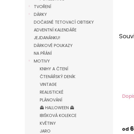
TVOŘENÍ
DÁRKY
DOČASNÉ TETOVACÍ OBTISKY
ADVENTNÍ KALENDÁŘE
Souv
JEJDANÁNKU!
DÁRKOVÉ POUKAZY
NA PŘÁNÍ
MOTIVY
KNIHY A ČTENÍ
ČTENÁŘSKÝ DENÍK
VINTAGE
REALISTICKÉ
Dopi
PLÁNOVÁNÍ
👻 HALLOWEEN 👻
IBIŠKOVÁ KOLEKCE
KVĚTINY
6
od
JARO