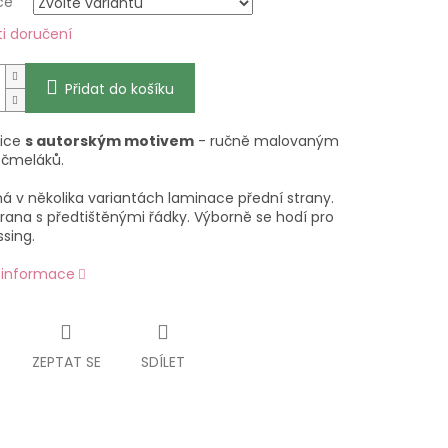
ce
i doručení
Přidat do košíku
nice
s autorským motivem
- ručně malovaným
čmeláků.
á v několika variantách laminace přední strany.
trana s předtištěnými řádky. Výborně se hodí pro
sing.
í informace
ZEPTAT SE
SDÍLET