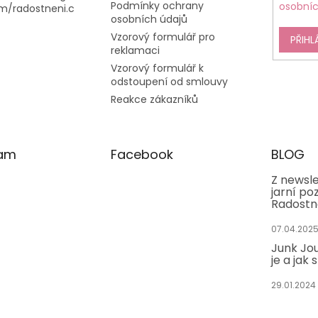
Podmínky ochrany
osobníc
m/radostneni.c
osobních údajů
Vzorový formulář pro
PŘIHL
reklamaci
Vzorový formulář k
odstoupení od smlouvy
Reakce zákazníků
ram
Facebook
BLOG
Z newsle
jarní po
Radostn
07.04.202
Junk Jou
je a jak 
29.01.2024