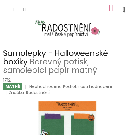
Přejít
NÁKUP
na
obsah
KOŠÍK
Samolepky - Halloweenské
boxíky
Barevný potisk,
samolepicí papír matný
1712
Průměrné
Neohodnoceno
Podrobnosti hodnocení
MATNÉ
hodnocení
Značka:
Radostnění
produktu
je
0,0
z
5
hvězdiček.