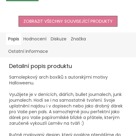
ZOBRAZIT VŠECHNY SOUVISEJÍCÍ PRODUKTY
Popis
Hodnocení
Diskuze
Značka
Ostatní informace
Detailní popis produktu
Samolepkový arch boxíků s autorskými motivy
Halloweenu.
Využijete je v denících, diářích, bullet journalech, junk
journalech. Hodí se i na samostatné tvoření. Svoje
uplatnění najdou i v dopisech nebo jako drobný dárek
pro Vaše pen pals. A samozřejmě jsou perfektní jako
dárek pro Vaše papíromilské blízké a přátele, kterým
zaručeně vykouzlí úsměv na tváři :)
Ručně malovaný design, který posléze přenášíme do