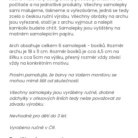
počítače a na jednotlivé produkty. Všechny samolepky
sami malujeme, tiskneme a vyřezáváme, jedná se tedy
zcela o českou ruční výrobu. Všechny obrázky na archu
jsou vyřezané, stačí je z archu vyjmout a nalepit
kamkoliv budete chtít. Samolepky jsou vytištěny na
matném samolepicím papíru.
Arch obsahuje celkem 6 samolepek - boxíků. Rozměr
archu je 18 x 11 cm. Rozměr boxíků je cca 4,5 cm na
šířku x cca 5cm na výšku, přesný rozměr vždy závisí
vždy na konkrétním motivu.
Prosím pamatujte, že barvy na Vašem monitoru se
mohou mírně lišit od skutečnosti.
Všechny samolepky jsou vyráběny ručně, drobné
odchylky v ořezových liniích tedy nelze považovat za
závadu výrobku.
Nevhodné pro děti do 3 let.
Vyrobeno ručně v ČR.