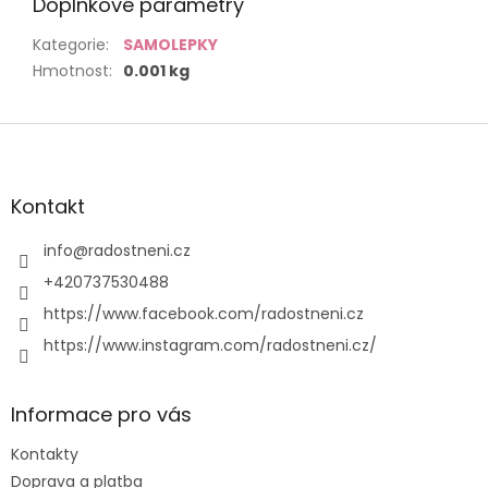
Doplňkové parametry
Kategorie
:
SAMOLEPKY
Hmotnost
:
0.001 kg
Z
á
p
a
Kontakt
t
í
info
@
radostneni.cz
+420737530488
https://www.facebook.com/radostneni.cz
https://www.instagram.com/radostneni.cz/
Informace pro vás
Kontakty
Doprava a platba