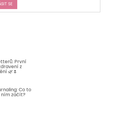
ÁSIT SE
tterů: První
zdravení z
ění 🌿🌷
5
rnaling: Co to
s ním začít?