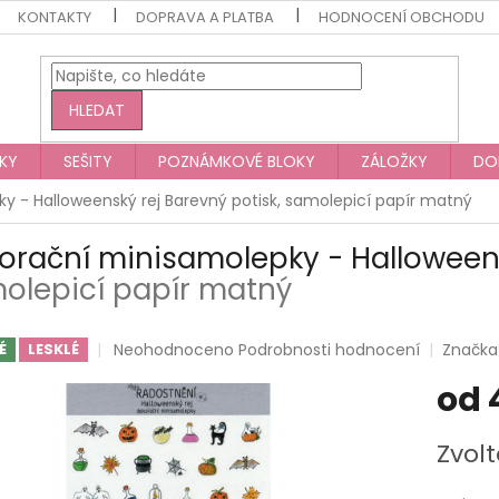
KONTAKTY
DOPRAVA A PLATBA
HODNOCENÍ OBCHODU
HLEDAT
KY
SEŠITY
POZNÁMKOVÉ BLOKY
ZÁLOŽKY
DO
y - Halloweenský rej
Barevný potisk, samolepicí papír matný
orační minisamolepky - Halloween
olepicí papír matný
Průměrné
Neohodnoceno
Podrobnosti hodnocení
Značka
É
LESKLÉ
hodnocení
od
produktu
je
0,0
Měrná
Zvolt
z
cena:
5
hvězdiček.