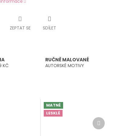
í informace
ZEPTAT SE
SDÍLET
MA
RUČNĚ MALOVANÉ
9 KČ
AUTORSKÉ MOTIVY
MATNÉ
LESKLÉ
Další
produkt