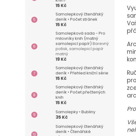
knih I
15 Kč
Vyu
Samolepkový čtenářský
sam
deník • Počet stránek
Vaš
15 Kč
přá
Samolepková sada - Pro
milovníky knih (matný
Ar
samolepicí papír)
Barevný
potisk, samolepicí papír
min
matný
ko
19 Kč
Samolepkový čtenářský
Ruč
deník • Přehled knižní série
15 Kč
pr
zce
Samolepkový čtenářský
deník • Počet přečtených
arc
knih
15 Kč
Pro
Samolepky • Bubliny
35 Kč
Vše
Samolepkový čtenářský
nel
deník • Čtenářské