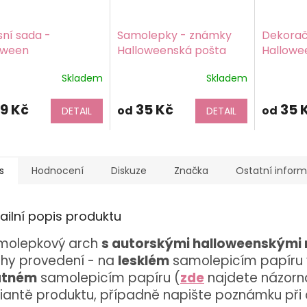
sní sada -
Samolepky - známky
Dekorač
oween
Halloweenská pošta
Hallowe
Barevný 
Skladem
Skladem
samolep
matný
9 Kč
35 Kč
35 
od
od
DETAIL
DETAIL
s
Hodnocení
Diskuze
Značka
Ostatní infor
ailní popis produktu
molepkový arch
s autorskými halloweenskými
uhy provedení - na
lesklém
samolepicím papíru 
tném
samolepicím papíru (
zde
najdete názorno
iantě produktu, případně napište poznámku při