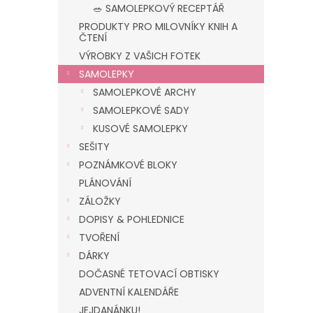
n
🥗 SAMOLEPKOVÝ RECEPTÁŘ
e
PRODUKTY PRO MILOVNÍKY KNIH A
l
ČTENÍ
VÝROBKY Z VAŠICH FOTEK
SAMOLEPKY
SAMOLEPKOVÉ ARCHY
SAMOLEPKOVÉ SADY
KUSOVÉ SAMOLEPKY
SEŠITY
POZNÁMKOVÉ BLOKY
PLÁNOVÁNÍ
ZÁLOŽKY
DOPISY & POHLEDNICE
TVOŘENÍ
DÁRKY
DOČASNÉ TETOVACÍ OBTISKY
ADVENTNÍ KALENDÁŘE
JEJDANÁNKU!