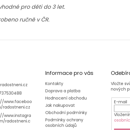
hodné pro děti do 3 let.
obeno ručně v ČR.
Informace pro vás
Odebíra
Kontakty
Vložte s
@
radostneni.cz
nových p
Doprava a platba
737530488
Hodnocení obchodu
://www.faceboo
E-mail
Jak nakupovat
/radostneni.cz
Obchodní podmínky
Vložení
://www.instagra
Podmínky ochrany
osobníc
m/radostneni.c
osobních údajů