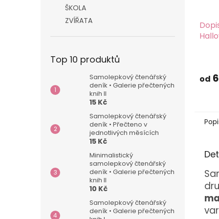
ŠKOLA
ZVÍŘATA
Dopi
Hall
Top 10 produktů
6
Samolepkový čtenářský
od
deník • Galerie přečtených
knih II
15 Kč
Samolepkový čtenářský
Popi
deník • Přečteno v
jednotlivých měsících
15 Kč
Det
Minimalistický
samolepkový čtenářský
Sa
deník • Galerie přečtených
knih II
dr
10 Kč
ma
Samolepkový čtenářský
var
deník • Galerie přečtených