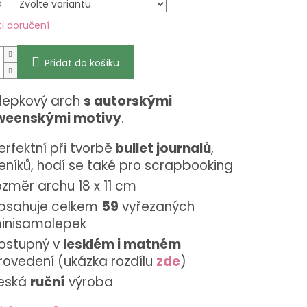
a
i doručení
Přidat do košíku
epkový arch
s autorskými
weenskými motivy
.
erfektní při tvorbě
bullet journalů
,
eníků, hodí se také pro scrapbooking
ozměr archu 18 x 11 cm
bsahuje celkem
59
vyřezaných
inisamolepek
ostupný v
lesklém i matném
rovedení (ukázka rozdílu
zde
)
eská
ruční
výroba