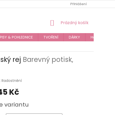
JAK NAKUPOVAT
OBCHODNÍ PODMÍNKY
Přihlášení
PODMÍNKY OC
NÁKUPNÍ
Prázdný košík
KOŠÍK
PISY & POHLEDNICE
TVOŘENÍ
DÁRKY
Hodnocení o
ský rej
Barevný potisk,
:
Radostnění
45 Kč
e variantu