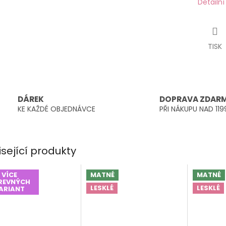
Detailn
TISK
DÁREK
DOPRAVA ZDAR
KE KAŽDÉ OBJEDNÁVCE
PŘI NÁKUPU NAD 119
isející produkty
VÍCE
MATNÉ
MATNÉ
REVNÝCH
LESKLÉ
LESKLÉ
ARIANT