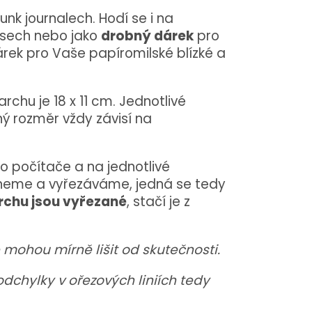
 junk journalech. Hodí se i na
pisech nebo jako
drobný dárek
pro
rek pro Vaše papíromilské blízké a
archu je 18 x 11 cm. Jednotlivé
ý rozměr vždy závisí na
o počítače a na jednotlivé
neme a vyřezáváme, jedná se tedy
rchu jsou vyřezané
, stačí je z
mohou mírně lišit od skutečnosti.
chylky v ořezových liniích tedy