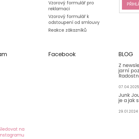
Vzorový formulář pro
PŘIHL
reklamaci
Vzorový formulář k
odstoupení od smlouvy
Reakce zákazníků
ram
Facebook
BLOG
Z newsle
jarní po
Radostn
07.04.202
Junk Jou
je a jak 
29.01.2024
Sledovat na
Instagramu