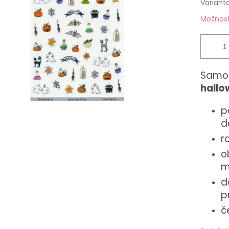
Variant
Možnost
Samol
hallo
p
d
r
o
m
d
p
č