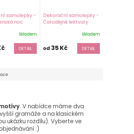
ní samolepky -
Dekorační samolepky -
enská noc
Čarodějné lektvary
potisk,
Barevný potisk,
Skladem
Skladem
icí papír
samolepicí papír
matný
Kč
35 Kč
od
DETAIL
DETAIL
mace
 motivy
. V nabídce máme dva
vyšší gramáže a na klasickém
u ukázku rozdílu). Vyberte ve
 objednávání :)