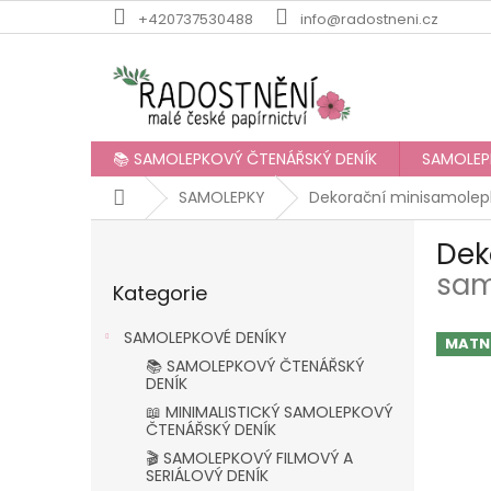
Přejít
+420737530488
info@radostneni.cz
na
obsah
📚 SAMOLEPKOVÝ ČTENÁŘSKÝ DENÍK
SAMOLEP
Domů
SAMOLEPKY
Dekorační minisamolepk
P
Dek
o
Přeskočit
s
sam
Kategorie
kategorie
t
r
SAMOLEPKOVÉ DENÍKY
MATN
a
📚 SAMOLEPKOVÝ ČTENÁŘSKÝ
n
DENÍK
n
📖 MINIMALISTICKÝ SAMOLEPKOVÝ
í
ČTENÁŘSKÝ DENÍK
p
🎬 SAMOLEPKOVÝ FILMOVÝ A
a
SERIÁLOVÝ DENÍK