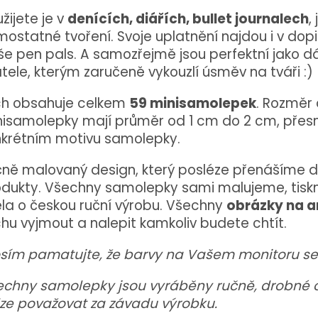
žijete je v
denících, diářích, bullet journalech
,
ostatné tvoření. Svoje uplatnění najdou i v do
e pen pals. A samozřejmě jsou perfektní jako dá
tele, kterým zaručeně vykouzlí úsměv na tváři :)
ch obsahuje celkem
59 minisamolepek
. Rozměr 
isamolepky mají průměr od 1 cm do 2 cm, přesn
nkrétním motivu samolepky.
ně malovaný design, který posléze přenášíme d
odukty. Všechny samolepky sami malujeme, tisk
la o českou ruční výrobu. Všechny
obrázky na a
hu vyjmout a nalepit kamkoliv budete chtít.
sím pamatujte, že barvy na Vašem monitoru se 
chny samolepky jsou vyráběny ručně, drobné od
ze považovat za závadu výrobku.