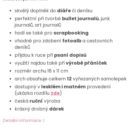
skvělý doplněk do
diáře
či deníku
perfektní při tvorbě
bullet journalů
, junk
journalů, art journalů
hodí se také pro
scrapbooking
vhodné pro zdobení
fotoalb
a cestovních
deníků
přijdou k ruce při
psaní dopisů
využití najdou také při
výrobě přáníček
rozměr archu 18 x 11 cm
arch obsahuje celkem
12
vyřezaných samolepek
dostupný v
lesklém i matném
provedení
(ukázka rozdílu
zde
)
česká
ruční
výroba
krásný drobný
dárek
Detailní informace