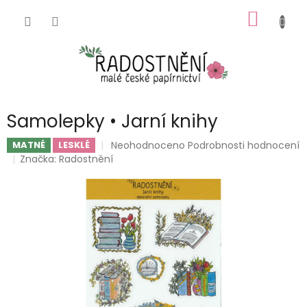
Přejít
NÁKUP
na
obsah
KOŠÍK
Samolepky • Jarní knihy
Průměrné
Neohodnoceno
Podrobnosti hodnocení
MATNÉ
LESKLÉ
hodnocení
Značka:
Radostnění
produktu
je
0,0
z
5
hvězdiček.