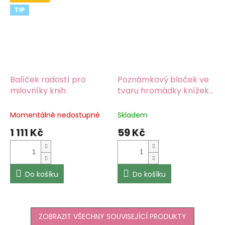
TIP
Balíček radostí pro
Poznámkový bloček ve
milovníky knih
tvaru hromádky knížek
pro knihomoly ♥
Barevný tisk, karton 220
Momentálně nedostupné
Skladem
g/m2 a papír 80 g/m2
1 111 Kč
59 Kč
Do košíku
Do košíku
ZOBRAZIT VŠECHNY SOUVISEJÍCÍ PRODUKTY