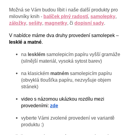
Možná se Vám budou líbit i naše další produkty pro
milovníky knih -
balíček plný radostí
,
samolepky
,
záložky
,
sešity
,
magnetky
, či
dopisní sady
.
V nabídce máme dva druhy provedení samolepek –
lesklé a matné
.
na
lesklém
samolepicím papíru vyšší gramáže
(silnější materiál, vysoká sytost barev)
na klasickém
matném
samolepicím papíru
(obvyklá tloušťka papíru, nezvyšuje objem
stránek)
video s názornou ukázkou rozdílu mezi
provedeními:
zde
vyberte Vámi zvolené provedení ve variantě
produktu :)