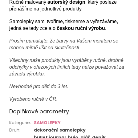
Ručně malovaný
autorský design
, který posléze
přenášíme na jednotlivé produkty.
Samolepky sami tvoříme, tiskneme a vyřezáváme,
jedná se tedy zcela o
českou ruční výrobu
.
Prosím pamatujte, že barvy na Vašem monitoru se
mohou mírně lišit od skutečnosti.
Všechny naše produkty jsou vyráběny ručně, drobné
odchylky v ořezových liniích tedy nelze považovat za
závadu výrobku.
Nevhodné pro děti do 3 let.
Vyrobeno ručně v ČR.
Doplňkové parametry
Kategorie
:
SAMOLEPKY
Druh
:
dekorační samolepky
bullet journal, bujo, diář, deník,