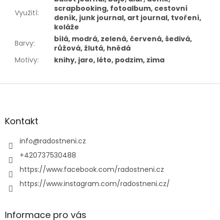
scrapbooking, fotoalbum, cestovní
Využití
:
deník, junk journal, art journal, tvoření,
koláže
bílá, modrá, zelená, červená, šedivá,
Barvy
:
růžová, žlutá, hnědá
Motivy
:
knihy, jaro, léto, podzim, zima
Z
á
p
a
Kontakt
t
í
info
@
radostneni.cz
+420737530488
https://www.facebook.com/radostneni.cz
https://www.instagram.com/radostneni.cz/
Informace pro vás