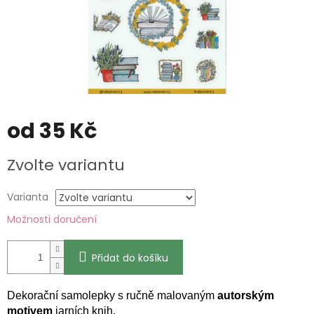
od
35 Kč
Měrná
Zvolte variantu
cena:
Varianta
Možnosti doručení
Přidat do košíku
Dekorační samolepky s ručně malovaným
autorským
motivem
jarních knih.