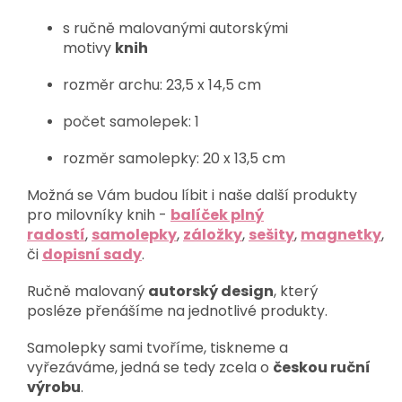
s ručně malovanými autorskými
motivy
knih
rozměr archu: 23,5 x 14,5 cm
počet samolepek: 1
rozměr samolepky: 20 x 13,5 cm
Možná se Vám budou líbit i naše další produkty
pro milovníky knih -
balíček plný
radostí
,
samolepky
,
záložky
,
sešity
,
magnetky
,
či
dopisní sady
.
Ručně malovaný
autorský design
, který
posléze přenášíme na jednotlivé produkty.
Samolepky sami tvoříme, tiskneme a
vyřezáváme, jedná se tedy zcela o
českou ruční
výrobu
.