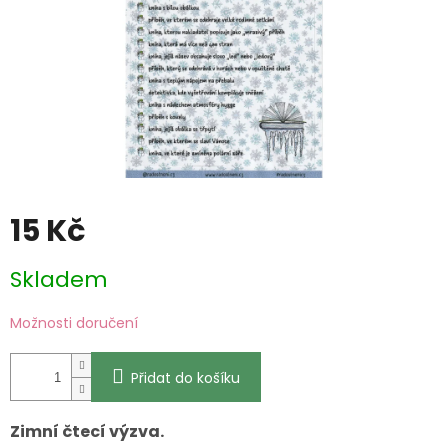
15 Kč
Měrná
Skladem
cena:
Možnosti doručení
Přidat do košíku
Zimní čtecí výzva.