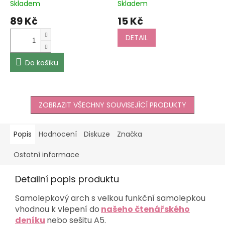
Skladem
Skladem
89 Kč
15 Kč
DETAIL
Do košíku
ZOBRAZIT VŠECHNY SOUVISEJÍCÍ PRODUKTY
Popis
Hodnocení
Diskuze
Značka
Ostatní informace
Detailní popis produktu
Samolepkový arch s velkou funkční samolepkou
vhodnou k vlepení do
našeho čtenářského
deníku
nebo sešitu A5.