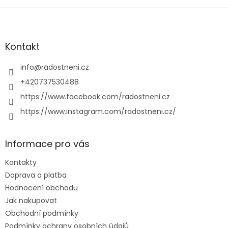
Z
á
p
a
Kontakt
t
í
info
@
radostneni.cz
+420737530488
https://www.facebook.com/radostneni.cz
https://www.instagram.com/radostneni.cz/
Informace pro vás
Kontakty
Doprava a platba
Hodnocení obchodu
Jak nakupovat
Obchodní podmínky
Podmínky ochrany osobních údajů