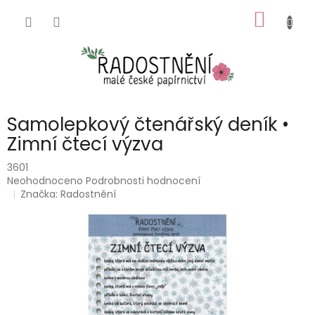
Přejít
NÁKUP
na
obsah
KOŠÍK
Samolepkový čtenářský deník •
Zimní čtecí výzva
3601
Průměrné
Neohodnoceno
Podrobnosti hodnocení
hodnocení
Značka:
Radostnění
produktu
je
0,0
z
5
hvězdiček.