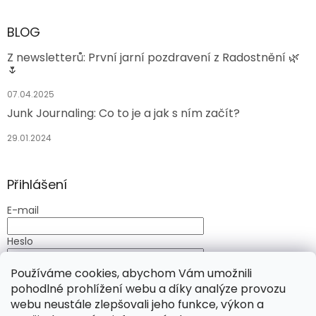
BLOG
Z newsletterů: První jarní pozdravení z Radostnění 🌿
🌷
07.04.2025
Junk Journaling: Co to je a jak s ním začít?
29.01.2024
Přihlášení
E-mail
Heslo
Používáme cookies, abychom Vám umožnili
PŘIHLÁSIT SE
pohodlné prohlížení webu a díky analýze provozu
Nová registrace
Zapomenuté heslo
webu neustále zlepšovali jeho funkce, výkon a