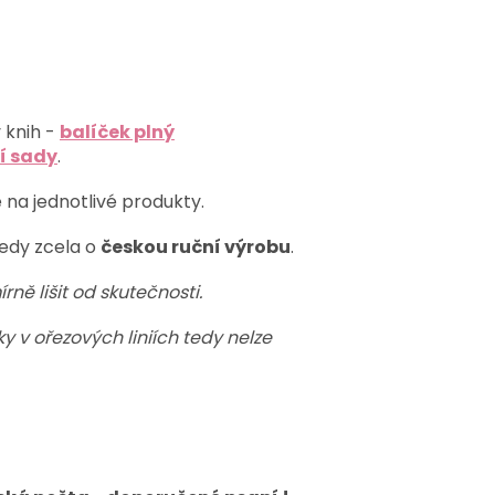
 knih -
balíček plný
í sady
.
 na jednotlivé produkty.
edy zcela o
českou ruční výrobu
.
ě lišit od skutečnosti.
 v ořezových liniích tedy nelze