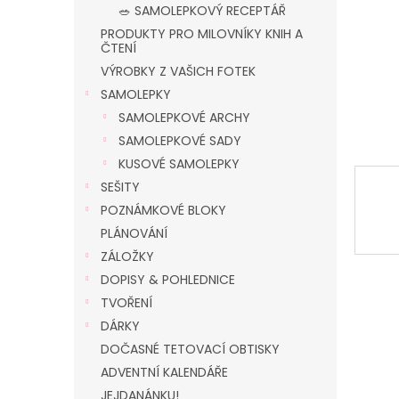
n
🥗 SAMOLEPKOVÝ RECEPTÁŘ
e
PRODUKTY PRO MILOVNÍKY KNIH A
l
ČTENÍ
VÝROBKY Z VAŠICH FOTEK
SAMOLEPKY
SAMOLEPKOVÉ ARCHY
SAMOLEPKOVÉ SADY
KUSOVÉ SAMOLEPKY
SEŠITY
POZNÁMKOVÉ BLOKY
PLÁNOVÁNÍ
ZÁLOŽKY
DOPISY & POHLEDNICE
TVOŘENÍ
DÁRKY
DOČASNÉ TETOVACÍ OBTISKY
ADVENTNÍ KALENDÁŘE
JEJDANÁNKU!