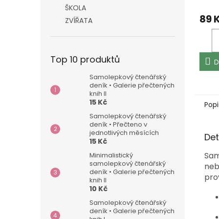
ŠKOLA
89 
ZVÍŘATA
Top 10 produktů
D
Samolepkový čtenářský
deník • Galerie přečtených
knih II
15 Kč
Popi
Samolepkový čtenářský
deník • Přečteno v
jednotlivých měsících
Det
15 Kč
Sam
Minimalistický
samolepkový čtenářský
neb
deník • Galerie přečtených
pro
knih II
10 Kč
Samolepkový čtenářský
deník • Galerie přečtených