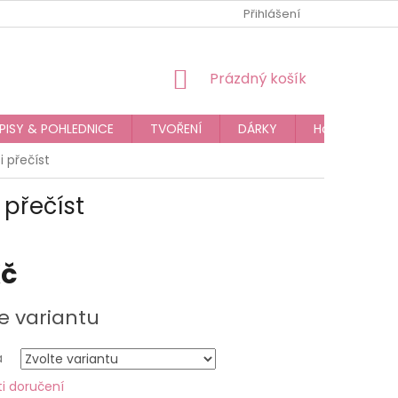
JAK NAKUPOVAT
OBCHODNÍ PODMÍNKY
Přihlášení
PODMÍNKY OC
NÁKUPNÍ
Prázdný košík
KOŠÍK
PISY & POHLEDNICE
TVOŘENÍ
DÁRKY
Hodnocení o
 přečíst
 přečíst
Kč
e variantu
a
i doručení