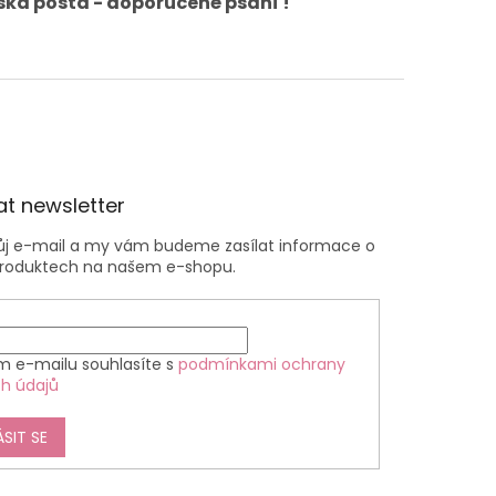
ská pošta - doporučené psaní !
t newsletter
vůj e-mail a my vám budeme zasílat informace o
roduktech na našem e-shopu.
m e-mailu souhlasíte s
podmínkami ochrany
h údajů
ÁSIT SE