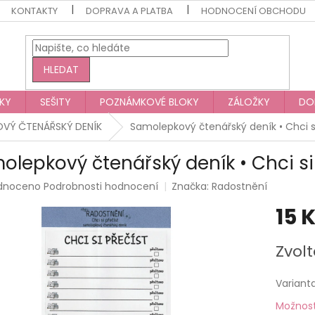
KONTAKTY
DOPRAVA A PLATBA
HODNOCENÍ OBCHODU
HLEDAT
KY
SEŠITY
POZNÁMKOVÉ BLOKY
ZÁLOŽKY
DO
OVÝ ČTENÁŘSKÝ DENÍK
Samolepkový čtenářský deník • Chci si
olepkový čtenářský deník • Chci si
rné
dnoceno
Podrobnosti hodnocení
Značka:
Radostnění
ení
15 
tu
Měrná
Zvolt
cena:
ek.
Variant
Možnost