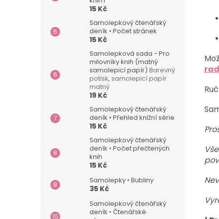
knih I
15 Kč
Samolepkový čtenářský
deník • Počet stránek
15 Kč
Samolepková sada - Pro
Mož
milovníky knih (matný
rad
samolepicí papír)
Barevný
potisk, samolepicí papír
matný
Ruč
19 Kč
Sam
Samolepkový čtenářský
deník • Přehled knižní série
15 Kč
Pro
Samolepkový čtenářský
Vše
deník • Počet přečtených
knih
pov
15 Kč
Nev
Samolepky • Bubliny
35 Kč
Vyr
Samolepkový čtenářský
deník • Čtenářské