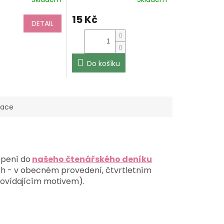
15 Kč
DETAIL
Do košíku
mace
epení do
našeho čtenářského deníku
ch - v obecném provedení, čtvrtletním
povídajícím motivem).