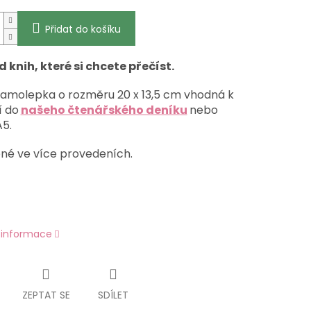
Přidat do košíku
d knih, které si chcete přečíst.
samolepka o rozměru 20 x 13,5 cm vhodná k
í do
našeho čtenářského deníku
nebo
A5.
né ve více provedeních.
í informace
ZEPTAT SE
SDÍLET