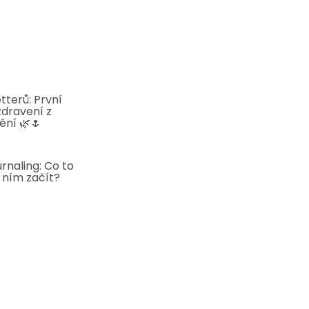
tterů: První
zdravení z
ění 🌿🌷
5
rnaling: Co to
s ním začít?