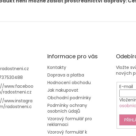
rodukt není možné zaslat prostřednictví dopravy: Če
Informace pro vás
Odebíra
Kontakty
Vložte s
@
radostneni.cz
nových p
Doprava a platba
737530488
Hodnocení obchodu
://www.faceboo
E-mail
Jak nakupovat
/radostneni.cz
Obchodní podmínky
Vložení
://www.instagra
Podmínky ochrany
osobníc
m/radostneni.c
osobních údajů
Vzorový formulář pro
PŘIHL
reklamaci
Vzorový formulář k