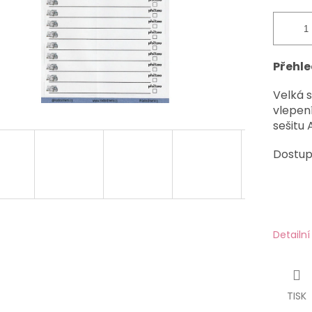
Přehle
Velká 
vlepen
sešitu 
Dostup
Detailn
TISK