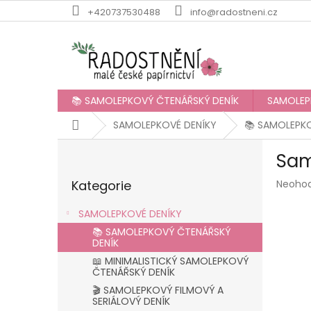
Přejít
+420737530488
info@radostneni.cz
na
obsah
📚 SAMOLEPKOVÝ ČTENÁŘSKÝ DENÍK
SAMOLEP
Domů
SAMOLEPKOVÉ DENÍKY
📚 SAMOLEPK
P
Sam
o
Přeskočit
s
Průmě
Kategorie
Neoho
kategorie
t
hodnoc
r
produk
SAMOLEPKOVÉ DENÍKY
a
je
📚 SAMOLEPKOVÝ ČTENÁŘSKÝ
n
0,0
DENÍK
z
n
📖 MINIMALISTICKÝ SAMOLEPKOVÝ
5
í
ČTENÁŘSKÝ DENÍK
hvězdič
p
🎬 SAMOLEPKOVÝ FILMOVÝ A
a
SERIÁLOVÝ DENÍK