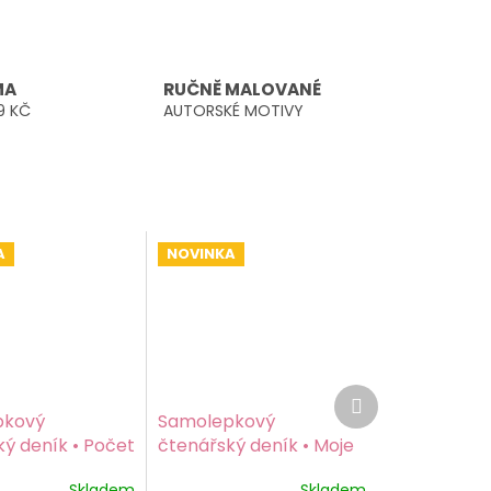
MA
RUČNĚ MALOVANÉ
9 KČ
AUTORSKÉ MOTIVY
A
NOVINKA
Další
produkt
pkový
Samolepkový
ý deník • Počet
čtenářský deník • Moje
roční čtecí výzva
Skladem
Skladem