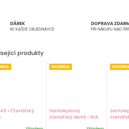
DÁREK
DOPRAVA ZDAR
KE KAŽDÉ OBJEDNÁVCE
PŘI NÁKUPU NAD 119
isející produkty
INKA
NOVINKA
NOVINK
 A5 • Čtenářský
Samolepkový
Samole
k
čtenářský deník • Rok
čtenářsk
ve stránkách
stránek
Skladem
Skladem