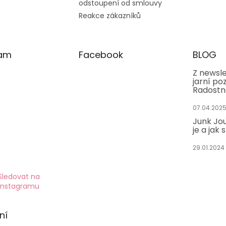
odstoupení od smlouvy
Reakce zákazníků
ram
Facebook
BLOG
Z newsle
jarní po
Radostn
07.04.202
Junk Jou
je a jak 
29.01.2024
Sledovat na
Instagramu
ní