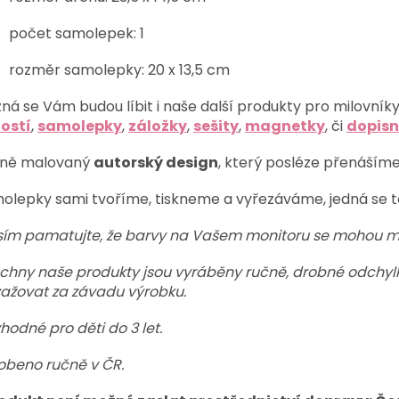
počet samolepek: 1
rozměr samolepky: 20 x 13,5 cm
ná se Vám budou líbit i naše další produkty pro milovníky
ostí
,
samolepky
,
záložky
,
sešity
,
magnetky
, či
dopisn
ně malovaný
autorský design
, který posléze přenášíme
olepky sami tvoříme, tiskneme a vyřezáváme, jedná se t
sím pamatujte, že barvy na Vašem monitoru se mohou mírn
chny naše produkty jsou vyráběny ručně, drobné odchylky
ažovat za závadu výrobku.
hodné pro děti do 3 let.
obeno ručně v ČR.