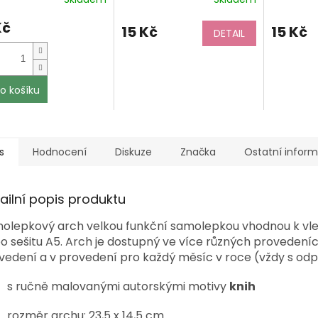
Kč
15 Kč
15 Kč
DETAIL
o košíku
s
Hodnocení
Diskuze
Značka
Ostatní infor
ailní popis produktu
olepkový arch velkou funkční samolepkou vhodnou k vl
o sešitu A5. Arch je dostupný ve více různých provedení
vedení a v provedení pro každý měsíc v roce (vždy s od
s ručně malovanými autorskými motivy
knih
rozměr archu: 23,5 x 14,5 cm