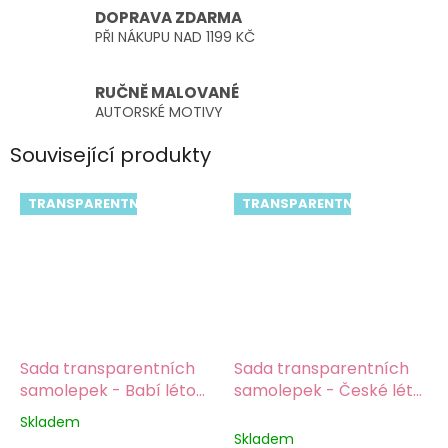
DOPRAVA ZDARMA
PŘI NÁKUPU NAD 1199 KČ
RUČNĚ MALOVANÉ
AUTORSKÉ MOTIVY
Související produkty
TRANSPARENTNÍ
TRANSPARENTNÍ
Sada transparentních
Sada transparentních
samolepek - Babí léto
samolepek - České léto
na filmu
na filmu
Skladem
Průměrné
Skladem
hodnocení