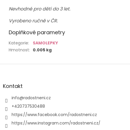
Nevhodné pro děti do 3 let.
Vyrobeno ručně v ČR.
Doplňkové parametry
Kategorie
:
SAMOLEPKY
Hmotnost
:
0.005 kg
Z
á
p
a
Kontakt
t
í
info
@
radostneni.cz
+420737530488
https://www.facebook.com/radostneni.cz
https://www.instagram.com/radostneni.cz/