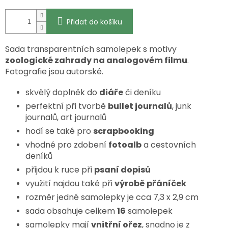
Přidat do košíku
Sada transparentních samolepek s motivy
zoologické zahrady na analogovém filmu
.
Fotografie jsou autorské.
skvělý doplněk do
diáře
či deníku
perfektní při tvorbě
bullet journalů
, junk
journalů, art journalů
hodí se také pro
scrapbooking
vhodné pro zdobení
fotoalb
a cestovních
deníků
přijdou k ruce při
psaní dopisů
využití najdou také při
výrobě přáníček
rozměr jedné samolepky je cca 7,3 x 2,9 cm
sada obsahuje celkem
16
samolepek
samolepky mají
vnitřní ořez
, snadno je z