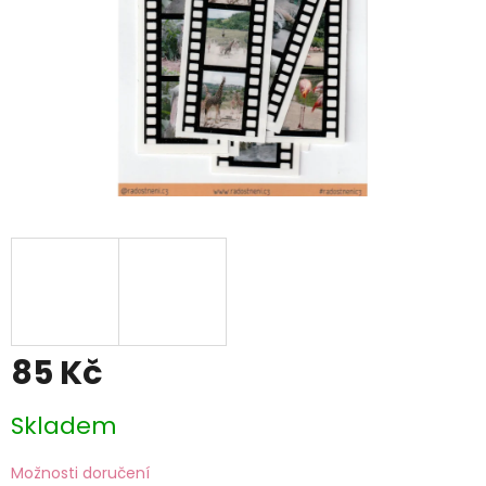
85 Kč
Měrná
Skladem
cena:
Možnosti doručení