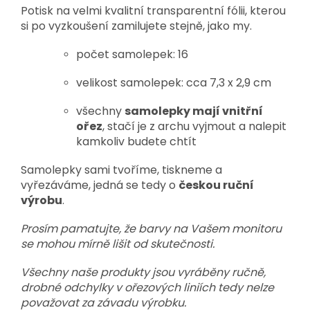
Potisk na velmi kvalitní transparentní fólii, kterou
si po vyzkoušení zamilujete stejně, jako my.
počet samolepek:
16
velikost samolepek: cca 7,3 x 2,9 cm
v
šechny
samolepky mají vnitřní
ořez
,
stačí je z archu vyjmout a nalepit
kamkoliv budete chtít
Samolepky sami
tvoříme
, tiskneme a
vyřezáváme, jedná se tedy o
českou ruční
výrobu
.
Prosím pamatujte, že barvy na Vašem monitoru
se mohou mírně lišit od skutečnosti.
Všechny naše produkty jsou vyráběny ručně,
drobné odchylky v ořezových liniích tedy nelze
považovat za závadu výrobku.