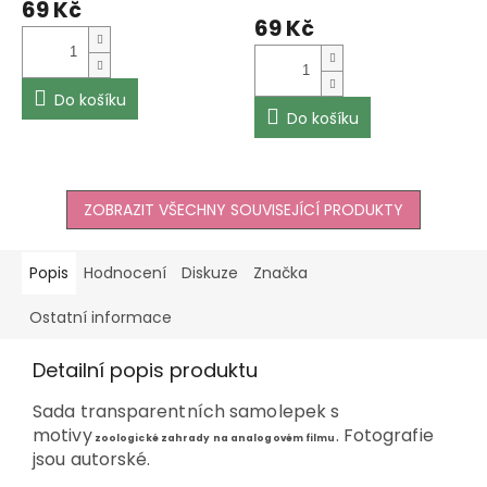
69 Kč
produktu
69 Kč
je
5,0
z
5
Do košíku
Do košíku
hvězdiček.
ZOBRAZIT VŠECHNY SOUVISEJÍCÍ PRODUKTY
Popis
Hodnocení
Diskuze
Značka
Ostatní informace
Detailní popis produktu
Sada transparentních samolepek s
motivy
. Fotografie
zoologické zahrady na analogovém filmu
jsou autorské.