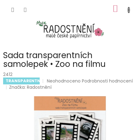
Přejít
NÁKUP
na
obsah
KOŠÍK
Sada transparentních
samolepek • Zoo na filmu
2412
Průměrné
Neohodnoceno
Podrobnosti hodnocení
TRANSPARENTNÍ
hodnocení
Značka:
Radostnění
produktu
je
0,0
z
5
hvězdiček.