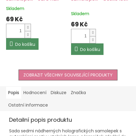
filmu
na filmu
Skladem
Průměrné
Skladem
hodnocení
69 Kč
produktu
69 Kč
je
5,0
z
5
Do košíku
Do košíku
hvězdiček.
ZOBRAZIT VŠECHNY SOUVISEJÍCÍ PRODUKTY
Popis
Hodnocení
Diskuze
Značka
Ostatní informace
Detailní popis produktu
Sada sedmi nádherných holografických samolepek s