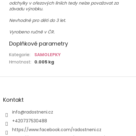
odchylky v ořezových liniích tedy nelze považovat za
závadu výrobku.
Nevhodné pro děti do 3 let.
Vyrobeno ručně v ČR.
Doplňkové parametry
Kategorie
:
SAMOLEPKY
Hmotnost
:
0.005 kg
Z
á
p
a
Kontakt
t
í
info
@
radostneni.cz
+420737530488
https://www.facebook.com/radostneni.cz