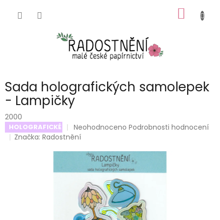
Přejít
NÁKUP
na
obsah
KOŠÍK
Sada holografických samolepek
- Lampičky
2000
Průměrné
Neohodnoceno
Podrobnosti hodnocení
HOLOGRAFICKÉ
hodnocení
Značka:
Radostnění
produktu
je
0,0
z
5
hvězdiček.