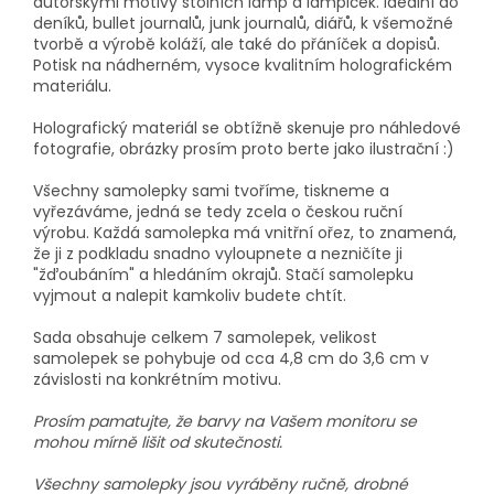
autorskými motivy stolních lamp a lampiček. Ideální do
deníků, bullet journalů, junk journalů, diářů, k všemožné
tvorbě a výrobě koláží, ale také do přáníček a dopisů.
Potisk na nádherném, vysoce kvalitním holografickém
materiálu.
Holografický materiál se obtížně skenuje pro náhledové
fotografie, obrázky prosím proto berte jako ilustrační :)
Všechny samolepky sami tvoříme, tiskneme a
vyřezáváme, jedná se tedy zcela o českou ruční
výrobu. Každá samolepka má vnitřní ořez, to znamená,
že ji z podkladu snadno vyloupnete a nezničíte ji
"žďoubáním" a hledáním okrajů. Stačí samolepku
vyjmout a nalepit kamkoliv budete chtít.
Sada obsahuje celkem 7 samolepek, velikost
samolepek se pohybuje od cca 4,8 cm do 3,6 cm v
závislosti na konkrétním motivu.
Prosím pamatujte, že barvy na Vašem monitoru se
mohou mírně lišit od skutečnosti.
Všechny samolepky jsou vyráběny ručně, drobné