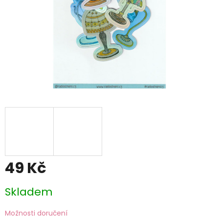
49 Kč
Měrná
Skladem
cena:
Možnosti doručení