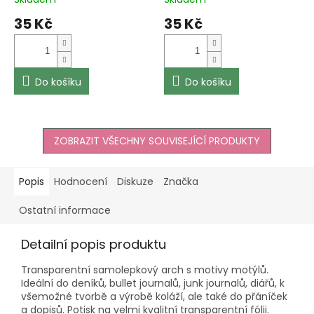
Průměrné
Průměrné
transparentní fólie
transparentní fólie
hodnocení
hodnocení
35 Kč
35 Kč
produktu
produktu
je
je
5,0
5,0
z
z
5
5
Do košíku
Do košíku
hvězdiček.
hvězdiček.
ZOBRAZIT VŠECHNY SOUVISEJÍCÍ PRODUKTY
Popis
Hodnocení
Diskuze
Značka
Ostatní informace
Detailní popis produktu
Transparentní samolepkový arch s motivy motýlů.
Ideální do deníků, bullet journalů, junk journalů, diářů, k
všemožné tvorbě a výrobě koláží, ale také do přáníček
a dopisů. Potisk na velmi kvalitní transparentní fólii.