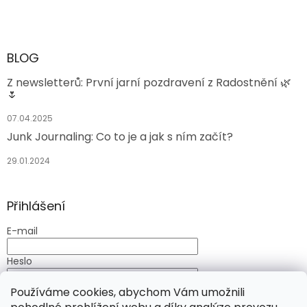
BLOG
Z newsletterů: První jarní pozdravení z Radostnění 🌿
🌷
07.04.2025
Junk Journaling: Co to je a jak s ním začít?
29.01.2024
Přihlášení
E-mail
Heslo
Používáme cookies, abychom Vám umožnili
PŘIHLÁSIT SE