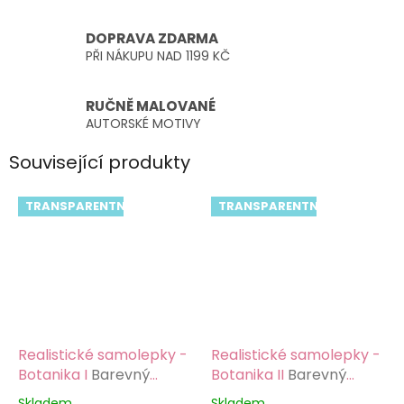
DOPRAVA ZDARMA
PŘI NÁKUPU NAD 1199 KČ
RUČNĚ MALOVANÉ
AUTORSKÉ MOTIVY
Související produkty
TRANSPARENTNÍ
TRANSPARENTNÍ
Realistické samolepky -
Realistické samolepky -
Botanika I
Barevný
Botanika II
Barevný
potisk, lesklá
potisk, lesklá
Skladem
Skladem