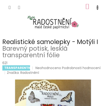
Přejít
NÁKUP
na
obsah
KOŠÍK
Realistické samolepky - Motýli I
Barevný potisk, lesklá
transparentní fólie
621
Průměrné
Neohodnoceno
Podrobnosti hodnocení
TRANSPARENTNÍ
hodnocení
Značka:
Radostnění
produktu
je
0,0
z
5
hvězdiček.