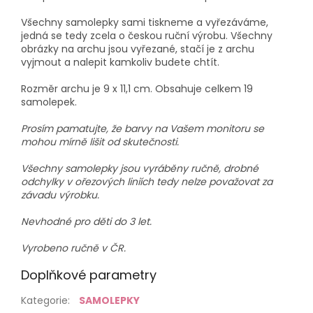
Všechny samolepky sami tiskneme a vyřezáváme,
jedná se tedy zcela o českou ruční výrobu. Všechny
obrázky na archu jsou vyřezané, stačí je z archu
vyjmout a nalepit kamkoliv budete chtít.
Rozměr archu je 9 x 11,1 cm. Obsahuje celkem 19
samolepek.
Prosím pamatujte, že barvy na Vašem monitoru se
mohou mírně lišit od skutečnosti.
Všechny samolepky jsou vyráběny ručně, drobné
odchylky v ořezových liniích tedy nelze považovat za
závadu výrobku.
Nevhodné pro děti do 3 let.
Vyrobeno ručně v ČR.
Doplňkové parametry
Kategorie
:
SAMOLEPKY