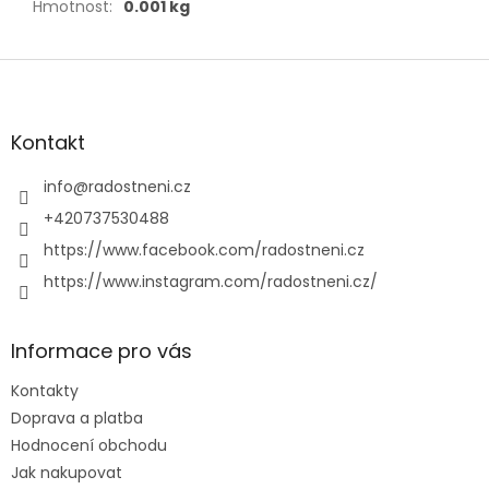
Hmotnost
:
0.001 kg
Z
á
p
a
Kontakt
t
í
info
@
radostneni.cz
+420737530488
https://www.facebook.com/radostneni.cz
https://www.instagram.com/radostneni.cz/
Informace pro vás
Kontakty
Doprava a platba
Hodnocení obchodu
Jak nakupovat