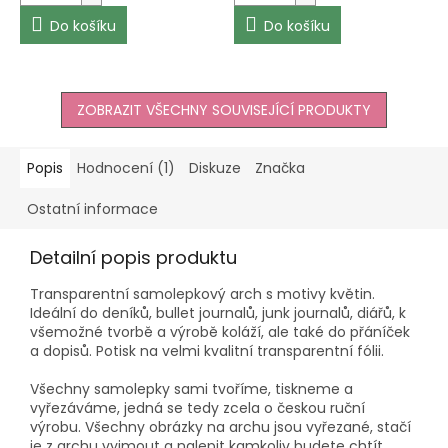
z
z
5
5
Do košíku
Do košíku
hvězdiček.
hvězdiček.
ZOBRAZIT VŠECHNY SOUVISEJÍCÍ PRODUKTY
Popis
Hodnocení (1)
Diskuze
Značka
Ostatní informace
Detailní popis produktu
Transparentní samolepkový arch s motivy květin.
Ideální do deníků, bullet journalů, junk journalů, diářů, k
všemožné tvorbě a výrobě koláží, ale také do přáníček
a dopisů. Potisk na velmi kvalitní transparentní fólii.
Všechny samolepky sami tvoříme, tiskneme a
vyřezáváme, jedná se tedy zcela o českou ruční
výrobu. Všechny obrázky na archu jsou vyřezané, stačí
je z archu vyjmout a nalepit kamkoliv budete chtít.