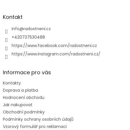
á
p
a
Kontakt
t
í
info
@
radostneni.cz
+420737530488
https://www.facebook.com/radostneni.cz
https://www.instagram.com/radostneni.cz/
Informace pro vás
Kontakty
Doprava a platba
Hodnocení obchodu
Jak nakupovat
Obchodní podmínky
Podmínky ochrany osobních údajů
Vzorový formulář pro reklamaci