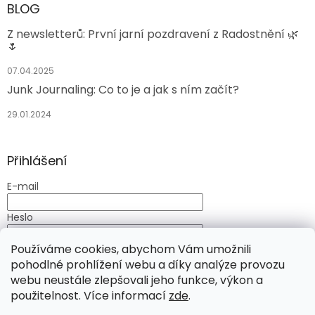
BLOG
Z newsletterů: První jarní pozdravení z Radostnění 🌿
🌷
07.04.2025
Junk Journaling: Co to je a jak s ním začít?
29.01.2024
Přihlášení
E-mail
Heslo
Používáme cookies, abychom Vám umožnili
PŘIHLÁSIT SE
pohodlné prohlížení webu a díky analýze provozu
Nová registrace
Zapomenuté heslo
webu neustále zlepšovali jeho funkce, výkon a
použitelnost. Více informací
zde
.