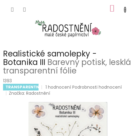
Přejít
NÁKUP
na
obsah
KOŠÍK
Realistické samolepky -
Botanika III
Barevný potisk, lesklá
transparentní fólie
1393
Průměrné
1 hodnocení
Podrobnosti hodnocení
TRANSPARENTNÍ
hodnocení
Značka:
Radostnění
produktu
je
5,0
z
5
hvězdiček.