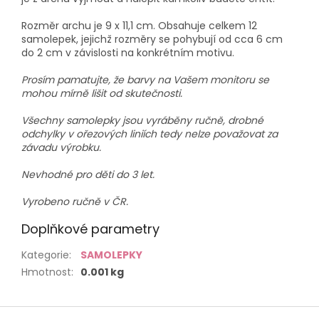
Rozměr archu je 9 x 11,1 cm. Obsahuje celkem 12
samolepek, jejichž rozměry se pohybují od cca 6 cm
do 2 cm v závislosti na konkrétním motivu.
Prosím pamatujte, že barvy na Vašem monitoru se
mohou mírně lišit od skutečnosti.
Všechny samolepky jsou vyráběny ručně, drobné
odchylky v ořezových liniích tedy nelze považovat za
závadu výrobku.
Nevhodné pro děti do 3 let.
Vyrobeno ručně v ČR.
Doplňkové parametry
Kategorie
:
SAMOLEPKY
Hmotnost
:
0.001 kg
Z