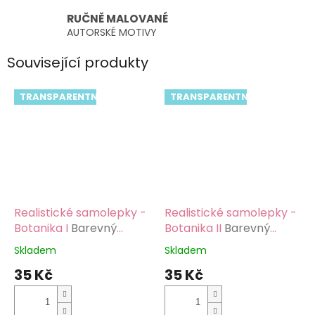
RUČNĚ MALOVANÉ
AUTORSKÉ MOTIVY
Související produkty
TRANSPARENTNÍ
TRANSPARENTNÍ
Realistické samolepky -
Realistické samolepky -
Botanika I
Barevný
Botanika II
Barevný
potisk, lesklá
potisk, lesklá
Skladem
Skladem
Průměrné
Průměrné
transparentní fólie
transparentní fólie
hodnocení
hodnocení
35 Kč
35 Kč
produktu
produktu
je
je
5,0
5,0