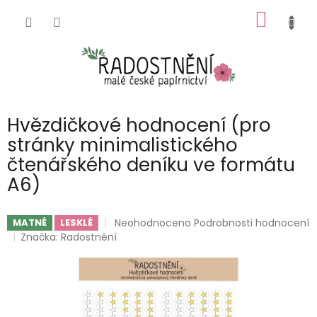
Přejít
NÁKUP
na
obsah
KOŠÍK
Hvězdičkové hodnocení (pro
stránky minimalistického
čtenářského deníku ve formátu
A6)
Průměrné
Neohodnoceno
Podrobnosti hodnocení
MATNÉ
LESKLÉ
hodnocení
Značka:
Radostnění
produktu
je
0,0
z
5
hvězdiček.