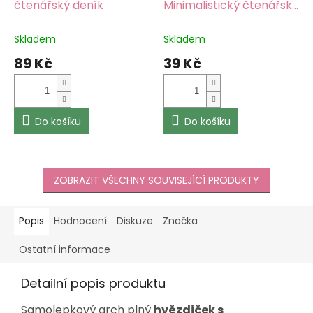
čtenářský deník
Minimalistický čtenářský
deník
Skladem
Skladem
89 Kč
39 Kč
Do košíku
Do košíku
ZOBRAZIT VŠECHNY SOUVISEJÍCÍ PRODUKTY
Popis
Hodnocení
Diskuze
Značka
Ostatní informace
Detailní popis produktu
Samolepkový arch plný
hvězdiček s