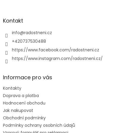
Z
á
p
a
Kontakt
t
í
info
@
radostneni.cz
+420737530488
https://www.facebook.com/radostneni.cz
https://www.instagram.com/radostneni.cz/
Informace pro vás
Kontakty
Doprava a platba
Hodnocení obchodu
Jak nakupovat
Obchodní podmínky
Podmínky ochrany osobních údajů
Vzorový formulář pro reklamaci