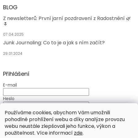
BLOG
Z newsletterů: První jarní pozdravení z Radostnění 🌿
🌷
07.04.2025
Junk Journaling: Co to je a jak s ním začít?
29.01.2024
Přihlášení
E-mail
Heslo
Používáme cookies, abychom Vám umožnili
PŘIHLÁSIT SE
pohodlné prohlížení webu a díky analýze provozu
Nová registrace
Zapomenuté heslo
webu neustále zlepšovali jeho funkce, výkon a
použitelnost. Více informací
zde
.