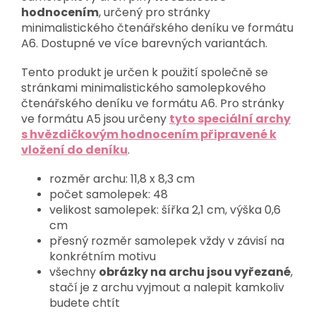
hodnocením
,
určený pro stránky
minimalistického čtenářského deníku ve formátu
A6. Dostupné ve více barevných variantách.
Tento produkt je určen k použití společně se
stránkami minimalistického samolepkového
čtenářského deníku ve formátu A6. Pro stránky
ve formátu A5 jsou určeny
tyto speciální archy
s hvězdičkovým hodnocením připravené k
vložení do deníku
.
rozměr archu: 11,8 x 8,3 cm
počet samolepek: 48
velikost samolepek: šířka 2,1 cm, výška 0,6
cm
přesný rozměr samolepek vždy v závisí na
konkrétním motivu
všechny
obrázky na archu jsou vyřezané
,
stačí je z archu vyjmout a nalepit kamkoliv
budete chtít