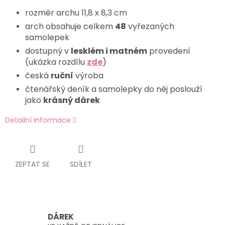
rozměr archu 11,8 x 8,3 cm
arch obsahuje celkem
48
vyřezaných
samolepek
dostupný v
lesklém i matném
provedení
(ukázka rozdílu
zde
)
česká
ruční
výroba
čtenářský deník a samolepky do něj poslouží
jako
krásný dárek
Detailní informace
ZEPTAT SE
SDÍLET
DÁREK