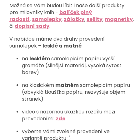
Možná se Vám budou líbit i naše další produkty
pro milovníky knih -
balíček plný
radostí
,
samolepky
,
záložky
,
sešity
,
magnetky
,
či
dopisní sady
.
V nabídce máme dva druhy provedení
samolepek –
lesklé a matné
.
na
lesklém
samolepicím papíru vyšší
gramáže (silnější materiál, vysoká sytost
barev)
na klasickém
matném
samolepicím papíru
(obvyklá tloušťka papíru, nezvyšuje objem
stránek)
video s názornou ukázkou rozdílu mezi
provedeními:
zde
vyberte Vámi zvolené provedení ve
variantě produktu :)