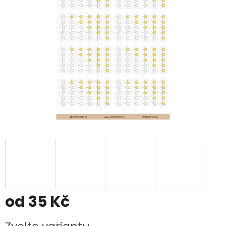
od
35 Kč
Měrná