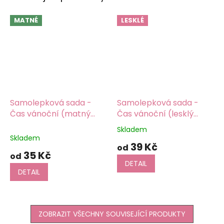
MATNÉ
LESKLÉ
Samolepková sada -
Samolepková sada -
Čas vánoční (matný
Čas vánoční (lesklý
samolepicí papír)
samolepicí papír)
Skladem
Průměrné
Barevný potisk,
Skladem
hodnocení
39 Kč
samolepicí papír matný
od
produktu
35 Kč
od
je
DETAIL
5,0
DETAIL
z
5
hvězdiček.
ZOBRAZIT VŠECHNY SOUVISEJÍCÍ PRODUKTY