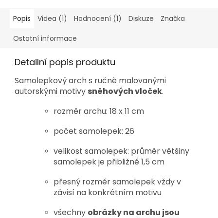
Popis
Videa (1)
Hodnocení (1)
Diskuze
Značka
Ostatní informace
Detailní popis produktu
Samolepkový arch s ručně malovanými
autorskými motivy
sněhových vloček
.
rozměr archu:
18 x 11 c
m
počet samolepek: 26
velikost samolepek: průměr většiny
samolepek je přibližně 1,5 cm
přesný r
ozměr
samolepek
vždy v
závisí na konkrétním motivu
v
šechny
obrázky na archu jsou