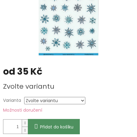
od
35 Kč
Měrná
Zvolte variantu
cena:
Varianta
Možnosti doručení
Přidat do košíku