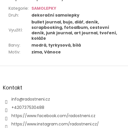
Kategorie
:
SAMOLEPKY
Druh
:
dekorační samolepky
bullet journal, bujo, diář, deník,
scrapbooking, fotoalbum, cestovní
Využití
:
deník, junk journal, art journal, tvoření,
koláže
Barvy
:
modrá, tyrkysová, bílá
Motiv
:
zima, Vánoce
Z
á
p
a
Kontakt
t
í
info
@
radostneni.cz
+420737530488
https://www.facebook.com/radostneni.cz
https://www.instagram.com/radostneni.cz/