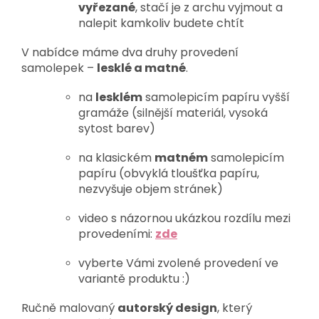
vy
řezané
, stačí je z archu vyjmout a
nalepit kamkoliv budete chtít
V nabídce máme dva druhy provedení
samolepek –
lesklé a matné
.
na
lesklém
samolepicím papíru vyšší
gramáže (silnější materiál,
vysoká
sytost barev
)
na klasickém
matném
samolepicím
papíru (obvyklá tloušťka papíru,
nezvyšuje objem stránek)
video s názornou ukázkou rozdílu mezi
provedeními:
zde
vyberte Vámi zvolené provedení
ve
variantě produktu :)
Ručně malovaný
autorský
design
, který