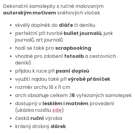
Dekorační samolepky s ručně malovaným
autorským motivem
sněhových vloček.
skvělý doplněk do
diáře
či deníku
perfektní při tvorbě
bullet journalů
, junk
journalů, art journalů
hodí se také pro
scrapbooking
vhodné pro zdobení
fotoalb
a cestovních
deníků
přijdou k ruce při
psaní dopisů
využití najdou také při
výrobě přáníček
rozměr archu 18 x 11 cm
arch obsahuje celkem 3
6
vyřezaných samolepek
dostupný v
lesklém i matném
provedení
(ukázka rozdílu
zde
)
česká
ruční
výroba
krásný drobný
dárek