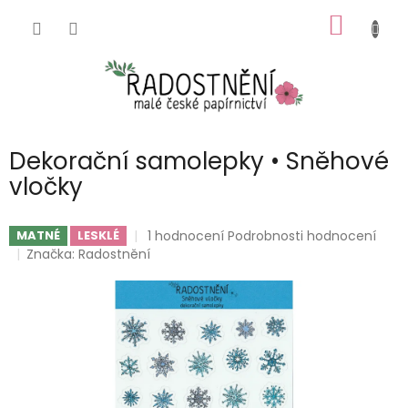
Přejít
NÁKUP
na
obsah
KOŠÍK
Dekorační samolepky • Sněhové
vločky
Průměrné
1 hodnocení
Podrobnosti hodnocení
MATNÉ
LESKLÉ
hodnocení
Značka:
Radostnění
produktu
je
5,0
z
5
hvězdiček.