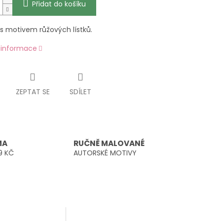
Přidat do košíku
 s motivem růžových lístků.
í informace
ZEPTAT SE
SDÍLET
MA
RUČNĚ MALOVANÉ
9 KČ
AUTORSKÉ MOTIVY