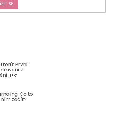
ÁSIT SE
tterů: První
zdravení z
ění 🌿🌷
5
rnaling: Co to
s ním začít?