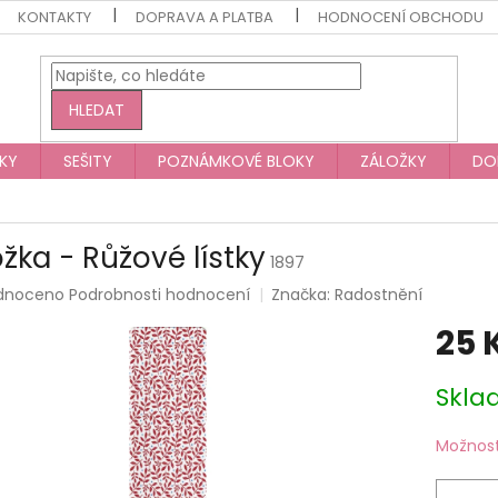
KONTAKTY
DOPRAVA A PLATBA
HODNOCENÍ OBCHODU
HLEDAT
KY
SEŠITY
POZNÁMKOVÉ BLOKY
ZÁLOŽKY
DO
ožka - Růžové lístky
1897
rné
dnoceno
Podrobnosti hodnocení
Značka:
Radostnění
ení
25 
tu
Měrná
Skla
cena:
ek.
Možnost