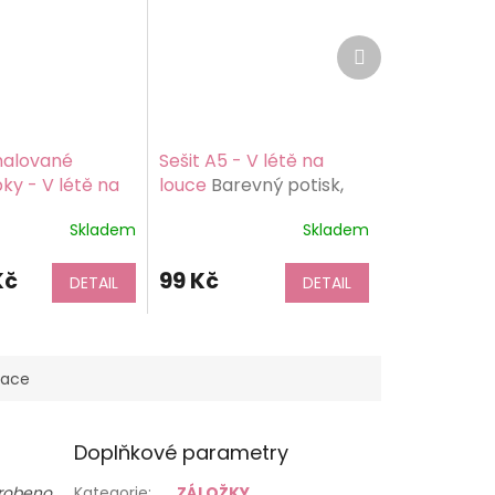
Další
produkt
alované
Sešit A5 - V létě na
y - V létě na
louce
Barevný potisk,
elké
papír 80g/m2
Skladem
Skladem
pky)
Barevný
samolepicí
Kč
99 Kč
atný
DETAIL
DETAIL
mace
Doplňkové parametry
robeno
Kategorie
:
ZÁLOŽKY