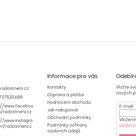
Informace pro vás
Odebíra
Kontakty
Vložte s
@
radostneni.cz
nových p
Doprava a platba
737530488
Hodnocení obchodu
://www.faceboo
E-mail
Jak nakupovat
/radostneni.cz
Obchodní podmínky
Vložení
://www.instagra
Podmínky ochrany
osobníc
m/radostneni.c
osobních údajů