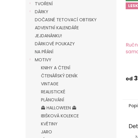
TVOŘENÍ
LESK
DÁRKY
DOČASNÉ TETOVACÍ OBTISKY
ADVENTNÍ KALENDÁŘE
JEJDANÁNKU!
DÁRKOVÉ POUKAZY
Ručn
samo
NA PŘÁNÍ
louc
MOTIVY
samo
KNIHY A ČTENÍ
potis
ČTENÁŘSKÝ DENÍK
3
papí
od
VINTAGE
REALISTICKÉ
PLÁNOVÁNÍ
Popi
👻 HALLOWEEN 👻
IBIŠKOVÁ KOLEKCE
KVĚTINY
Det
JARO
Z