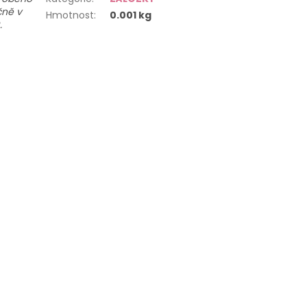
čně v
Hmotnost
:
0.001 kg
.