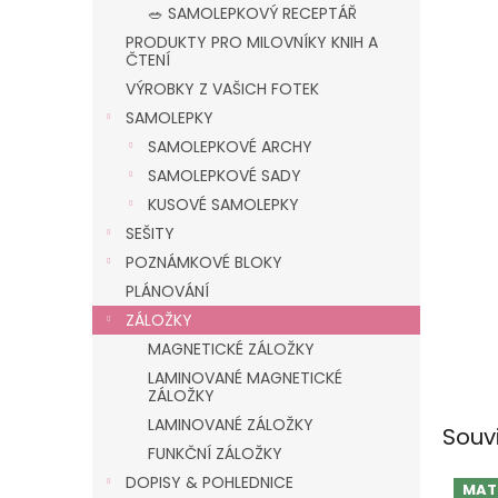
n
🥗 SAMOLEPKOVÝ RECEPTÁŘ
e
PRODUKTY PRO MILOVNÍKY KNIH A
l
ČTENÍ
VÝROBKY Z VAŠICH FOTEK
SAMOLEPKY
SAMOLEPKOVÉ ARCHY
SAMOLEPKOVÉ SADY
KUSOVÉ SAMOLEPKY
SEŠITY
POZNÁMKOVÉ BLOKY
PLÁNOVÁNÍ
ZÁLOŽKY
MAGNETICKÉ ZÁLOŽKY
LAMINOVANÉ MAGNETICKÉ
ZÁLOŽKY
LAMINOVANÉ ZÁLOŽKY
Souv
FUNKČNÍ ZÁLOŽKY
DOPISY & POHLEDNICE
MAT