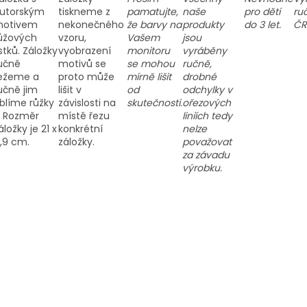
utorským
tiskneme z
pamatujte,
naše
pro děti
ru
otivem
nekonečného
že barvy na
produkty
do 3 let.
ČR
ůžových
vzoru,
Vašem
jsou
ístků. Záložky
vyobrazení
monitoru
vyráběny
učně
motivů se
se mohou
ručně,
ežeme a
proto může
mírně lišit
drobné
učně jim
lišit v
od
odchylky v
blíme růžky
závislosti na
skutečnosti.
ořezových
) Rozměr
místě řezu
liniích tedy
áložky je 21 x
konkrétní
nelze
,9 cm.
záložky.
považovat
za závadu
výrobku.