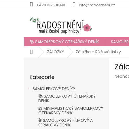
Přejít
+420737530488
info@radostneni.cz
na
obsah
📚 SAMOLEPKOVÝ ČTENÁŘSKÝ DENÍK
SAMOLEP
Domů
ZÁLOŽKY
Záložka - Růžové lístky
P
Zál
o
Přeskočit
s
Průmě
Kategorie
Neoho
kategorie
t
hodnoc
r
produk
SAMOLEPKOVÉ DENÍKY
a
je
📚 SAMOLEPKOVÝ ČTENÁŘSKÝ
n
0,0
DENÍK
z
n
📖 MINIMALISTICKÝ SAMOLEPKOVÝ
5
í
ČTENÁŘSKÝ DENÍK
hvězdič
p
🎬 SAMOLEPKOVÝ FILMOVÝ A
a
SERIÁLOVÝ DENÍK