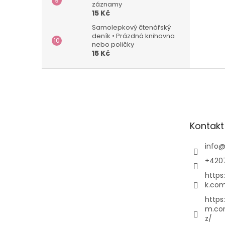
záznamy
15 Kč
Samolepkový čtenářský
deník • Prázdná knihovna
nebo poličky
15 Kč
Z
á
p
a
t
Kontakt
í
info
+420
https
k.com
https
m.co
z/