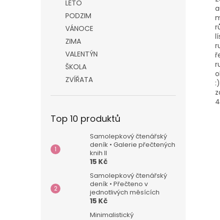
LÉTO
a
PODZIM
m
r
VÁNOCE
l
ZIMA
r
VALENTÝN
ř
r
ŠKOLA
o
ZVÍŘATA
:
z
4
Top 10 produktů
Samolepkový čtenářský
deník • Galerie přečtených
knih II
15 Kč
Samolepkový čtenářský
deník • Přečteno v
jednotlivých měsících
15 Kč
Minimalistický