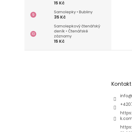
15 Kč
Samolepky • Bubliny
35 Kč
Samolepkový čtenářský
deník • Čtenářské
záznamy
15 Kč
Z
á
p
a
t
Kontakt
í
info
+420
https
k.com
https