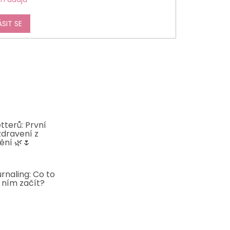
ÁSIT SE
tterů: První
zdravení z
ění 🌿🌷
5
rnaling: Co to
s ním začít?