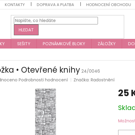
KONTAKTY
DOPRAVA A PLATBA
HODNOCENÍ OBCHODU
HLEDAT
KY
SEŠITY
POZNÁMKOVÉ BLOKY
ZÁLOŽKY
DO
ožka • Otevřené knihy
24/0046
rné
dnoceno
Podrobnosti hodnocení
Značka:
Radostnění
ení
25 
tu
Měrná
Skla
cena:
ek.
Možnost