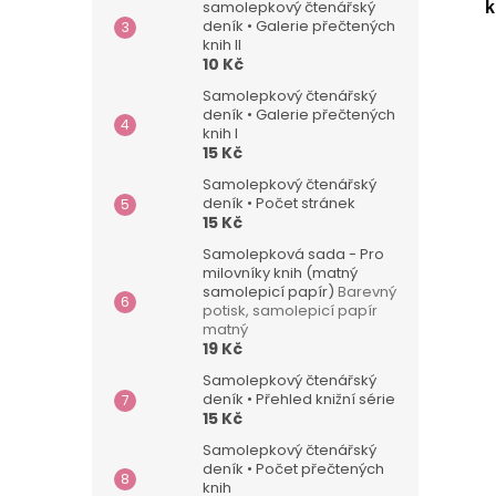
samolepkový čtenářský
k
deník • Galerie přečtených
knih II
10 Kč
Samolepkový čtenářský
deník • Galerie přečtených
knih I
15 Kč
Samolepkový čtenářský
deník • Počet stránek
15 Kč
Samolepková sada - Pro
milovníky knih (matný
samolepicí papír)
Barevný
potisk, samolepicí papír
matný
19 Kč
Samolepkový čtenářský
deník • Přehled knižní série
15 Kč
Samolepkový čtenářský
deník • Počet přečtených
knih