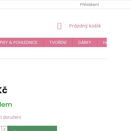
JAK NAKUPOVAT
OBCHODNÍ PODMÍNKY
Přihlášení
PODMÍNKY OC
NÁKUPNÍ
Prázdný košík
KOŠÍK
PISY & POHLEDNICE
TVOŘENÍ
DÁRKY
Hodnocení o
Kč
dem
i doručení