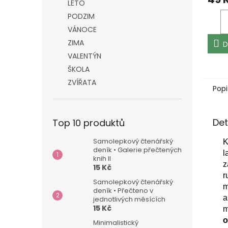
LÉTO
je
PODZIM
5,0
z
VÁNOCE
5
ZIMA
D
hvězd
VALENTÝN
ŠKOLA
ZVÍŘATA
Popi
Det
Top 10 produktů
Samolepkový čtenářský
K
deník • Galerie přečtených
l
knih II
z
15 Kč
r
Samolepkový čtenářský
m
deník • Přečteno v
a
jednotlivých měsících
15 Kč
m
o
Minimalistický