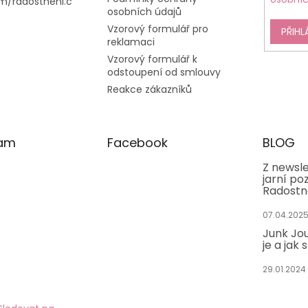
m/radostneni.c
osobních údajů
Vzorový formulář pro
PŘIHL
reklamaci
Vzorový formulář k
odstoupení od smlouvy
Reakce zákazníků
ram
Facebook
BLOG
Z newsle
jarní po
Radostn
07.04.202
Junk Jou
je a jak 
29.01.2024