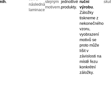
nih
.
stejným
jednotlivé
ruční
skut
následná
motivem.
produkty.
výrobu
.
laminace
Záložky
tiskneme z
nekonečného
vzoru,
vyobrazení
motivů se
proto může
lišit v
závislosti na
místě řezu
konkrétní
záložky.