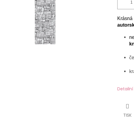
Krásná 
autors
ne
k
č
kr
Detailn
TISK