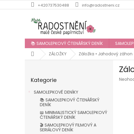
Přejít
+420737530488
info@radostneni.cz
na
obsah
📚 SAMOLEPKOVÝ ČTENÁŘSKÝ DENÍK
SAMOLEP
Domů
ZÁLOŽKY
Záložka • Jahodový záhon
P
Zál
o
Přeskočit
s
Průmě
Kategorie
Neoho
kategorie
t
hodnoc
r
produk
SAMOLEPKOVÉ DENÍKY
a
je
📚 SAMOLEPKOVÝ ČTENÁŘSKÝ
n
0,0
DENÍK
z
n
📖 MINIMALISTICKÝ SAMOLEPKOVÝ
5
í
ČTENÁŘSKÝ DENÍK
hvězdič
p
🎬 SAMOLEPKOVÝ FILMOVÝ A
a
SERIÁLOVÝ DENÍK