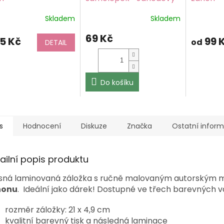
záhon
Skladem
Skladem
ěrné
Průměrn
ocení
hodnoce
69 Kč
ktu
produktu
5 Kč
99 
od
DETAIL
je
5,0
z
5
Do košíku
iček.
hvězdiček
s
Hodnocení
Diskuze
Značka
Ostatní infor
ailní popis produktu
sná laminovaná záložka s ručně malovaným autorským
honu
.
Ideální jako dárek! Dostupné ve třech barevných v
rozměr záložky: 21 x 4,9 cm
kvalitní barevný tisk a následná laminace