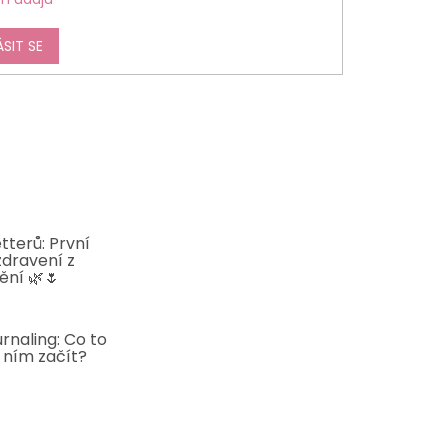
ÁSIT SE
tterů: První
zdravení z
ění 🌿🌷
5
rnaling: Co to
s ním začít?