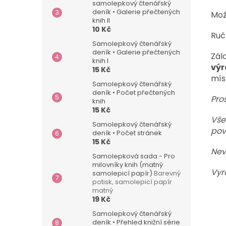
samolepkový čtenářský
deník • Galerie přečtených
Mož
knih II
10 Kč
Ruč
Samolepkový čtenářský
deník • Galerie přečtených
Zál
knih I
výr
15 Kč
mís
Samolepkový čtenářský
deník • Počet přečtených
Pro
knih
15 Kč
Vše
Samolepkový čtenářský
pov
deník • Počet stránek
15 Kč
Nev
Samolepková sada - Pro
milovníky knih (matný
Vyr
samolepicí papír)
Barevný
potisk, samolepicí papír
matný
19 Kč
Samolepkový čtenářský
deník • Přehled knižní série