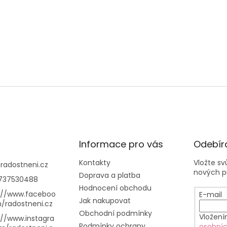
Informace pro vás
Odebíra
Kontakty
Vložte s
@
radostneni.cz
nových p
Doprava a platba
737530488
Hodnocení obchodu
://www.faceboo
E-mail
Jak nakupovat
/radostneni.cz
Obchodní podmínky
Vložení
://www.instagra
Podmínky ochrany
osobníc