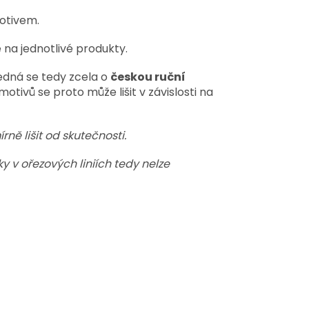
motivem.
 na jednotlivé produkty.
jedná se tedy zcela o
českou ruční
tivů se proto může lišit v závislosti na
ě lišit od skutečnosti.
 v ořezových liniích tedy nelze