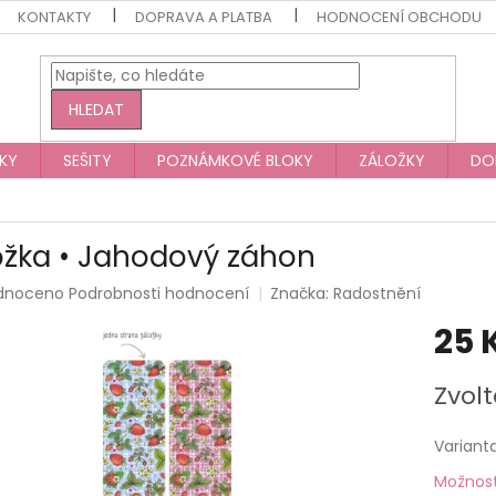
KONTAKTY
DOPRAVA A PLATBA
HODNOCENÍ OBCHODU
HLEDAT
KY
SEŠITY
POZNÁMKOVÉ BLOKY
ZÁLOŽKY
DO
ožka • Jahodový záhon
rné
dnoceno
Podrobnosti hodnocení
Značka:
Radostnění
ení
25 
tu
Měrná
Zvolt
cena:
ek.
Variant
Možnost