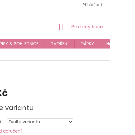
JAK NAKUPOVAT
OBCHODNÍ PODMÍNKY
Přihlášení
PODMÍNKY OC
NÁKUPNÍ
Prázdný košík
KOŠÍK
PISY & POHLEDNICE
TVOŘENÍ
DÁRKY
Hodnocení o
Kč
e variantu
a
i doručení