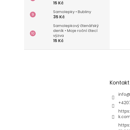
15 Kč
Samolepky • Bubliny
35 Kč
Samolepkový čtenářský
deník • Moje roční čtecí
výzva
15 Kč
Z
á
p
a
t
Kontakt
í
info
+420
https
k.com
https