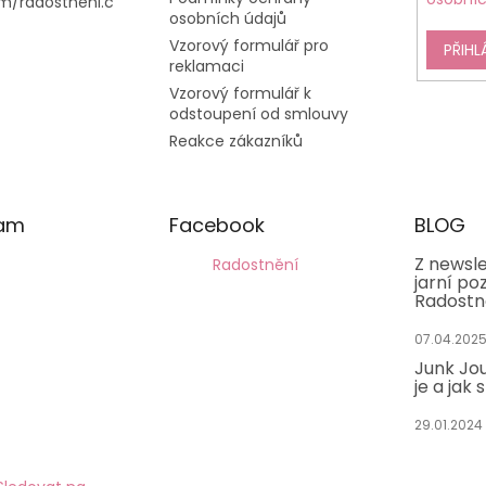
m/radostneni.c
osobních údajů
Vzorový formulář pro
PŘIHL
reklamaci
Vzorový formulář k
odstoupení od smlouvy
Reakce zákazníků
ram
Facebook
BLOG
Z newsle
Radostnění
jarní po
Radostn
07.04.202
Junk Jou
je a jak 
29.01.2024