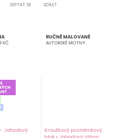
ZEPTAT SE
SDÍLET
MA
RUČNĚ MALOVANÉ
9 KČ
AUTORSKÉ MOTIVY
E
NÝCH
ANT
M
 - Jahodový
Kroužkový poznámkový
blok • Jahodový záhon