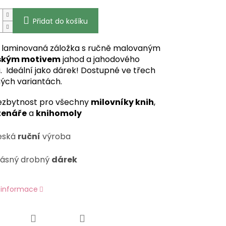
Přidat do košíku
 laminovaná záložka
s ručně malovaným
ským motivem
jahod a jahodového
.
Ideální jako dárek! Dostupné ve třech
ých variantách.
ezbytnost pro všechny
milovníky knih
,
tenáře
a
knihomoly
eská
ruční
výroba
rásný drobný
dárek
í informace