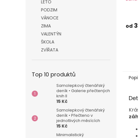
LÉTO
PODZIM
Prům
VÁNOCE
hodn
produ
3
od
ZIMA
je
VALENTÝN
5,0
z
ŠKOLA
5
ZVÍŘATA
hvězd
Top 10 produktů
Popi
Samolepkový čtenářský
deník • Galerie přečtených
knih II
Det
15 Kč
Krá
Samolepkový čtenářský
deník • Přečteno v
zá
jednotlivých měsících
15 Kč
Minimalistický