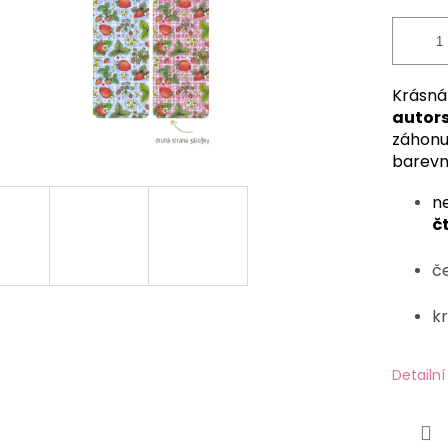
Krásná
autor
záhonu
barevn
n
č
č
k
Detailn