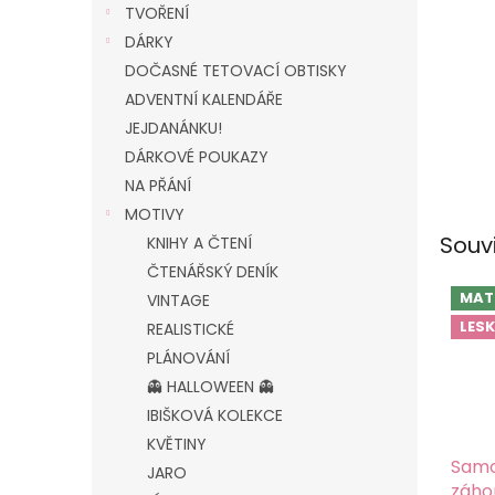
TVOŘENÍ
DÁRKY
DOČASNÉ TETOVACÍ OBTISKY
ADVENTNÍ KALENDÁŘE
JEJDANÁNKU!
DÁRKOVÉ POUKAZY
NA PŘÁNÍ
MOTIVY
Souv
KNIHY A ČTENÍ
ČTENÁŘSKÝ DENÍK
MAT
VINTAGE
LESK
REALISTICKÉ
PLÁNOVÁNÍ
👻 HALLOWEEN 👻
IBIŠKOVÁ KOLEKCE
KVĚTINY
Samo
JARO
záho