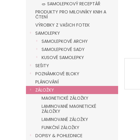
n
🥗 SAMOLEPKOVÝ RECEPTÁŘ
e
PRODUKTY PRO MILOVNÍKY KNIH A
l
ČTENÍ
VÝROBKY Z VAŠICH FOTEK
SAMOLEPKY
SAMOLEPKOVÉ ARCHY
SAMOLEPKOVÉ SADY
KUSOVÉ SAMOLEPKY
SEŠITY
POZNÁMKOVÉ BLOKY
PLÁNOVÁNÍ
ZÁLOŽKY
MAGNETICKÉ ZÁLOŽKY
LAMINOVANÉ MAGNETICKÉ
ZÁLOŽKY
LAMINOVANÉ ZÁLOŽKY
FUNKČNÍ ZÁLOŽKY
DOPISY & POHLEDNICE