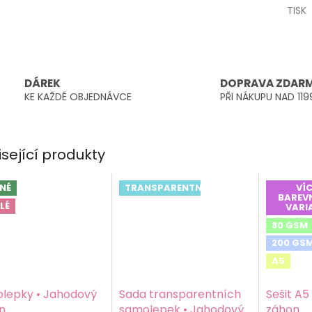
TISK
DÁREK
DOPRAVA ZDAR
KE KAŽDÉ OBJEDNÁVCE
PŘI NÁKUPU NAD 119
isející produkty
NÉ
TRANSPARENTNÍ
VÍC
BAREV
LÉ
VARI
80 GSM
200 GS
A5
lepky • Jahodový
Sada transparentních
Sešit A5
n
samolepek • Jahodový
záhon