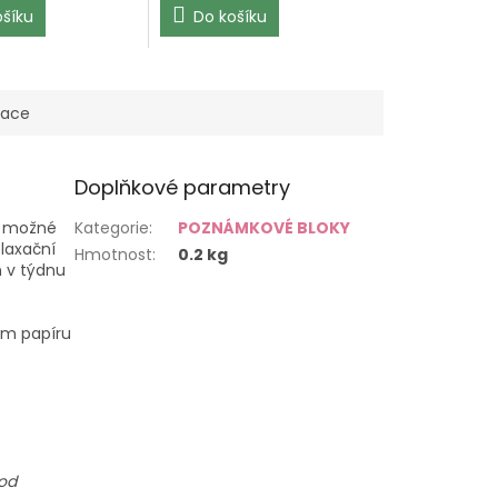
ošíku
Do košíku
mace
Doplňkové parametry
je možné
Kategorie
:
POZNÁMKOVÉ BLOKY
elaxační
Hmotnost
:
0.2 kg
 v týdnu
kém papíru
 od