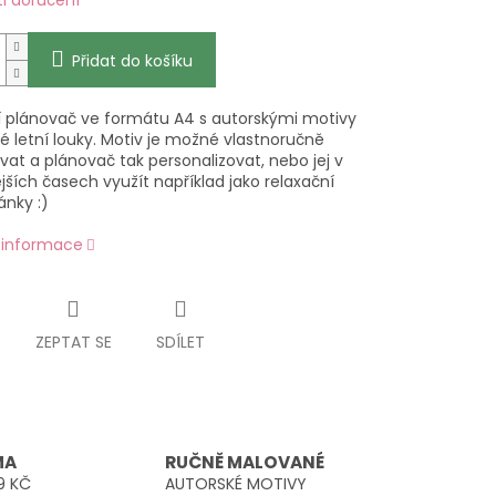
i doručení
Přidat do košíku
 plánovač ve formátu A4 s autorskými motivy
é letní louky. Motiv je možné vlastnoručně
at a plánovač tak personalizovat, nebo jej v
ších časech využít například jako relaxační
nky :)
í informace
ZEPTAT SE
SDÍLET
MA
RUČNĚ MALOVANÉ
9 KČ
AUTORSKÉ MOTIVY