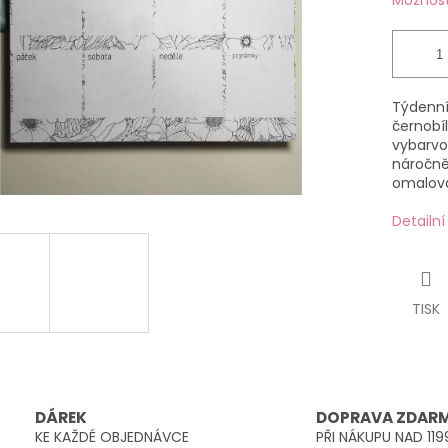
Možnost
Týdenní
černobíl
vybarvov
náročněj
omalová
Detailn
TISK
DÁREK
DOPRAVA ZDAR
KE KAŽDÉ OBJEDNÁVCE
PŘI NÁKUPU NAD 119