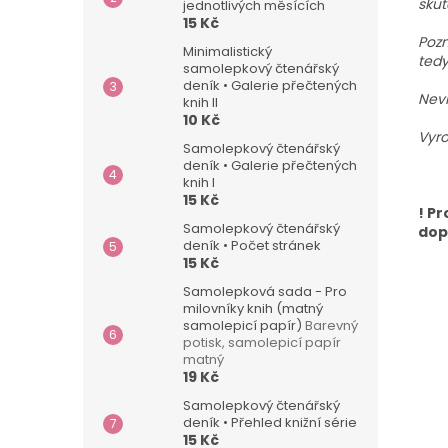
skut
jednotlivých měsících
15 Kč
Pozn
Minimalistický
tedy
samolepkový čtenářský
deník • Galerie přečtených
Nevh
knih II
10 Kč
Vyro
Samolepkový čtenářský
deník • Galerie přečtených
knih I
15 Kč
! P
Samolepkový čtenářský
dop
deník • Počet stránek
15 Kč
Samolepková sada - Pro
milovníky knih (matný
samolepicí papír)
Barevný
potisk, samolepicí papír
matný
19 Kč
Samolepkový čtenářský
deník • Přehled knižní série
15 Kč