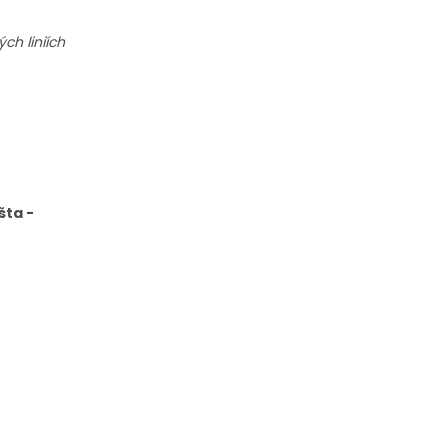
h liniích
šta -