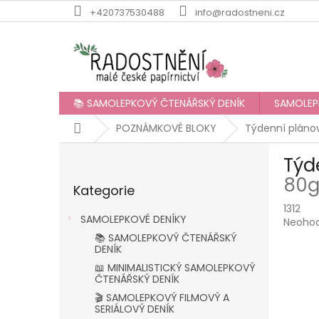
Přejít
+420737530488
info@radostneni.cz
na
obsah
📚 SAMOLEPKOVÝ ČTENÁŘSKÝ DENÍK
SAMOLEP
Domů
POZNÁMKOVÉ BLOKY
Týdenní plánov
P
Týd
o
Přeskočit
s
80
Kategorie
kategorie
t
1312
r
SAMOLEPKOVÉ DENÍKY
Průmě
Neoho
a
hodnoc
📚 SAMOLEPKOVÝ ČTENÁŘSKÝ
n
produk
DENÍK
n
je
📖 MINIMALISTICKÝ SAMOLEPKOVÝ
í
0,0
ČTENÁŘSKÝ DENÍK
p
z
🎬 SAMOLEPKOVÝ FILMOVÝ A
5
a
SERIÁLOVÝ DENÍK
hvězdič