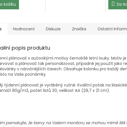
o košíku
Do k
s
Hodnocení
Diskuze
Značka
Ostatní infor
ailní popis produktu
nní plánovač s autorskými motivy černobílé letní louky. Motiv 
rvovat a plánovač tak personalizovat, případně jej použít jako r
ovánky v náročnějších časech. Obsahuje kolonku pro každý den
ísto na Vaše poznámky.
ý týdenní plánovač je vyráběný ručně. Kvalitní potisk na klasic
amáží 80g/m2, počet listů 30, velikost A4 (29,7 x 21 cm).
ím pamatujte, že barvy na Vašem monitoru se mohou mírně lišit