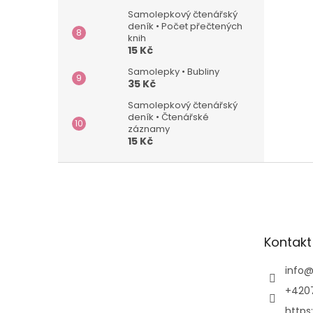
Samolepkový čtenářský
deník • Počet přečtených
knih
15 Kč
Samolepky • Bubliny
35 Kč
Samolepkový čtenářský
deník • Čtenářské
záznamy
15 Kč
Z
á
p
a
t
Kontakt
í
info
+420
https