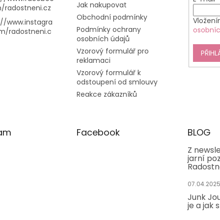
Jak nakupovat
/radostneni.cz
Obchodní podmínky
Vložení
://www.instagra
Podmínky ochrany
osobníc
m/radostneni.c
osobních údajů
Vzorový formulář pro
PŘIHL
reklamaci
Vzorový formulář k
odstoupení od smlouvy
Reakce zákazníků
ram
Facebook
BLOG
Z newsle
jarní po
Radostn
07.04.202
Junk Jou
je a jak 