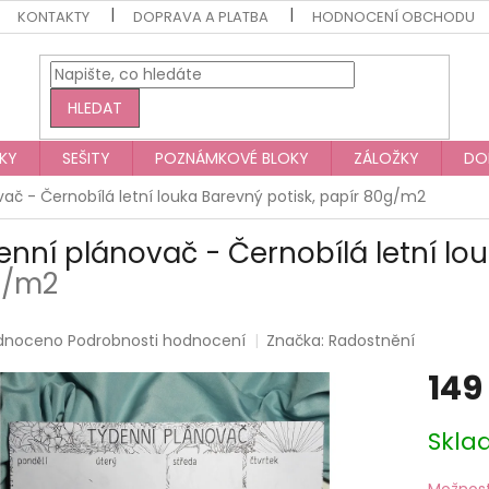
KONTAKTY
DOPRAVA A PLATBA
HODNOCENÍ OBCHODU
HLEDAT
KY
SEŠITY
POZNÁMKOVÉ BLOKY
ZÁLOŽKY
DO
ač - Černobílá letní louka
Barevný potisk, papír 80g/m2
enní plánovač - Černobílá letní lo
g/m2
rné
dnoceno
Podrobnosti hodnocení
Značka:
Radostnění
ení
149
tu
Měrná
Skla
cena:
ek.