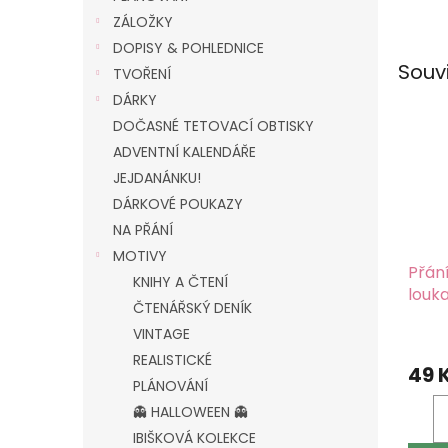
ZÁLOŽKY
DOPISY & POHLEDNICE
Souv
TVOŘENÍ
DÁRKY
DOČASNÉ TETOVACÍ OBTISKY
ADVENTNÍ KALENDÁŘE
JEJDANÁNKU!
DÁRKOVÉ POUKAZY
NA PŘÁNÍ
MOTIVY
Přání
KNIHY A ČTENÍ
louk
ČTENÁŘSKÝ DENÍK
kart
VINTAGE
REALISTICKÉ
49 
PLÁNOVÁNÍ
👻 HALLOWEEN 👻
IBIŠKOVÁ KOLEKCE