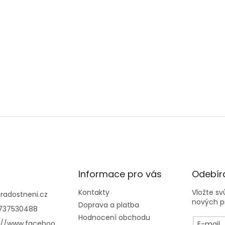
Informace pro vás
Odebíra
Kontakty
Vložte s
@
radostneni.cz
nových p
Doprava a platba
737530488
Hodnocení obchodu
://www.faceboo
E-mail