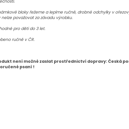
ečnosti.
ámkové bloky řežeme a lepíme ručně, drobné odchylky v ořezovýc
 nelze považovat za závadu výrobku.
odné pro děti do 3 let.
beno ručně v ČR.
rodukt není možné zaslat prostřednictví dopravy: Česká po
oručené psaní !