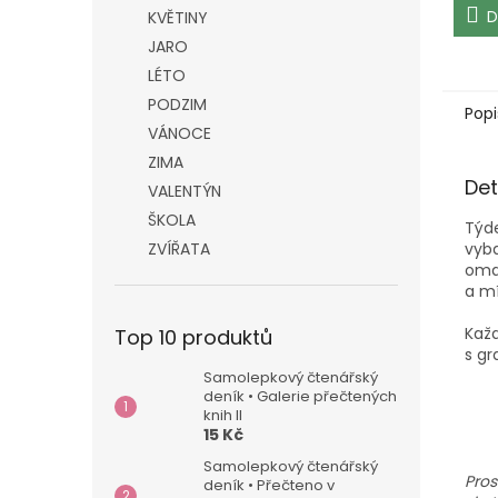
D
KVĚTINY
JARO
LÉTO
PODZIM
Popi
VÁNOCE
ZIMA
Det
VALENTÝN
ŠKOLA
Týde
vyba
ZVÍŘATA
omal
a m
Každ
Top 10 produktů
s gr
Samolepkový čtenářský
deník • Galerie přečtených
knih II
15 Kč
Samolepkový čtenářský
Pros
deník • Přečteno v