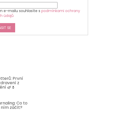
m e-mailu souhlasíte s
podmínkami ochrany
h údajů
ÁSIT SE
tterů: První
zdravení z
ění 🌿🌷
5
rnaling: Co to
s ním začít?