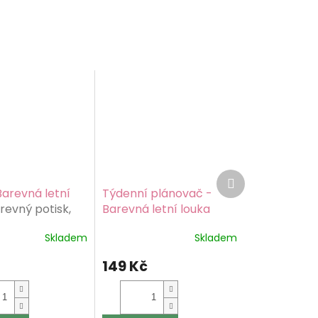
Další
produkt
Barevná letní
Týdenní plánovač -
revný potisk,
Barevná letní louka
200 g/m2
Barevný potisk, papír
Skladem
Skladem
80g/m2
149 Kč