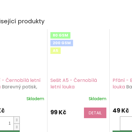
isející produkty
80 GSM
200 GSM
A5
 - Černobílá letní
Sešit A5 - Černobílá
Přání - 
a
Barevný potisk,
letní louka
louka
Ba
on 200 g/m2
karton 
Skladem
Skladem
Kč
49 Kč
99 Kč
DETAIL