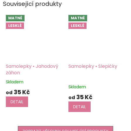
Související produkty
MATNÉ
MATNÉ
LESKLÉ
LESKLÉ
Samolepky • Jahodový
Samolepky • Slepičky
záhon
Skladem
Průměrné
Skladem
hodnocení
35 Kč
od
produktu
35 Kč
od
je
DETAIL
5,0
DETAIL
z
5
hvězdiček.