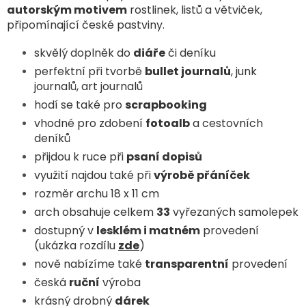
autorským motivem
rostlinek, listů a větviček,
připomínající české pastviny.
skvělý doplněk do
diáře
či deníku
perfektní při tvorbě
bullet journalů
, junk
journalů, art journalů
hodí se také pro
scrapbooking
vhodné pro zdobení
fotoalb
a cestovních
deníků
přijdou k ruce při
psaní dopisů
využití najdou také při
výrobě přáníček
rozměr archu 18 x 11 cm
arch obsahuje celkem
33
vyřezaných samolepek
dostupný v
lesklém i matném
provedení
(ukázka rozdílu
zde
)
nově nabízíme také
transparentní
provedení
česká
ruční
výroba
krásný drobný
dárek