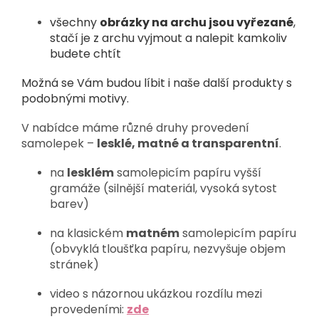
všechny
obrázky na archu jsou vyřezané
,
stačí je z archu vyjmout a nalepit kamkoliv
budete chtít
Možná se Vám budou líbit i naše další produkty s
podobnými motivy.
V nabídce máme různé druhy provedení
samolepek –
lesklé, matné a transparentní
.
na
lesklém
samolepicím papíru vyšší
gramáže (silnější materiál, vysoká sytost
barev)
na klasickém
matném
samolepicím papíru
(obvyklá tloušťka papíru, nezvyšuje objem
stránek)
video s názornou ukázkou rozdílu mezi
provedeními:
zde