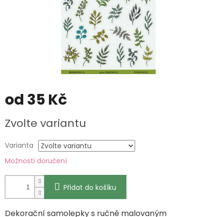
od
35 Kč
Měrná
Zvolte variantu
cena:
Varianta
Možnosti doručení
Přidat do košíku
Dekorační samolepky s ručně malovaným