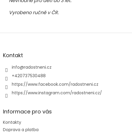
Nevhodné pro děti do 3 let.
Vyrobeno ručně v ČR.
Z
á
p
a
Kontakt
t
í
info
@
radostneni.cz
+420737530488
https://www.facebook.com/radostneni.cz
https://www.instagram.com/radostneni.cz/
Informace pro vás
Kontakty
Doprava a platba