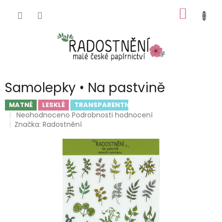
Přejít
NÁKUP
na
obsah
KOŠÍK
Samolepky • Na pastvině
MATNÉ
LESKLÉ
TRANSPARENTNÍ
Průměrné
Neohodnoceno
Podrobnosti hodnocení
hodnocení
Značka:
Radostnění
produktu
je
0,0
z
5
hvězdiček.