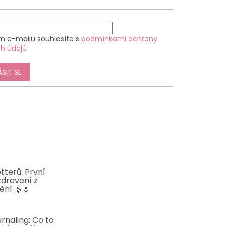
m e-mailu souhlasíte s
podmínkami ochrany
h údajů
ÁSIT SE
tterů: První
zdravení z
ění 🌿🌷
5
rnaling: Co to