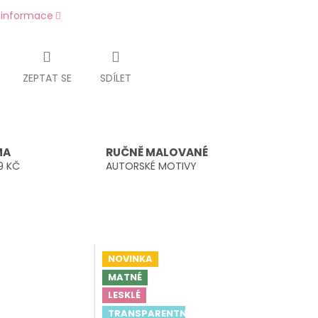
í informace
ZEPTAT SE
SDÍLET
MA
RUČNĚ MALOVANÉ
9 KČ
AUTORSKÉ MOTIVY
NOVINKA
MATNÉ
LESKLÉ
TRANSPARENTNÍ