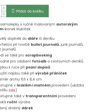
Přidat do košíku
 samolepky s ručně malovaným
autorským
em
ikonek klubíček.
vělý doplněk do
diáře
či deníku
rfektní při tvorbě
bullet journalů
, junk journalů,
t journalů
dí se také pro
scrapbooking
odné pro zdobení
fotoalb
a cestovních deníků
ijdou k ruce při
psaní dopisů
užití najdou také při
výrobě přáníček
změr archu 11,6 x 8,4 cm
ostupné v
lesklém i matném
provedení (ukázka
zdílu
zde
)
stupné také v
transparentním
provedení
eská
ruční
výroba
ásný drobný
dárek