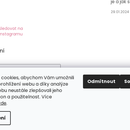
je a jak 
29.01.2024
Sledovat na
Instagramu
ní
 cookies, abychom Vám umožnili
Odmítnout
S
rohlížení webu a díky analýze
IT SE
bu neustále zlepšovali jeho
on a použitelnost. Více
strace
Zapomenuté heslo
zde
.
u v
).
ód
ní
razena.