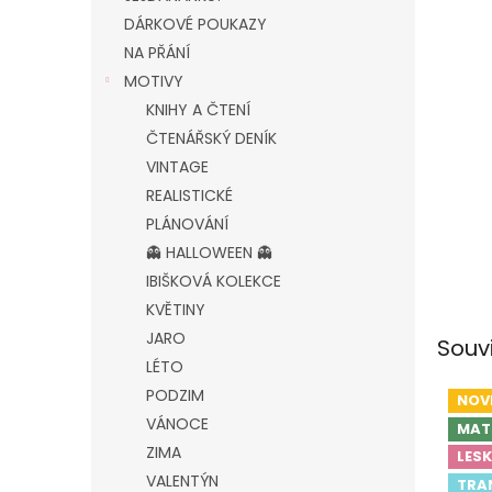
DÁRKOVÉ POUKAZY
NA PŘÁNÍ
MOTIVY
KNIHY A ČTENÍ
ČTENÁŘSKÝ DENÍK
VINTAGE
REALISTICKÉ
PLÁNOVÁNÍ
👻 HALLOWEEN 👻
IBIŠKOVÁ KOLEKCE
KVĚTINY
JARO
Souv
LÉTO
PODZIM
NOV
VÁNOCE
MAT
ZIMA
LESK
VALENTÝN
TRA