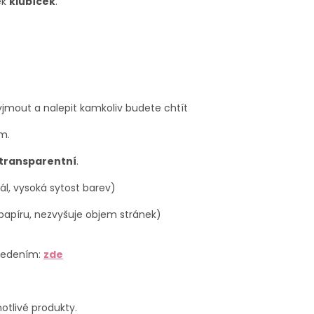
ek
klubíček
.
 vyjmout a nalepit kamkoliv budete chtít
m.
 transparentní
.
ál, vysoká sytost barev)
papíru, nezvyšuje objem stránek)
ovedením:
zde
otlivé produkty.