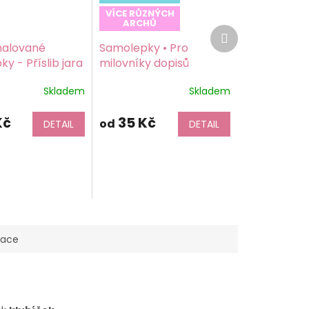
VÍCE RŮZNÝCH
ARCHŮ
Další
produkt
alované
Samolepky • Pro
y - Příslib jara
milovníky dopisů
potisk,
Skladem
Skladem
icí papír
Kč
35 Kč
od
DETAIL
DETAIL
mace