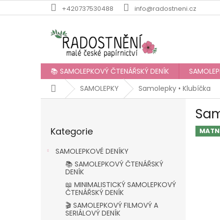
Přejít
+420737530488
info@radostneni.cz
na
obsah
📚 SAMOLEPKOVÝ ČTENÁŘSKÝ DENÍK
SAMOLEP
Domů
SAMOLEPKY
Samolepky • Klubíčka
P
Sam
o
Přeskočit
s
Kategorie
kategorie
MATN
t
r
SAMOLEPKOVÉ DENÍKY
a
📚 SAMOLEPKOVÝ ČTENÁŘSKÝ
n
DENÍK
n
📖 MINIMALISTICKÝ SAMOLEPKOVÝ
í
ČTENÁŘSKÝ DENÍK
p
🎬 SAMOLEPKOVÝ FILMOVÝ A
a
SERIÁLOVÝ DENÍK