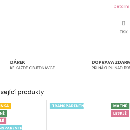
Detailn
TISK
DÁREK
DOPRAVA ZDAR
KE KAŽDÉ OBJEDNÁVCE
PŘI NÁKUPU NAD 119
isející produkty
INKA
TRANSPARENTNÍ
MATNÉ
NÉ
LESKLÉ
LÉ
NSPARENTNÍ