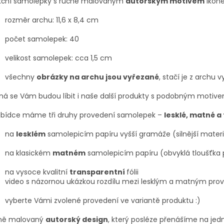
kční samolepky s ručně malovaným
autorským motivem
ikon
rozměr archu: 11,6 x 8,4 cm
počet samolepek: 40
velikost samolepek: cca 1,5 cm
všechny
obrázky na archu jsou vyřezané
, stačí je z archu
á se Vám budou líbit i naše další produkty s podobným motive
abídce máme tři druhy provedení samolepek –
lesklé, matné a
na
lesklém
samolepicím papíru vyšší gramáže (silnější materi
na klasickém
matném
samolepicím papíru (obvyklá tloušťka 
na vysoce kvalitní
transparentní
fólii
video s názornou ukázkou rozdílu mezi lesklým a matným pr
vyberte Vámi zvolené provedení ve variantě produktu :)
ně malovaný
autorský design
, který posléze přenášíme na jedn