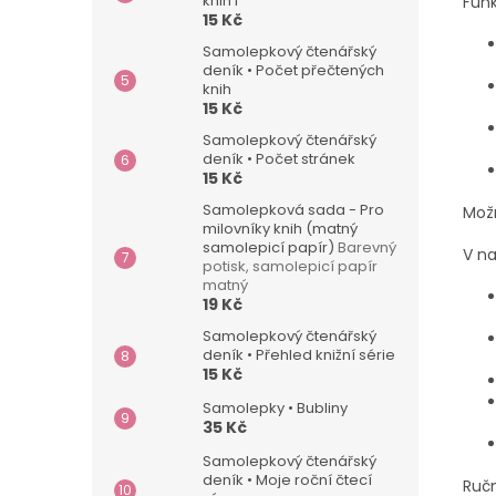
knih I
Fun
15 Kč
Samolepkový čtenářský
deník • Počet přečtených
knih
15 Kč
Samolepkový čtenářský
deník • Počet stránek
15 Kč
Samolepková sada - Pro
Možn
milovníky knih (matný
samolepicí papír)
Barevný
V n
potisk, samolepicí papír
matný
19 Kč
Samolepkový čtenářský
deník • Přehled knižní série
15 Kč
Samolepky • Bubliny
35 Kč
Samolepkový čtenářský
deník • Moje roční čtecí
Ruč