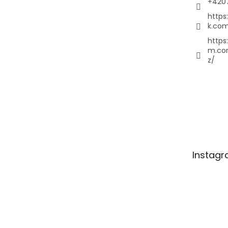
+420
https
k.com
https
m.co
z/
Instag