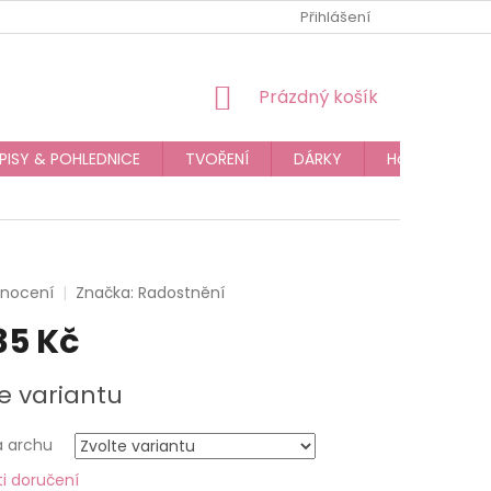
JAK NAKUPOVAT
OBCHODNÍ PODMÍNKY
Přihlášení
PODMÍNKY OC
NÁKUPNÍ
Prázdný košík
KOŠÍK
PISY & POHLEDNICE
TVOŘENÍ
DÁRKY
Hodnocení o
dnocení
Značka:
Radostnění
35 Kč
e variantu
a archu
i doručení