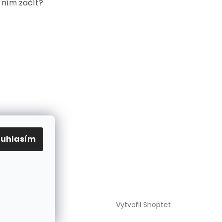
s ním začít?
ouhlasím
Vytvořil Shoptet