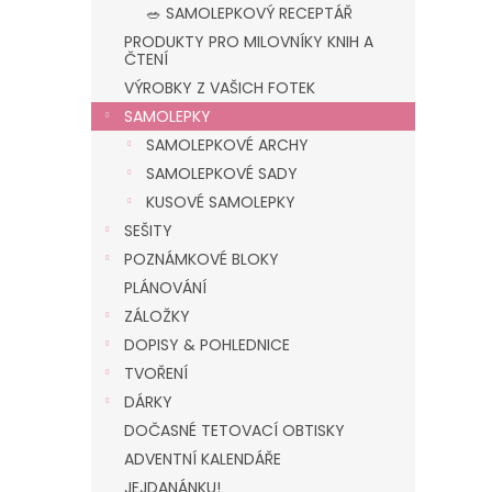
n
🥗 SAMOLEPKOVÝ RECEPTÁŘ
e
PRODUKTY PRO MILOVNÍKY KNIH A
l
ČTENÍ
VÝROBKY Z VAŠICH FOTEK
SAMOLEPKY
SAMOLEPKOVÉ ARCHY
SAMOLEPKOVÉ SADY
KUSOVÉ SAMOLEPKY
SEŠITY
POZNÁMKOVÉ BLOKY
PLÁNOVÁNÍ
ZÁLOŽKY
DOPISY & POHLEDNICE
TVOŘENÍ
DÁRKY
DOČASNÉ TETOVACÍ OBTISKY
ADVENTNÍ KALENDÁŘE
JEJDANÁNKU!