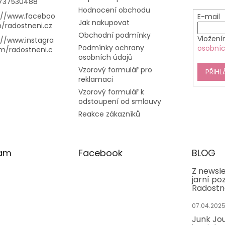
737530488
Hodnocení obchodu
://www.faceboo
E-mail
Jak nakupovat
/radostneni.cz
Obchodní podmínky
Vložení
://www.instagra
Podmínky ochrany
osobníc
m/radostneni.c
osobních údajů
Vzorový formulář pro
PŘIHL
reklamaci
Vzorový formulář k
odstoupení od smlouvy
Reakce zákazníků
ram
Facebook
BLOG
Z newsle
jarní po
Radostn
07.04.202
Junk Jou