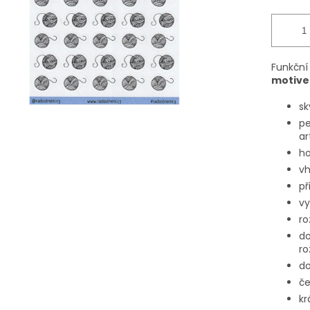
Funkční
motiv
sk
pe
ar
ho
vh
př
vy
ro
d
ro
do
č
kr