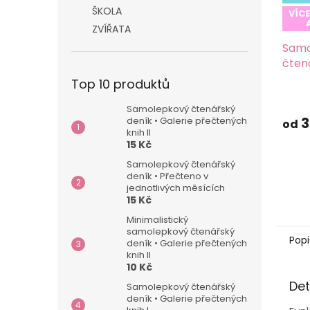
ŠKOLA
VÍC
ZVÍŘATA
Samo
čten
Top 10 produktů
Prům
hodn
Samolepkový čtenářský
produ
3
deník • Galerie přečtených
od
je
knih II
15 Kč
5,0
z
Samolepkový čtenářský
5
deník • Přečteno v
hvězd
jednotlivých měsících
15 Kč
Minimalistický
samolepkový čtenářský
Popi
deník • Galerie přečtených
knih II
10 Kč
Det
Samolepkový čtenářský
deník • Galerie přečtených