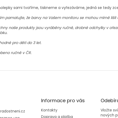
lepky sami tvoříme, tiskneme a vyřezáváme, jedná se tedy zce
ím pamatujte, že barvy na Vašem monitoru se mohou mírně lišit 
hny naše produkty jsou vyráběny ručně, drobné odchylky v ořezo
bku.
odné pro děti do 3 let.
beno ručně v ČR.
Informace pro vás
Odebíra
Kontakty
Vložte s
@
radostneni.cz
nových p
Doprava a platba