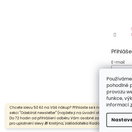
Přihláše
E-mail
Heslo
Používáme
pohodlné p
PŘIHLÁS
provozu we
funkce, výk
Nová regi
informací
Chcete slevu 50 Kč na Váš nákup? Přihlaste se k našemu newsletter
sekci "Odebírat newsletter" (najdete ji na úvodní stránce vpravo dole
Do 72 hodin od přihlášení odběru Vám osobně zašlu Váš unikátní k
Nastave
Copyright 2026
Radostnění
. Všechna práva vyh
pro uplatnění slevy 🎁 Kristýna, zakladatelka Radostnění