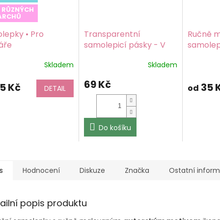
E RŮZNÝCH
ARCHŮ
lepky • Pro
Transparentní
Ručně m
áře
samolepicí pásky - V
samolepk
létě na louce
Barevný
Barevný 
Skladem
Skladem
potisk, lesklá
samolep
ěrné
ocení
transparentní fólie
matný
69 Kč
ktu
5 Kč
35 
od
DETAIL
Do košíku
iček.
s
Hodnocení
Diskuze
Značka
Ostatní infor
ailní popis produktu