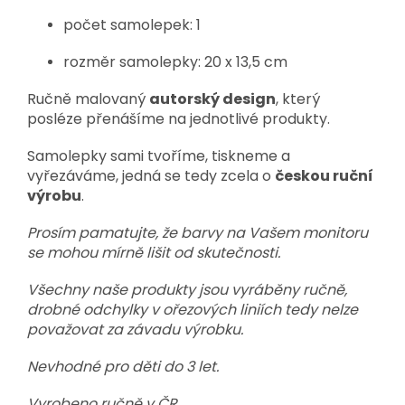
počet samolepek: 1
rozměr samolepky: 20 x 13,5 cm
Ručně malovaný
autorský design
, který
posléze přenášíme na jednotlivé produkty.
Samolepky sami tvoříme, tiskneme a
vyřezáváme, jedná se tedy zcela o
českou ruční
výrobu
.
Prosím pamatujte, že barvy na Vašem monitoru
se mohou mírně lišit od skutečnosti.
Všechny naše produkty jsou vyráběny ručně,
drobné odchylky v ořezových liniích tedy nelze
považovat za závadu výrobku.
Nevhodné pro děti do 3 let.
Vyrobeno ručně v ČR.