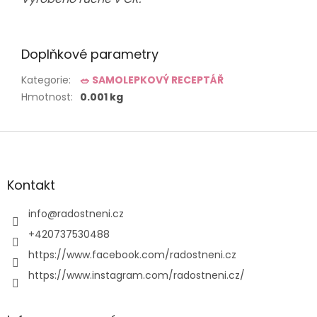
Doplňkové parametry
Kategorie
:
🥗 SAMOLEPKOVÝ RECEPTÁŘ
Hmotnost
:
0.001 kg
Z
á
p
a
Kontakt
t
í
info
@
radostneni.cz
+420737530488
https://www.facebook.com/radostneni.cz
https://www.instagram.com/radostneni.cz/