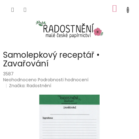
Přejít
NÁKUP
na
obsah
KOŠÍK
Samolepkový receptář •
Zavařování
3587
Průměrné
Neohodnoceno
Podrobnosti hodnocení
hodnocení
Značka:
Radostnění
produktu
je
0,0
z
5
hvězdiček.