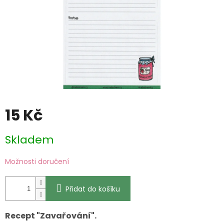
15 Kč
Měrná
Skladem
cena:
Možnosti doručení
Přidat do košíku
Recept "Zavařování".