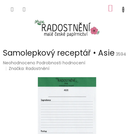
Přejít
NÁKUP
na
obsah
KOŠÍK
Samolepkový receptář • Asie
3594
Průměrné
Neohodnoceno
Podrobnosti hodnocení
hodnocení
Značka:
Radostnění
produktu
je
0,0
z
5
hvězdiček.