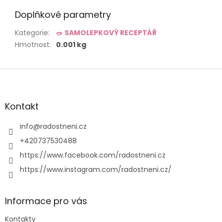
Doplňkové parametry
Kategorie
:
🥗 SAMOLEPKOVÝ RECEPTÁŘ
Hmotnost
:
0.001 kg
Z
á
p
a
Kontakt
t
í
info
@
radostneni.cz
+420737530488
https://www.facebook.com/radostneni.cz
https://www.instagram.com/radostneni.cz/
Informace pro vás
Kontakty