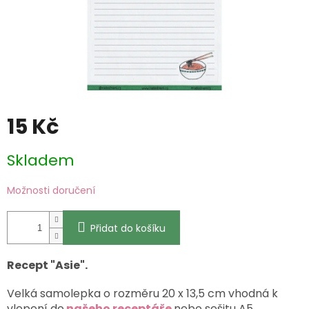
15 Kč
Měrná
Skladem
cena:
Možnosti doručení
Přidat do košíku
Recept "Asie".
Velká samolepka o rozměru 20 x 13,5 cm vhodná k
vlepení do
našeho receptáře
nebo sešitu A5.