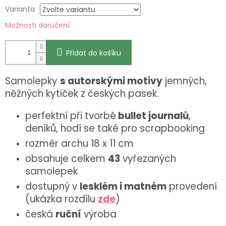
Varianta
Možnosti doručení
Přidat do košíku
Samolepky
s autorskými motivy
jemných,
něžných kytiček z českých pasek.
perfektní při tvorbě
bullet journalů
,
deníků, hodí se také pro scrapbooking
rozměr archu 18 x 11 cm
obsahuje celkem
43
vyřezaných
samolepek
dostupný v
lesklém i matném
provedení
(ukázka rozdílu
zde
)
česká
ruční
výroba