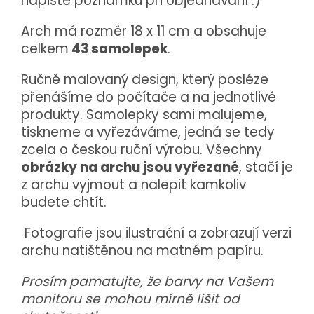
napište poznámku při objednávání :)
Arch má rozměr 18 x 11 cm a obsahuje
celkem
43 samolepek
.
Ručně malovaný design, který posléze
přenášíme do počítače a na jednotlivé
produkty. Samolepky sami malujeme,
tiskneme a vyřezáváme, jedná se tedy
zcela o českou ruční výrobu. Všechny
obrázky na archu jsou vyřezané
, stačí je
z archu vyjmout a nalepit kamkoliv
budete chtít.
Fotografie jsou ilustrační a zobrazují verzi
archu natištěnou na matném papíru.
Prosím pamatujte, že barvy na Vašem
monitoru se mohou mírně lišit od