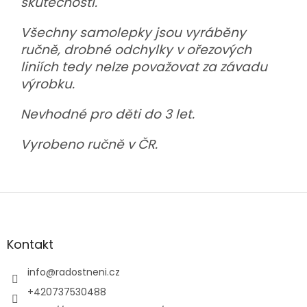
skutečnosti.
Všechny samolepky jsou vyráběny
ručně, drobné odchylky v ořezových
liniích tedy nelze považovat za závadu
výrobku.
Nevhodné pro děti do 3 let.
Vyrobeno ručně v ČR.
Z
á
p
a
Kontakt
t
í
info
@
radostneni.cz
+420737530488