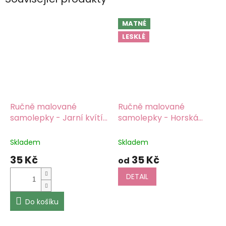
MATNÉ
LESKLÉ
Ručně malované
Ručně malované
samolepky - Jarní kvítí
samolepky - Horská
Barevný potisk,
louka
Barevný potisk,
samolepicí papír matný
samolepicí papír matný
Skladem
Skladem
35 Kč
35 Kč
od
DETAIL
Do košíku