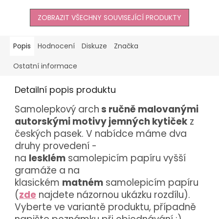
ZOBRAZIT VŠECHNY SOUVISEJÍCÍ PRODUKTY
Popis
Hodnocení
Diskuze
Značka
Ostatní informace
Detailní popis produktu
Samolepkový arch
s ručně malovanými
autorskými motivy jemných kytiček
z
českých pasek. V nabídce máme dva
druhy provedení -
na
lesklém
samolepicím papíru vyšší
gramáže a na
klasickém
matném
samolepicím papíru
(
zde
najdete názornou ukázku rozdílu).
Vyberte ve variantě produktu, případně