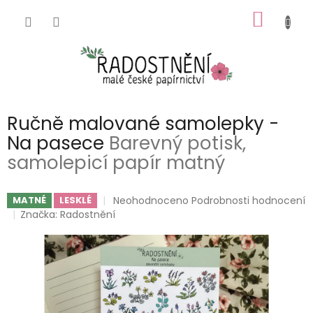
Přejít
NÁKUP
na
obsah
KOŠÍK
Ručně malované samolepky -
Na pasece
Barevný potisk,
samolepicí papír matný
Průměrné
Neohodnoceno
Podrobnosti hodnocení
MATNÉ
LESKLÉ
hodnocení
Značka:
Radostnění
produktu
je
0,0
z
5
hvězdiček.