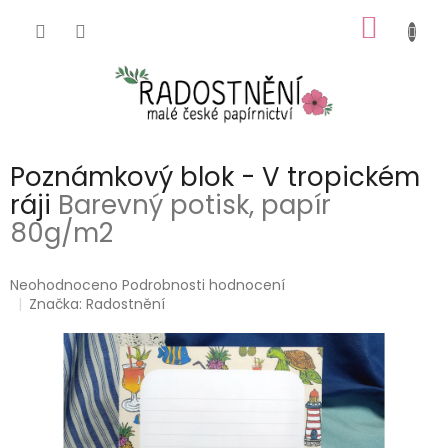
Přejít
NÁKUP
na
obsah
KOŠÍK
Poznámkový blok - V tropickém
ráji
Barevný potisk, papír
80g/m2
Průměrné
Neohodnoceno
Podrobnosti hodnocení
hodnocení
Značka:
Radostnění
produktu
je
0,0
z
5
hvězdiček.