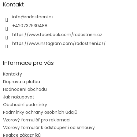
a
Kontakt
t
í
info
@
radostneni.cz
+420737530488
https://www.facebook.com/radostneni.cz
https://www.instagram.com/radostneni.cz/
Informace pro vás
Kontakty
Doprava a platba
Hodnocení obchodu
Jak nakupovat
Obchodní podmínky
Podmínky ochrany osobních údajů
Vzorový formulář pro reklamaci
Vzorový formulář k odstoupení od smlouvy
Reakce zákazníků