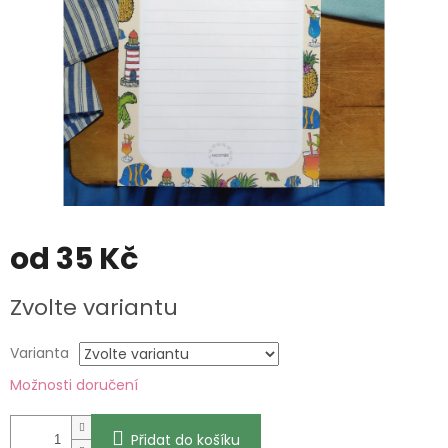
od
35 Kč
Měrná
Zvolte variantu
cena:
Varianta
Možnosti doručení
Přidat do košíku