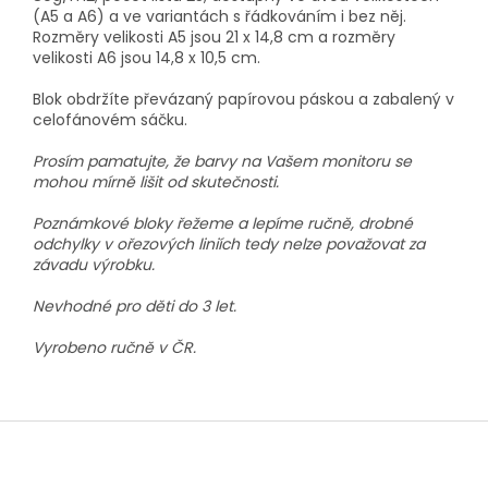
(A5 a A6) a ve variantách s řádkováním i bez něj.
Rozměry velikosti A5 jsou 21 x 14,8 cm a rozměry
velikosti A6 jsou 14,8 x 10,5 cm.
Blok obdržíte převázaný papírovou páskou a zabalený v
celofánovém sáčku.
Prosím pamatujte, že barvy na Vašem monitoru se
mohou mírně lišit od skutečnosti.
Poznámkové bloky řežeme a lepíme ručně, drobné
odchylky v ořezových liniích tedy nelze považovat za
závadu výrobku.
Nevhodné pro děti do 3 let.
Vyrobeno ručně v ČR.
Z
á
p