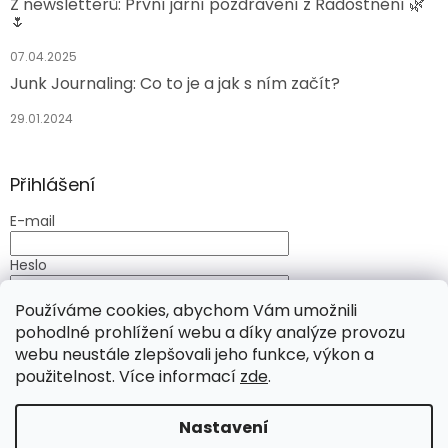
Z newsletterů: První jarní pozdravení z Radostnění 🌿
🌷
07.04.2025
Junk Journaling: Co to je a jak s ním začít?
29.01.2024
Přihlášení
E-mail
Heslo
Používáme cookies, abychom Vám umožnili
PŘIHLÁSIT SE
pohodlné prohlížení webu a díky analýze provozu
Nová registrace
Zapomenuté heslo
webu neustále zlepšovali jeho funkce, výkon a
použitelnost. Více informací
zde
.
Nastavení
Vytvořil Shoptet
Chcete slevu 50 Kč na Váš nákup? Přihlaste se k našemu