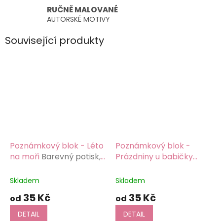
RUČNĚ MALOVANÉ
AUTORSKÉ MOTIVY
Související produkty
Poznámkový blok - Léto
Poznámkový blok -
na moři
Barevný potisk,
Prázdniny u babičky
papír 80g/m2
Barevný potisk, papír
80g/m2
Skladem
Skladem
35 Kč
35 Kč
od
od
DETAIL
DETAIL