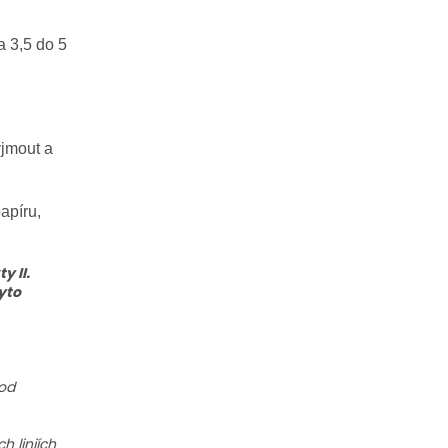
a 3,5 do 5
yjmout a
apíru,
y II.
yto
 od
 liniích