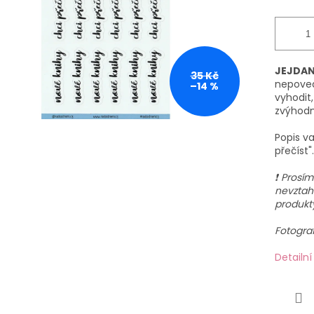
JEJDA
35 Kč
nepovedl
–14 %
vyhodit,
zvýhod
Popis v
přečíst".
❗ Prosím
nevztah
produkt
Fotograf
Detailn