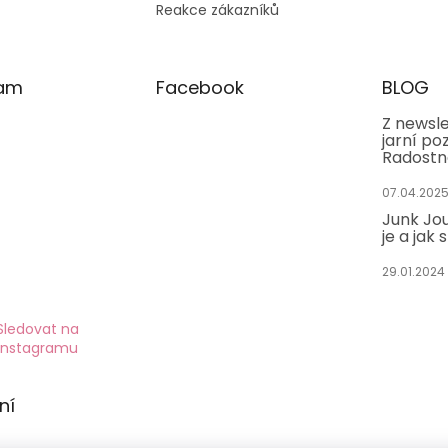
Reakce zákazníků
ram
Facebook
BLOG
Z newsle
jarní po
Radostn
07.04.202
Junk Jou
je a jak 
29.01.2024
Sledovat na
Instagramu
ní