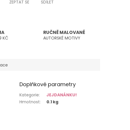
ZEPTAT SE
SDÍLET
MA
RUČNĚ MALOVANÉ
9 KČ
AUTORSKÉ MOTIVY
mace
Doplňkové parametry
Kategorie
:
JEJDANÁNKU!
Hmotnost
:
0.1 kg