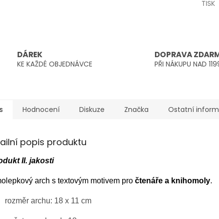
TISK
DÁREK
DOPRAVA ZDAR
KE KAŽDÉ OBJEDNÁVCE
PŘI NÁKUPU NAD 119
s
Hodnocení
Diskuze
Značka
Ostatní infor
ailní popis produktu
odukt II. jakosti
olepkový arch s textovým motivem pro
čtenáře a knihomoly
.
rozměr archu: 18 x 11 cm