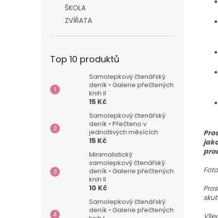
ŠKOLA
ZVÍŘATA
Top 10 produktů
Samolepkový čtenářský
deník • Galerie přečtených
knih II
15 Kč
Samolepkový čtenářský
deník • Přečteno v
jednotlivých měsících
Pros
15 Kč
jako
pro
Minimalistický
samolepkový čtenářský
Foto
deník • Galerie přečtených
knih II
10 Kč
Pros
skut
Samolepkový čtenářský
deník • Galerie přečtených
Všec