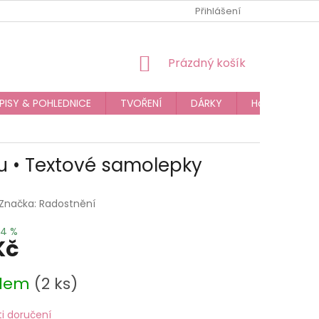
JAK NAKUPOVAT
OBCHODNÍ PODMÍNKY
Přihlášení
PODMÍNKY OC
NÁKUPNÍ
Prázdný košík
KOŠÍK
PISY & POHLEDNICE
TVOŘENÍ
DÁRKY
Hodnocení o
u • Textové samolepky
Značka:
Radostnění
14 %
Kč
adem
(2 ks)
i doručení