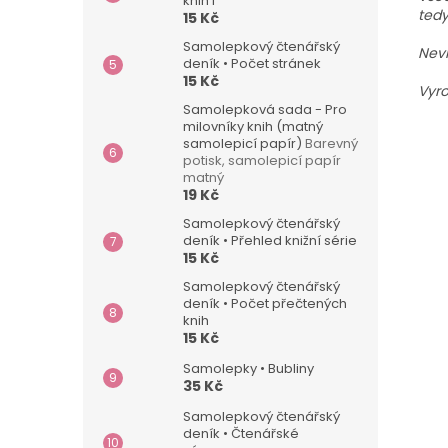
knih I
tedy
15 Kč
Samolepkový čtenářský
Nevh
deník • Počet stránek
15 Kč
Vyro
Samolepková sada - Pro
milovníky knih (matný
samolepicí papír)
Barevný
potisk, samolepicí papír
matný
19 Kč
Samolepkový čtenářský
deník • Přehled knižní série
15 Kč
Samolepkový čtenářský
deník • Počet přečtených
knih
15 Kč
Samolepky • Bubliny
35 Kč
Samolepkový čtenářský
deník • Čtenářské