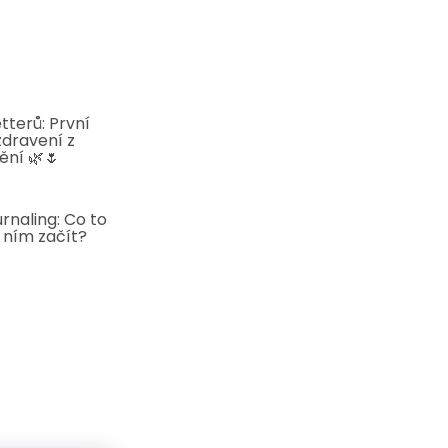
tterů: První
zdravení z
ění 🌿🌷
5
rnaling: Co to
s ním začít?