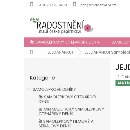
Přejít
+420737530488
info@radostneni.cz
na
obsah
📚 SAMOLEPKOVÝ ČTENÁŘSKÝ DENÍK
SAMOLEP
Domů
JEJDANÁNKU!
JEJDANÁNKU! Samolepky
P
JEJ
o
Přeskočit
s
Kategorie
JEJDAN
kategorie
t
MATN
r
SAMOLEPKOVÉ DENÍKY
a
📚 SAMOLEPKOVÝ ČTENÁŘSKÝ
n
DENÍK
n
📖 MINIMALISTICKÝ SAMOLEPKOVÝ
í
ČTENÁŘSKÝ DENÍK
p
🎬 SAMOLEPKOVÝ FILMOVÝ A
a
SERIÁLOVÝ DENÍK