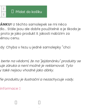
Přidat do košíku
NÁNKU!
U těchto samolepek se mi něco
o... Stále jsou ale dobře použitelné a je škoda je
 proto je jako produkt II. jakosti nabízím za
něnou cenu.
ady: Chyba v řezu u jedné samolepky "chci
 berte na vědomí, že na "jejdanánku" produkty se
uje záruka a není možné je reklamovat. Tyto
y také nejsou vhodné jako dárky.
ie produktu je ilustrační a nezachycuje vady.
í informace