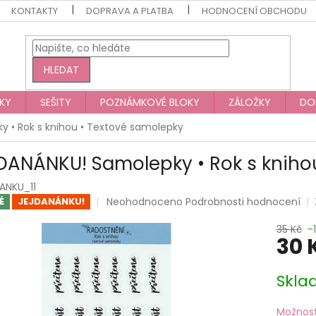
KONTAKTY
DOPRAVA A PLATBA
HODNOCENÍ OBCHODU
HLEDAT
KY
SEŠITY
POZNÁMKOVÉ BLOKY
ZÁLOŽKY
DO
 • Rok s knihou • Textové samolepky
DANÁNKU! Samolepky • Rok s kniho
ANKU_11
Průměrné
Neohodnoceno
Podrobnosti hodnocení
É
JEJDANÁNKU!
hodnocení
produktu
35 Kč
–
30 
je
0,0
z
Měrná
Skl
5
cena:
hvězdiček.
Možnost