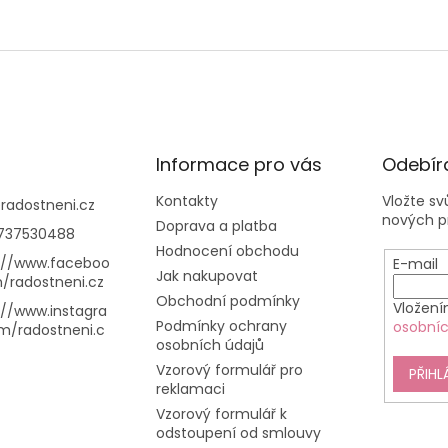
Informace pro vás
Odebíra
Kontakty
Vložte s
@
radostneni.cz
nových p
Doprava a platba
737530488
Hodnocení obchodu
://www.faceboo
E-mail
Jak nakupovat
/radostneni.cz
Obchodní podmínky
Vložení
://www.instagra
Podmínky ochrany
osobníc
m/radostneni.c
osobních údajů
Vzorový formulář pro
PŘIHL
reklamaci
Vzorový formulář k
odstoupení od smlouvy