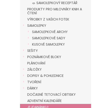
n
🥗 SAMOLEPKOVÝ RECEPTÁŘ
e
PRODUKTY PRO MILOVNÍKY KNIH A
l
ČTENÍ
VÝROBKY Z VAŠICH FOTEK
SAMOLEPKY
SAMOLEPKOVÉ ARCHY
SAMOLEPKOVÉ SADY
KUSOVÉ SAMOLEPKY
SEŠITY
POZNÁMKOVÉ BLOKY
PLÁNOVÁNÍ
ZÁLOŽKY
DOPISY & POHLEDNICE
TVOŘENÍ
DÁRKY
DOČASNÉ TETOVACÍ OBTISKY
ADVENTNÍ KALENDÁŘE
JEJDANÁNKU!