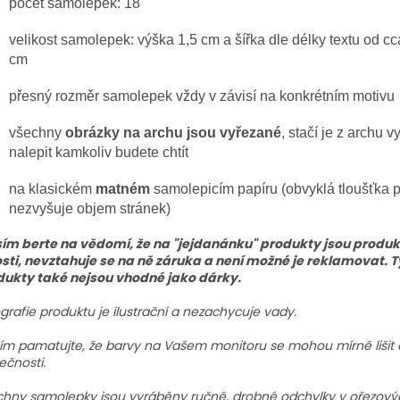
počet samolepek: 18
velikost samolepek: výška 1,5 cm a šířka dle délky textu od cc
cm
přesný rozměr samolepek vždy v závisí na konkrétním motivu
všechny
obrázky na archu jsou vyřezané
, stačí je z archu v
nalepit kamkoliv budete chtít
na klasickém
matném
samolepicím papíru (obvyklá tloušťka p
nezvyšuje objem stránek)
ím berte na vědomí, že na "jejdanánku" produkty jsou produkt
sti, nevztahuje se na ně záruka a není možné je reklamovat. T
dukty také nejsou vhodné jako dárky.
grafie produktu je ilustrační a nezachycuje vady.
ím pamatujte, že barvy na Vašem monitoru se mohou mírně lišit
ečnosti.
hny samolepky jsou vyráběny ručně, drobné odchylky v ořezových