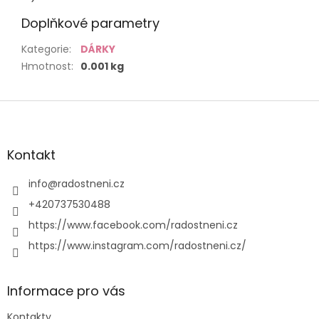
Doplňkové parametry
Kategorie
:
DÁRKY
Hmotnost
:
0.001 kg
Z
á
p
a
Kontakt
t
í
info
@
radostneni.cz
+420737530488
https://www.facebook.com/radostneni.cz
https://www.instagram.com/radostneni.cz/
Informace pro vás
Kontakty