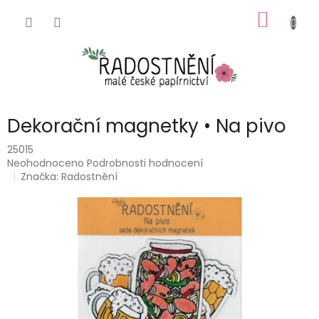
Přejít
NÁKUP
na
obsah
KOŠÍK
Dekorační magnetky • Na pivo
25015
Průměrné
Neohodnoceno
Podrobnosti hodnocení
hodnocení
Značka:
Radostnění
produktu
je
0,0
z
5
hvězdiček.