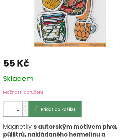
55 Kč
Měrná
Skladem
cena:
Možnosti doručení
Přidat do košíku
Magnetky
s autorským motivem piva,
půllitrů, nakládaného hermelínu a