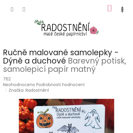
Přejít
NÁKUP
na
obsah
KOŠÍK
Ručně malované samolepky -
Dýně a duchové
Barevný potisk,
samolepicí papír matný
762
Průměrné
Neohodnoceno
Podrobnosti hodnocení
hodnocení
Značka:
Radostnění
produktu
je
0,0
z
5
hvězdiček.