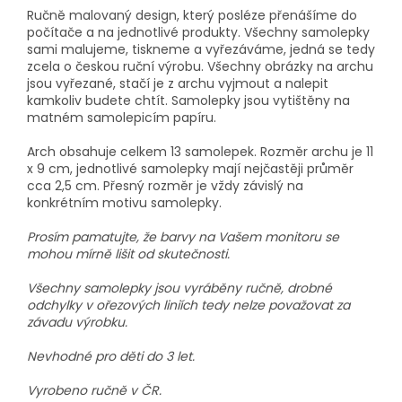
Ručně malovaný design, který posléze přenášíme do
počítače a na jednotlivé produkty. Všechny samolepky
sami malujeme, tiskneme a vyřezáváme, jedná se tedy
zcela o českou ruční výrobu. Všechny obrázky na archu
jsou vyřezané, stačí je z archu vyjmout a nalepit
kamkoliv budete chtít. Samolepky jsou vytištěny na
matném samolepicím papíru.
Arch obsahuje celkem 13 samolepek. Rozměr archu je 11
x 9 cm, jednotlivé samolepky mají nejčastěji průměr
cca 2,5 cm. Přesný rozměr je vždy závislý na
konkrétním motivu samolepky.
Prosím pamatujte, že barvy na Vašem monitoru se
mohou mírně lišit od skutečnosti.
Všechny samolepky jsou vyráběny ručně, drobné
odchylky v ořezových liniích tedy nelze považovat za
závadu výrobku.
Nevhodné pro děti do 3 let.
Vyrobeno ručně v ČR.