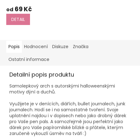
69 Kč
od
DETAIL
Popis
Hodnocení
Diskuze
Značka
Ostatní informace
Detailní popis produktu
Samolepkový arch s autorskými halloweenskými
motivy dýní a duchů.
Využijete je v denících, diářích, bullet journalech, junk
journalech. Hodí se i na samostatné tvoření. Svoje
uplatnění najdou i v dopisech nebo jako drobný dárek
pro Vaše pen pals. A samozřejmě jsou perfektní jako
dárek pro Vaše papíromilské blízké a přátele, kterým
zaručeně vykouzlí úsměv na tváři :)