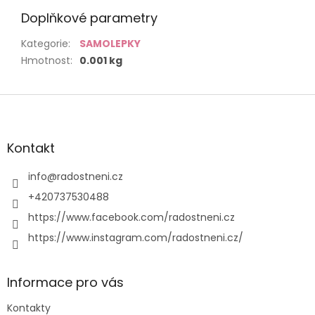
Doplňkové parametry
Kategorie
:
SAMOLEPKY
Hmotnost
:
0.001 kg
Z
á
p
a
Kontakt
t
í
info
@
radostneni.cz
+420737530488
https://www.facebook.com/radostneni.cz
https://www.instagram.com/radostneni.cz/
Informace pro vás
Kontakty