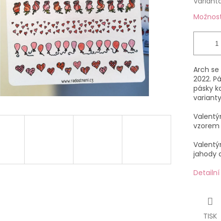
Variant
Možnost
Arch se
2022. Pás
pásky k
variant
Valentýn
vzorem
Valentýn
jahody a
Detailn
TISK