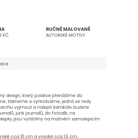
MA
RUČNĚ MALOVANÉ
9 KČ
AUTORSKÉ MOTIVY
mace
ný design, který posléze přenášíme do
me, tiskneme a vyřezáváme, jedná se tedy
 z archu vyjmout a nalepit kamkoliv budete
ournalů, junk journalů, do fotoalb, na
molepky jsou vytištěny na matném samolepicím
široké cca 10 cm a vysoké cca 1,5 cm,