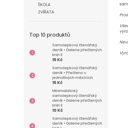
samo
ŠKOLA
ZVÍŘATA
Pros
Všec
výro
Top 10 produktů
Nevh
Samolepkový čtenářský
deník • Galerie přečtených
Vyro
knih II
15 Kč
Samolepkový čtenářský
deník • Přečteno v
jednotlivých měsících
15 Kč
Minimalistický
samolepkový čtenářský
deník • Galerie přečtených
knih II
10 Kč
Samolepkový čtenářský
deník • Galerie přečtených