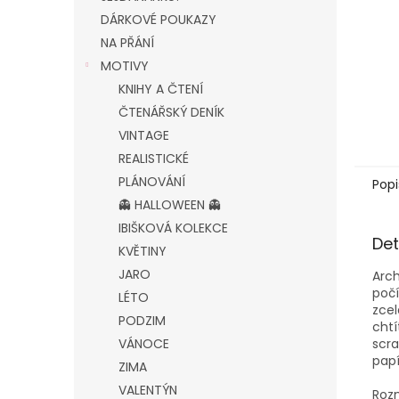
DÁRKOVÉ POUKAZY
NA PŘÁNÍ
MOTIVY
KNIHY A ČTENÍ
ČTENÁŘSKÝ DENÍK
VINTAGE
REALISTICKÉ
PLÁNOVÁNÍ
Popi
👻 HALLOWEEN 👻
IBIŠKOVÁ KOLEKCE
Det
KVĚTINY
JARO
Arch
počí
LÉTO
zcel
PODZIM
chtí
scra
VÁNOCE
papí
ZIMA
VALENTÝN
Rozm