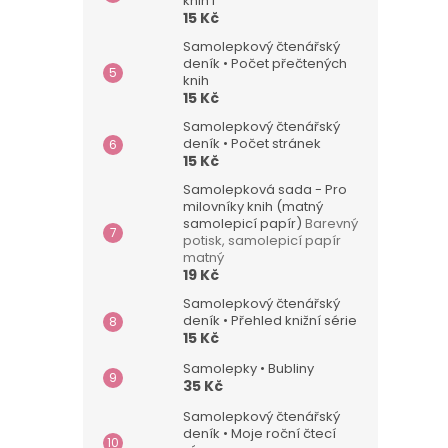
knih I
15 Kč
Samolepkový čtenářský
deník • Počet přečtených
knih
15 Kč
Samolepkový čtenářský
deník • Počet stránek
15 Kč
Samolepková sada - Pro
milovníky knih (matný
samolepicí papír)
Barevný
potisk, samolepicí papír
matný
19 Kč
Samolepkový čtenářský
deník • Přehled knižní série
15 Kč
Samolepky • Bubliny
35 Kč
Samolepkový čtenářský
deník • Moje roční čtecí