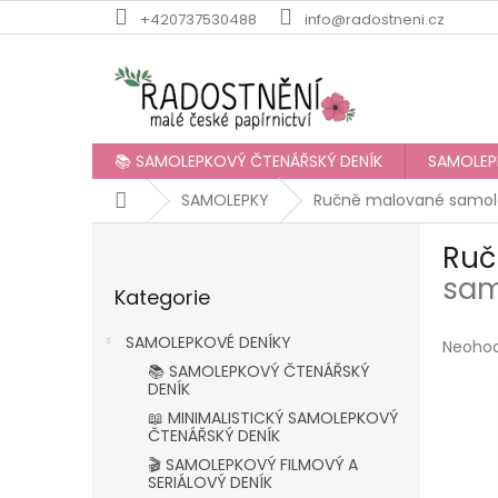
Přejít
+420737530488
info@radostneni.cz
na
obsah
📚 SAMOLEPKOVÝ ČTENÁŘSKÝ DENÍK
SAMOLEP
Domů
SAMOLEPKY
Ručně malované samole
P
Ruč
o
Přeskočit
s
sam
Kategorie
kategorie
t
r
SAMOLEPKOVÉ DENÍKY
Průmě
Neoho
a
hodnoc
📚 SAMOLEPKOVÝ ČTENÁŘSKÝ
n
produk
DENÍK
n
je
📖 MINIMALISTICKÝ SAMOLEPKOVÝ
í
0,0
ČTENÁŘSKÝ DENÍK
p
z
🎬 SAMOLEPKOVÝ FILMOVÝ A
5
a
SERIÁLOVÝ DENÍK
hvězdič