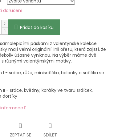
a
i doručení
Přidat do košíku
 samolepicími páskami z valentýnské kolekce
ky mají velmi originální linii ořezu, která zajistí, že
dekoliv úžasně vyniknou. Na výběr máme dvě
y s různými valentýnskými motivy.
 I - srdce, růže, minisrdíčka, balonky a srdíčka se
 II - srdce, květiny, korálky ve tvaru srdíček,
 dortíky
í informace
ZEPTAT SE
SDÍLET