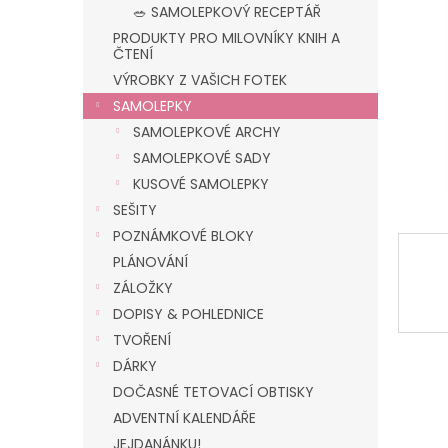
n
🥗 SAMOLEPKOVÝ RECEPTÁŘ
e
PRODUKTY PRO MILOVNÍKY KNIH A
l
ČTENÍ
VÝROBKY Z VAŠICH FOTEK
SAMOLEPKY
SAMOLEPKOVÉ ARCHY
SAMOLEPKOVÉ SADY
KUSOVÉ SAMOLEPKY
SEŠITY
POZNÁMKOVÉ BLOKY
PLÁNOVÁNÍ
ZÁLOŽKY
DOPISY & POHLEDNICE
TVOŘENÍ
DÁRKY
DOČASNÉ TETOVACÍ OBTISKY
ADVENTNÍ KALENDÁŘE
JEJDANÁNKU!