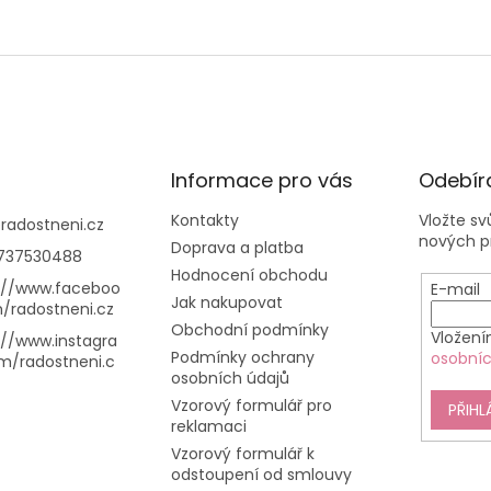
Informace pro vás
Odebíra
Kontakty
Vložte s
@
radostneni.cz
nových p
Doprava a platba
737530488
Hodnocení obchodu
://www.faceboo
E-mail
Jak nakupovat
/radostneni.cz
Obchodní podmínky
Vložení
://www.instagra
Podmínky ochrany
osobníc
m/radostneni.c
osobních údajů
Vzorový formulář pro
PŘIHL
reklamaci
Vzorový formulář k
odstoupení od smlouvy