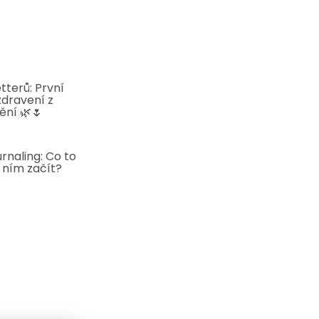
tterů: První
zdravení z
ění 🌿🌷
5
rnaling: Co to
s ním začít?