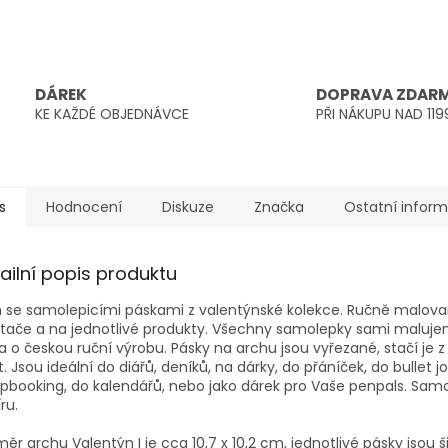
DÁREK
DOPRAVA ZDAR
KE KAŽDÉ OBJEDNÁVCE
PŘI NÁKUPU NAD 119
s
Hodnocení
Diskuze
Značka
Ostatní infor
ailní popis produktu
 se samolepicími páskami z valentýnské kolekce. Ručně malova
tače a na jednotlivé produkty. Všechny samolepky sami maluje
a o českou ruční výrobu. Pásky na archu jsou vyřezané, stačí je
t. Jsou ideální do diářů, deníků, na dárky, do přáníček, do bullet j
pbooking, do kalendářů, nebo jako dárek pro Vaše penpals. Sa
ru.
ěr archu Valentýn I je cca 10,7 x 10,2 cm, jednotlivé pásky jsou 