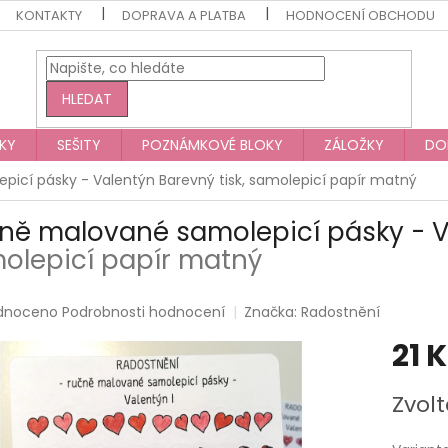
KONTAKTY
DOPRAVA A PLATBA
HODNOCENÍ OBCHODU
HLEDAT
KY
SEŠITY
POZNÁMKOVÉ BLOKY
ZÁLOŽKY
DO
picí pásky - Valentýn
Barevný tisk, samolepicí papír matný
ně malované samolepicí pásky - 
olepicí papír matný
rné
dnoceno
Podrobnosti hodnocení
Značka:
Radostnění
ení
21 
tu
Měrná
Zvolt
cena:
ek.