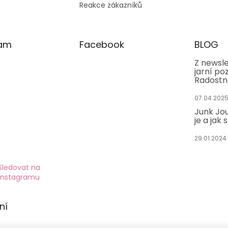
Reakce zákazníků
ram
Facebook
BLOG
Z newsle
jarní po
Radostn
07.04.202
Junk Jou
je a jak 
29.01.2024
Sledovat na
Instagramu
ní