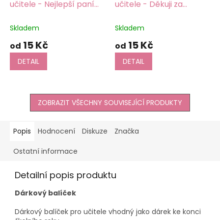
učitele - Nejlepší paní
učitele - Děkuji za
učitelce
krásný školní rok!
Skladem
Skladem
15 Kč
15 Kč
od
od
DETAIL
DETAIL
ZOBRAZIT VŠECHNY SOUVISEJÍCÍ PRODUKTY
Popis
Hodnocení
Diskuze
Značka
Ostatní informace
Detailní popis produktu
Dárkový balíček
Dárkový balíček pro učitele vhodný jako dárek ke konci