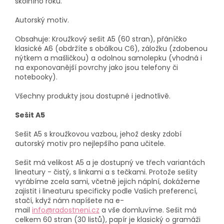
školního roku.
Autorský motiv.
Obsahuje: Kroužkový sešit A5 (60 stran), přáníčko
klasické A6 (obdržíte s obálkou C6), záložku (zdobenou
nýtkem a mašličkou) a odolnou samolepku (vhodná i
na exponovanější povrchy jako jsou telefony či
notebooky).
Všechny produkty jsou dostupné i jednotlivě.
Sešit A5
Sešit A5 s kroužkovou vazbou, jehož desky zdobí
autorský motiv pro nejlepšího pana učitele.
Sešit má velikost A5 a je dostupný ve třech variantách
lineatury - čistý, s linkami a s tečkami. Protože sešity
vyrábíme zcela sami, včetně jejich náplní, dokážeme
zajistit i lineaturu specificky podle Vašich preferencí,
stačí, když nám napíšete na e-
mail
info@radostneni.cz
a vše domluvíme. Sešit má
celkem 60 stran (30 listů), papír je klasický o gramáži