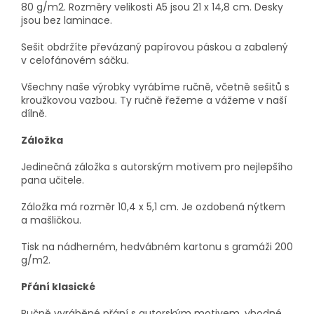
80 g/m2. Rozměry velikosti A5 jsou 21 x 14,8 cm. Desky
jsou bez laminace.
Sešit obdržíte převázaný papírovou páskou a zabalený
v celofánovém sáčku.
Všechny naše výrobky vyrábíme ručně, včetně sešitů s
kroužkovou vazbou. Ty ručně řežeme a vážeme v naší
dílně.
Záložka
Jedinečná záložka s autorským motivem pro nejlepšího
pana učitele.
Záložka má rozměr 10,4 x 5,1 cm. Je ozdobená nýtkem
a mašličkou.
Tisk na nádherném, hedvábném kartonu s gramáži 200
g/m2.
Přání klasické
Ručně vyráběné přání s autorským motivem, vhodné