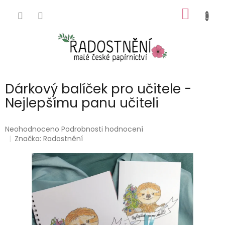
Přejít
NÁKUP
na
obsah
KOŠÍK
Dárkový balíček pro učitele -
Nejlepšímu panu učiteli
Průměrné
Neohodnoceno
Podrobnosti hodnocení
hodnocení
Značka:
Radostnění
produktu
je
0,0
z
5
hvězdiček.