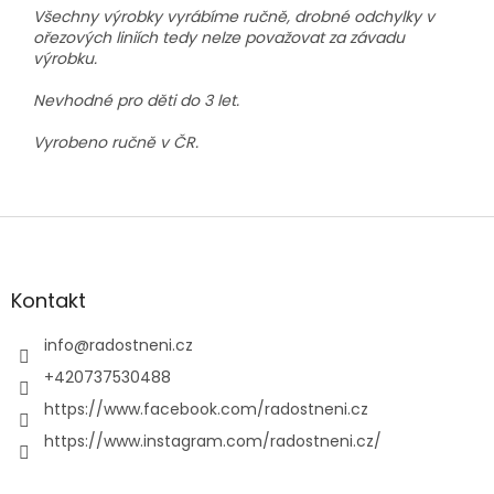
Všechny výrobky vyrábíme ručně, drobné odchylky v
ořezových liniích tedy nelze považovat za závadu
výrobku.
Nevhodné pro děti do 3 let.
Vyrobeno ručně v ČR.
Z
á
p
a
Kontakt
t
í
info
@
radostneni.cz
+420737530488
https://www.facebook.com/radostneni.cz
https://www.instagram.com/radostneni.cz/