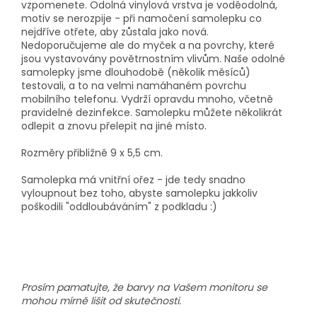
vzpomenete. Odolná vinylová vrstva je voděodolná,
motiv se nerozpije - při namočení samolepku co
nejdříve otřete, aby zůstala jako nová.
Nedoporučujeme ale do myček a na povrchy, které
jsou vystavovány povětrnostním vlivům. Naše odolné
samolepky jsme dlouhodobě (několik měsíců)
testovali, a to na velmi namáhaném povrchu
mobilního telefonu. Vydrží opravdu mnoho, včetně
pravidelné dezinfekce. Samolepku můžete několikrát
odlepit a znovu přelepit na jiné místo.
Rozměry přibližně 9 x 5,5 cm.
Samolepka má vnitřní ořez - jde tedy snadno
vyloupnout bez toho, abyste samolepku jakkoliv
poškodili "oddloubáváním" z podkladu :)
Prosím pamatujte, že barvy na Vašem monitoru se
mohou mírně lišit od skutečnosti.