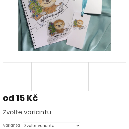
od
15 Kč
Měrná
Zvolte variantu
cena:
Varianta